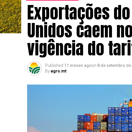
Exportações do 
Unidos caem no
vigência do tar
Published
11 meses ago
on
8 de setembro de
By
agro.mt