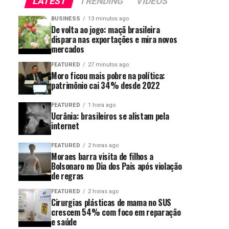
LATEST
TRENDING
VIDEOS
BUSINESS
13 minutos ago
De volta ao jogo: maçã brasileira
dispara nas exportações e mira novos
mercados
FEATURED
27 minutos ago
Moro ficou mais pobre na política:
patrimônio cai 34% desde 2022
FEATURED
1 hora ago
Ucrânia: brasileiros se alistam pela
internet
FEATURED
2 horas ago
Moraes barra visita de filhos a
Bolsonaro no Dia dos Pais após violação
de regras
FEATURED
2 horas ago
Cirurgias plásticas de mama no SUS
crescem 54% com foco em reparação
e saúde