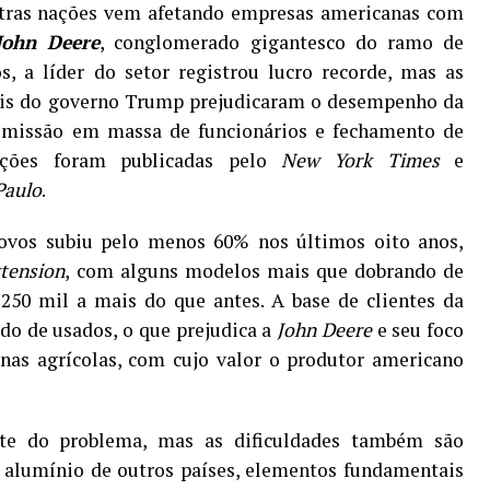
outras nações vem afetando empresas americanas com
John Deere
, conglomerado gigantesco do ramo de
s, a líder do setor registrou lucro recorde, mas as
ciais do governo Trump prejudicaram o desempenho da
demissão em massa de funcionários e fechamento de
ações foram publicadas pelo
New York Times
e
Paulo
.
novos subiu pelo menos 60% nos últimos oito anos,
xtension
, com alguns modelos mais que dobrando de
250 mil a mais do que antes. A base de clientes da
o de usados, o que prejudica a
John Deere
e seu foco
nas agrícolas, com cujo valor o produtor americano
rte do problema, mas as dificuldades também são
e alumínio de outros países, elementos fundamentais