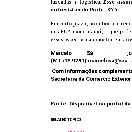
fazendas: a logística.
Esse assu
entrevistas do Portal SNA.
Em curto prazo, no entanto, o cenár
nos EUA quanto aqui, o que pode 
esses aspectos não mostrarem arr
Marcelo Sá – jornali
(MTb13.9290)
marcelosa@sna.a
Com informações complementar
Secretaria de Comércio Exterior
Fonte: Disponível no portal d
RELATED TOPICS:
DON'T MISS