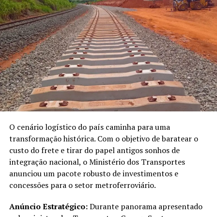
No fechamento de julho, o valor cobrado pelas
indústrias recuou 1,60%, fechando a R$ 2,58 por litro. O
repasse foi sentido diretamente nos postos
revendedores do estado, onde a média semanal baixou
para R$ 3,74 por litro.
O panorama econômico da bioenergia no estado
apresenta os seguintes destaques:
Vantagem no varejo:
Com média de R$ 3,74/l, os
O cenário logístico do país caminha para uma
postos mato-grossenses perdem em preço baixo
transformação histórica. Com o objetivo de baratear o
apenas para São Paulo (R$ 3,70/l).
custo do frete e tirar do papel antigos sonhos de
Comparativo anual:
O valor praticado hoje
integração nacional, o Ministério dos Transportes
representa um recuo de 5,79% em relação ao
anunciou um pacote robusto de investimentos e
mesmo período de 2025, quando o litro custava R$
concessões para o setor metroferroviário.
3,97.
Anúncio Estratégico:
Durante panorama apresentado
Volume de produção:
O estado mantém o