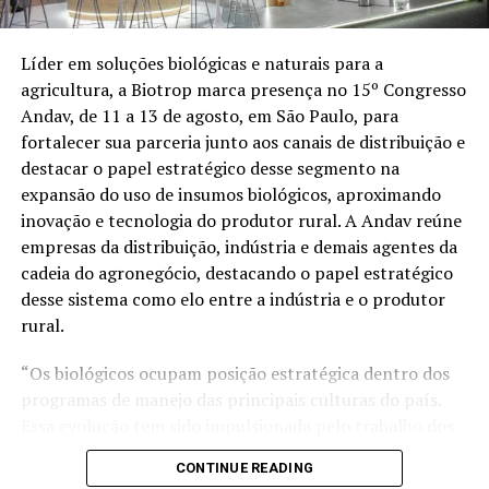
de moeda estrangeira na economia brasileira.
Líder em soluções biológicas e naturais para a
“O desempenho do agronegócio mato-grossense foi
agricultura, a Biotrop marca presença no 15º Congresso
determinante para esse cenário, impulsionado
Andav, de 11 a 13 de agosto, em São Paulo, para
principalmente pelas exportações de soja, milho e carne
fortalecer sua parceria junto aos canais de distribuição e
bovina”, destacou.
destacar o papel estratégico desse segmento na
expansão do uso de insumos biológicos, aproximando
EMPREGOS
– O boletim do Imea, publicado no dia 11
inovação e tecnologia do produtor rural. A Andav reúne
passao, também aponta a participação do agronegócio
empresas da distribuição, indústria e demais agentes da
na geração de empregos em Mato Grosso.
cadeia do agronegócio, destacando o papel estratégico
desse sistema como elo entre a indústria e o produtor
Dados do boletim de Conjuntura Econômica mostram
rural.
que o setor mantém ritmo de crescimento no número
de trabalhadores formais.
“Os biológicos ocupam posição estratégica dentro dos
programas de manejo das principais culturas do país.
Ao final de 2025, o agronegócio mato-grossense
Essa evolução tem sido impulsionada pelo trabalho dos
contabilizava 437.174 empregos formais.
canais de distribuição, que levam tecnologia,
CONTINUE READING
Em março de 2026, o total avançou para 444.218 postos
conhecimento e confiança ao produtor rural”, assinala