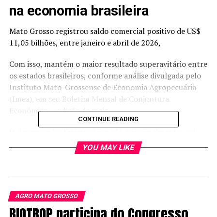
na economia brasileira
Mato Grosso registrou saldo comercial positivo de US$
11,05 bilhões, entre janeiro e abril de 2026,
Com isso, mantém o maior resultado superavitário entre
os estados brasileiros, conforme análise divulgada pelo
Instituto Mato-Grossense de Economia Agropecuária
(Imea), em seu Boletim Mensal de Conjuntura
Econômica — edição de maio.
CONTINUE READING
O desempenho foi impulsionado, principalmente, pelo
agronegócio.
YOU MAY LIKE
O resultado do balanço do quadrimestre consolida, mais
uma vez, a posição estratégica de Mato Grosso na
economia brasileira.
AGRO MATO GROSSO
BIOTROP participa do Congresso
Isso porque, em 2025, o superávit comercial do Estado