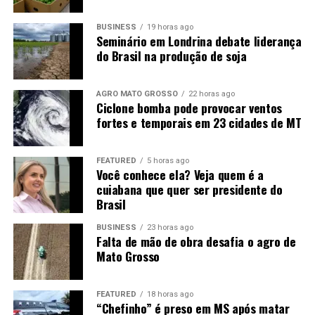
A iniciativa tem potencial direto para atrair fundos e
BUSINESS
19 horas ago
Seminário em Londrina debate liderança
construtoras estrangeiras, incluindo investidores
do Brasil na produção de soja
europeus e asiáticos, consolidando o Brasil como um dos
principais mercados globais em infraestrutura de
transporte e logística integrada.
AGRO MATO GROSSO
22 horas ago
Ciclone bomba pode provocar ventos
fortes e temporais em 23 cidades de MT
FEATURED
5 horas ago
Você conhece ela? Veja quem é a
cuiabana que quer ser presidente do
Brasil
BUSINESS
23 horas ago
Falta de mão de obra desafia o agro de
Mato Grosso
FEATURED
18 horas ago
“Chefinho” é preso em MS após matar