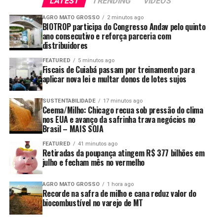
LATEST
TRENDING
VIDEOS
pelo Plano Nacional de Logística (PNL 2035) é dobrar
essa participação, elevando a fatia dos trilhos
AGRO MATO GROSSO
2 minutos ago
BIOTROP participa do Congresso Andav pelo quinto
para
34,6% até 2035
.
ano consecutivo e reforça parceria com
distribuidores
Para viabilizar essa expansão, a expectativa é que os
projetos mobilizem cerca de
R$ 600 bilhões em
FEATURED
5 minutos ago
Fiscais de Cuiabá passam por treinamento para
investimentos
combinando recursos públicos e
aplicar nova lei e multar donos de lotes sujos
privados nos próximos anos. O governo assumiu o
protagonismo regulatório e financeiro, reconhecendo
SUSTENTABILIDADE
17 minutos ago
que grandes malhas ferroviárias globais contam com o
Ceema/Milho: Chicago recua sob pressão do clima
nos EUA e avanço da safrinha trava negócios no
apoio direto do Estado em sua estruturação inicial.
Brasil – MAIS SOJA
O Modelo de “Ferrovias
FEATURED
41 minutos ago
Retiradas da poupança atingem R$ 377 bilhões em
Inteligentes”
julho e fecham mês no vermelho
AGRO MATO GROSSO
1 hora ago
Para agilizar a implantação de novos trechos e atrair
Recorde na safra de milho e cana reduz valor do
investidores com maior rapidez, o Ministério dos
biocombustível no varejo de MT
Transportes aposta no conceito de
“ferrovias