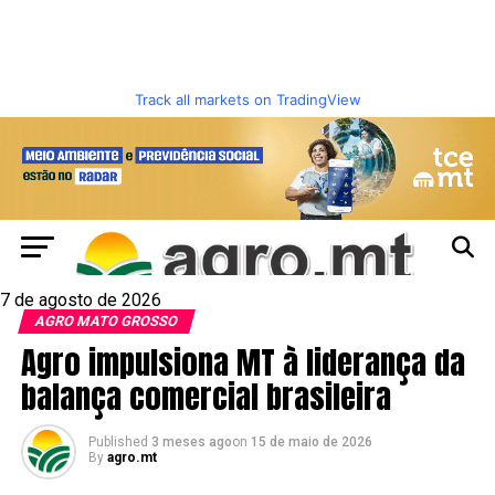
Track all markets on TradingView
7 de agosto de 2026
AGRO MATO GROSSO
Agro impulsiona MT à liderança da
balança comercial brasileira
Published
3 meses ago
on
15 de maio de 2026
By
agro.mt