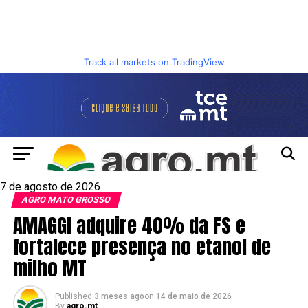
Track all markets on TradingView
7 de agosto de 2026
AGRO MATO GROSSO
AMAGGI adquire 40% da FS e
fortalece presença no etanol de
milho MT
Published
3 meses ago
on
14 de maio de 2026
By
agro.mt