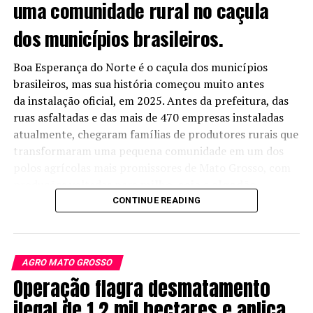
uma comunidade rural no caçula
Parceria une capital nacional e
internacional
dos municípios brasileiros.
O movimento também aproxima a AMAGGI do grupo
Boa Esperança do Norte é o caçula dos municípios
americano Summit Agricultural Group, atual acionista
brasileiros, mas sua história começou muito antes
da FS. Segundo o fundador da Summit, Bruce Rastetter,
da instalação oficial, em 2025. Antes da prefeitura, das
a parceria reúne empresas com forte
ruas asfaltadas e das mais de 470 empresas instaladas
complementaridade e visão compartilhada sobre o
atualmente, chegaram famílias de
produtores rurais que
futuro dos combustíveis renováveis.
transformaram uma pequena comunidade em um dos
polos agrícolas mais promissores de Mato Grosso
, com
O CEO da Summit, Justin Kirchhoff, ressaltou que a
produções voltadas para
milho
,
soja
e
algodão
.
operação abre caminho para ampliar a atuação da FS,
CONTINUE READING
destacando o potencial de crescimento da produção de
combustíveis de baixa emissão de carbono.
Verticalização e expansão
AGRO MATO GROSSO
Operação flagra desmatamento
estratégica
ilegal de 1,2 mil hectares e aplica
A entrada da AMAGGI no negócio de etanol de milho