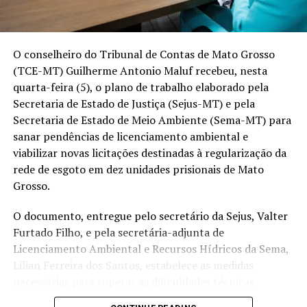
O cenário do agronegócio em Boa Esperança do Norte
(MT)
O conselheiro do Tribunal de Contas de Mato Grosso
PRODUÇÃO
POSIÇÃO NO RANKING DE MT
(TCE-MT) Guilherme Antonio Maluf recebeu, nesta
🌽Milho
8ª
quarta-feira (5), o plano de trabalho elaborado pela
Secretaria de Estado de Justiça (Sejus-MT) e pela
🌱Soja
17ª
Secretaria de Estado de Meio Ambiente (Sema-MT) para
☁️Algodão
15ª
sanar pendências de licenciamento ambiental e
viabilizar novas licitações destinadas à regularização da
Fonte: Imea
rede de esgoto em dez unidades prisionais de Mato
Mas a transformação da cidade não foi impulsionada
Grosso.
apenas pelo aumento da produção agrícola. Ela também
foi resultado de uma
forma de produzir que buscou
O documento, entregue pelo secretário da Sejus, Valter
conservar o solo desde os primeiros anos de
Furtado Filho, e pela secretária-adjunta de
ocupação
da região.
Licenciamento Ambiental e Recursos Hídricos da Sema,
Lilian Ferreira dos Santos, estabelece as medidas
Plantio direto
,
cobertura permanente do
necessárias para superar as dificuldades técnicas
solo
e
rotação de culturas
fazem parte da rotina da
identificadas no certame suspenso pelo Tribunal de
maioria dos produtores de Boa Esperança, conforme