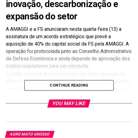
inovação, descarbonização e
expansão do setor
A AMAGGI e a FS anunciaram nesta quarta-feira (13) a
assinatura de um acordo estratégico que prevê a
aquisição de 40% do capital social da FS pela AMAGGI. A
operação foi protocolada junto ao Conselho Administrativo
de Defesa Econômica e ainda depende de aprovação dos
órgãos reguladores para ser concluída.
A união conecta duas empresas com forte atuação em
Mato Grosso e protagonismo no agronegócio brasileiro,
CONTINUE READING
consolidando uma parceria com foco em crescimento
sustentável, inovação e ampliação da competitividade
no setor.
YOU MAY LIKE
Sinergia entre produção de grãos e
biocombustíveis
AGRO MATO GROSSO