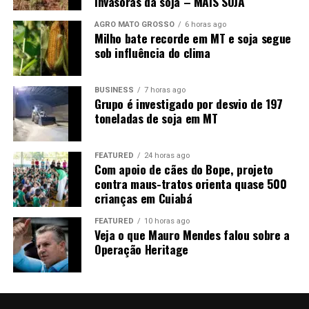
invasoras da soja – MAIS SOJA
implantadas. “Fiz uma cobrança para que os
reeducandos possam trabalhar nessas unidades de
AGRO MATO GROSSO
6 horas ago
Milho bate recorde em MT e soja segue
tratamento. Acredito que, com isso, nós vamos ter um
sob influência do clima
sistema mais moderno e diminuir o foco de doenças
dentro dos presídios.”
BUSINESS
7 horas ago
Neste sentido, o secretário de Justiça destacou que o
Grupo é investigado por desvio de 197
toneladas de soja em MT
Estado já vem operando para que os reeducandos sejam
incluídos ao máximo nas estações de trabalho dos
presídios. “Semana passada nós lançamos quatro
FEATURED
24 horas ago
Com apoio de cães do Bope, projeto
grandes barracões lá em Várzea Grande, mas, como esse
contra maus-tratos orienta quase 500
setor exige mão de obra muito especializada, vamos
crianças em Cuiabá
discutir com a empresa que vencer a nova licitação e
propor essa situação. Sendo possível, com certeza a
FEATURED
10 horas ago
Veja o que Mauro Mendes falou sobre a
gente vai incluir, porque o nosso intuito hoje de
Operação Heritage
ressocialização é ressocializar pelo trabalho”, concluiu.