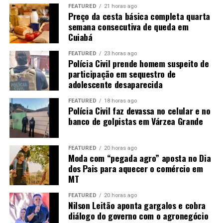
consumido em Mato Grosso. Os outros 7,3 bilhões
FEATURED
21 horas ago
precisam ser transportados para outros mercados.
Preço da cesta básica completa quarta
semana consecutiva de queda em
Cuiabá
“Então nós temos um desafio aí para levar
biocombustíveis”
, afirma Rangel. Entre as alternativas
FEATURED
23 horas ago
está a implantação de um
etanolduto
para conectar
Polícia Civil prende homem suspeito de
Mato Grosso aos grandes centros consumidores, como
participação em sequestro de
adolescente desaparecida
São Paulo e Rio de Janeiro.
“Nós precisamos sonhar com
um etanolduto. Nós já estamos fazendo um projeto, tem
FEATURED
18 horas ago
alguns trabalhos nesse sentido”
.
Polícia Civil faz devassa no celular e no
banco de golpistas em Várzea Grande
A expansão ferroviária, a duplicação da BR-163 e a
Ferrogrão também são consideradas estratégicas para
FEATURED
20 horas ago
reduzir o custo de transporte. A ligação com o Arco
Moda com “pegada agro” aposta no Dia
Norte pode ampliar ainda o acesso aos mercados
dos Pais para aquecer o comércio em
internacionais, principalmente na Ásia e na Europa.
MT
FEATURED
20 horas ago
Nilson Leitão aponta gargalos e cobra
diálogo do governo com o agronegócio