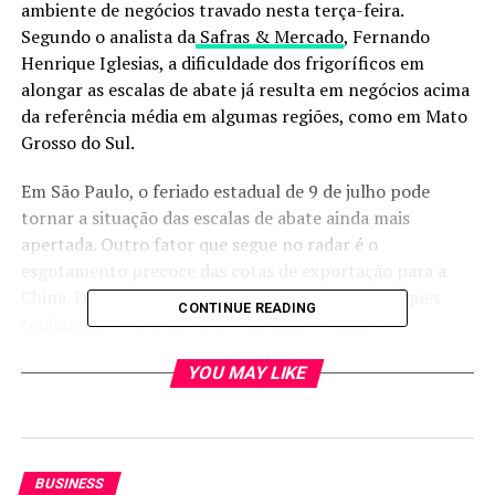
ambiente de negócios travado nesta terça-feira.
Segundo o analista da
Safras & Mercado
, Fernando
Henrique Iglesias, a dificuldade dos frigoríficos em
alongar as escalas de abate já resulta em negócios acima
da referência média em algumas regiões, como em Mato
Grosso do Sul.
Em São Paulo, o feriado estadual de 9 de julho pode
tornar a situação das escalas de abate ainda mais
apertada. Outro fator que segue no radar é o
esgotamento precoce das cotas de exportação para a
China. De acordo com Iglesias, embora os embarques
CONTINUE READING
tenham sido intensificados em maio e junho, a
internalização da carne nos portos chineses ocorre de
YOU MAY LIKE
forma lenta, retardando o avanço do preenchimento das
cotas.
No mercado físico, a arroba do boi gordo foi cotada, em
média, a R$ 327,83 em São Paulo, R$ 314,71 em Goiás,
BUSINESS