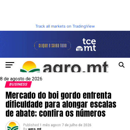
Track all markets on TradingView
8 de agosto de 2026
BUSINESS
Mercado do boi gordo enfrenta
dificuldade para alongar escalas
de abate; confira os números
Published
1 mês ago
on
7 de julho de 2026
By
agro.mt