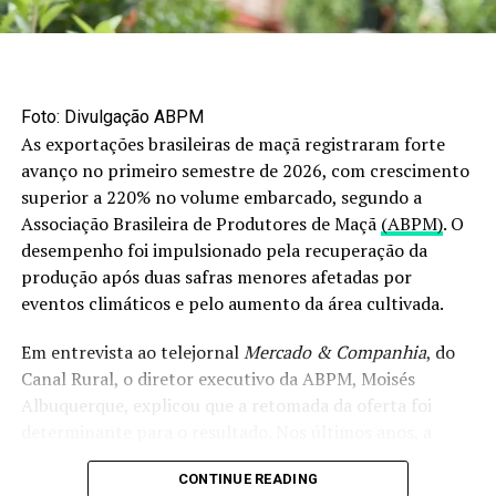
por quilo. A ponta de agulha manteve o preço de R$
18,50 por quilo.
Câmbio
Foto: Divulgação ABPM
No mercado cambial, o dólar comercial encerrou o dia
As exportações brasileiras de maçã registraram forte
em alta de 0,39%, cotado a R$ 5,1526 para venda e R$
avanço no primeiro semestre de 2026, com crescimento
5,1506 para compra.
superior a 220% no volume embarcado, segundo a
Associação Brasileira de Produtores de Maçã
(ABPM)
. O
O post
Mercado do boi gordo enfrenta dificuldade para
desempenho foi impulsionado pela recuperação da
alongar escalas de abate; confira os números
apareceu
produção após duas safras menores afetadas por
primeiro em
Canal Rural
.
eventos climáticos e pelo aumento da área cultivada.
Em entrevista ao telejornal
Mercado & Companhia
, do
RELATED TOPICS:
Canal Rural, o diretor executivo da ABPM, Moisés
UP NEXT
Albuquerque, explicou que a retomada da oferta foi
Mato Grosso abate 3,6 milhões de bovinos no primeiro
semestre e registra maior recorde da história
determinante para o resultado. Nos últimos anos, a
cadeia enfrentou perdas provocadas por chuvas
DON'T MISS
CONTINUE READING
intensas, especialmente no segundo semestre de 2023 e
Entregas de fertilizantes caem 6% em abril e somam