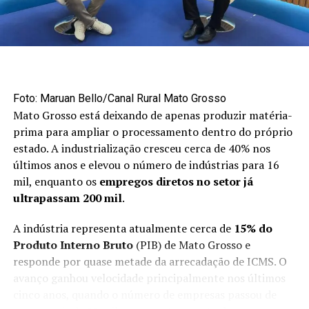
“Poderia ter sido mais não fosse o conflito no Oriente
Médio. Neste ano, embora tenhamos tido um aumento
acima de 200% no volume exportado, poderíamos ter,
no mínimo, dobrado esse volume”, disse.
Mercado externo concentra
Foto: Maruan Bello/Canal Rural Mato Grosso
Mato Grosso está deixando de apenas produzir matéria-
oportunidades no primeiro semestre
prima para ampliar o processamento dentro do próprio
estado. A industrialização cresceu cerca de 40% nos
Apesar do avanço das exportações, a maior parte da
últimos anos e elevou o número de indústrias para 16
produção brasileira de maçãs ainda permanece no
mil, enquanto os
empregos diretos no setor já
mercado interno. Cerca de 90% da fruta produzida no
ultrapassam 200 mil
.
país é destinada ao consumidor brasileiro.
A indústria representa atualmente cerca de
15% do
O primeiro semestre é considerado uma janela
Produto Interno Bruto
(PIB) de Mato Grosso e
estratégica para as vendas externas porque coincide
responde por quase metade da arrecadação de ICMS. O
com o período de entressafra do hemisfério norte,
avanço ganhou velocidade principalmente nos últimos
responsável por aproximadamente 90% da produção
cinco anos, quando o número de empresas passou de
mundial de maçãs.