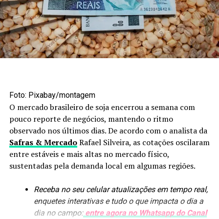
Foto: Maruan Bello/Canal Rural Mato Grosso
Agroindústria amplia
Foto: Pixabay/montagem
processamento
O mercado brasileiro de soja encerrou a semana com
pouco reporte de negócios, mantendo o ritmo
Os biocombustíveis estão entre os segmentos que mais
observado nos últimos dias. De acordo com o analista da
avançaram nesse processo. Em nove anos, a produção de
Safras & Mercado
Rafael Silveira, as cotações oscilaram
etanol passou de 1,6 bilhão para uma previsão de
8,4
entre estáveis e mais altas no mercado físico,
bilhões de litros
. A arrecadação de ICMS do setor
sustentadas pela demanda local em algumas regiões.
também aumentou, de R$ 300 milhões para mais de R$ 4
bilhões.
Receba no seu celular atualizações em tempo real,
enquetes interativas e tudo o que impacta o dia a
O crescimento das usinas trouxe novos produtos para
dia no campo:
entre agora no Whatsapp do Canal
dentro da cadeia, como óleo de milho e DDG, utilizado