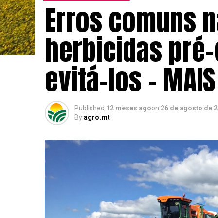
Erros comuns n
herbicidas pré
evitá-los – MAI
Published
12 meses ago
on
26 de agosto de 
By
agro.mt