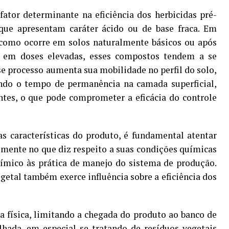
ator determinante na eficiência dos herbicidas pré-
que apresentam caráter ácido ou de base fraca. Em
 como ocorre em solos naturalmente básicos ou após
io em doses elevadas, esses compostos tendem a se
se processo aumenta sua mobilidade no perfil do solo,
indo o tempo de permanência na camada superficial,
ntes, o que pode comprometer a eficácia do controle
s características do produto, é fundamental atentar
almente no que diz respeito a suas condições químicas
uímico às prática de manejo do sistema de produção.
getal também exerce influência sobre a eficiência dos
 física, limitando a chegada do produto ao banco de
lhada, em especial se tratando de resíduos vegetais