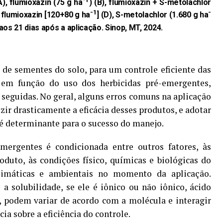
A), flumioxazin (75 g ha
) (B), flumioxazin + S-metolachlor
-1
-
+ flumioxazin [120+80 g ha
] (D), S-metolachlor (1.680 g ha
 aos 21 dias após a aplicação. Sinop, MT, 2024.
de sementes do solo, para um controle eficiente das
 em função do uso dos herbicidas pré-emergentes,
seguidas. No geral, alguns erros comuns na aplicação
ir drasticamente a eficácia desses produtos, e adotar
é determinante para o sucesso do manejo.
emergentes é condicionada entre outros fatores, às
oduto, às condições físico, químicas e biológicas do
limáticas e ambientais no momento da aplicação.
 a solubilidade, se ele é iônico ou não iônico, ácido
de, podem variar de acordo com a molécula e interagir
ia sobre a eficiência do controle.