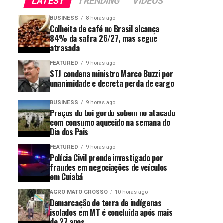
LATEST
TRENDING
VIDEOS
BUSINESS
8 horas ago
Colheita de café no Brasil alcança
84% da safra 26/27, mas segue
atrasada
FEATURED
9 horas ago
STJ condena ministro Marco Buzzi por
unanimidade e decreta perda de cargo
BUSINESS
9 horas ago
Preços do boi gordo sobem no atacado
com consumo aquecido na semana do
Dia dos Pais
FEATURED
9 horas ago
Polícia Civil prende investigado por
fraudes em negociações de veículos
em Cuiabá
AGRO MATO GROSSO
10 horas ago
Demarcação de terra de indígenas
isolados em MT é concluída após mais
de 27 anos