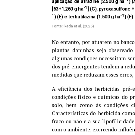
aplicação de atrazine (2.500 g ha
) (
-1
[63+1.260 g ha
] (C), pyroxasulfone 
1
-1
) (E) e terbutilazina (1.500 g ha
) (F)
Fonte: Ikeda et al. (2025)
No entanto, por atuarem no banco 
plantas daninhas seja observado
algumas condições necessitam ser 
dos pré-emergentes tendem a reduz
medidas que reduzam esses erros, 
A eficiência dos herbicidas pré-
condições físico e químicas do pr
solo, bem como às condições c
Características do herbicida como
fraco ou não e a sua lipofilicida
com o ambiente, exercendo influênc