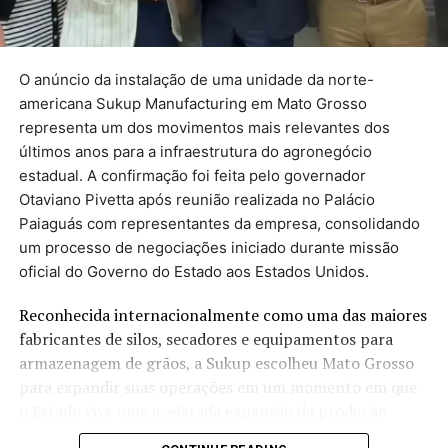
por jornalistas do
g1
de todo o Brasil desde 2015. As
equipes de checagem seguem uma metodologia própria
para acompanhar os compromissos assumidos pelos
governantes. Veja os critérios. Quando o mandato
O anúncio da instalação de uma unidade da norte-
termina, em dezembro, o levantamento é atualizado.
americana Sukup Manufacturing em Mato Grosso
representa um dos movimentos mais relevantes dos
Veja abaixo as promessas
últimos anos para a infraestrutura do agronegócio
estadual. A confirmação foi feita pelo governador
separadas por temas:
Otaviano Pivetta após reunião realizada no Palácio
Paiaguás com representantes da empresa, consolidando
um processo de negociações iniciado durante missão
Saúde
oficial do Governo do Estado aos Estados Unidos.
Educação
Reconhecida internacionalmente como uma das maiores
Segurança Pública
fabricantes de silos, secadores e equipamentos para
Administração
armazenagem de grãos, a Sukup escolheu Mato Grosso
para expandir suas operações em um momento em que
Infraestrutura
o Estado vive uma acelerada expansão da produção
Direitos humanos
agrícola e enfrenta um dos maiores desafios do setor: a