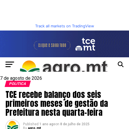
Track all markets on TradingView
7 de agosto de 2026
POLITICA
TCE recebe balanço dos seis
primeiros meses de gestão da
Prefeitura nesta quarta-feira
Published
1 ano ago
on
8 de julho de 2025
By
agro.mt