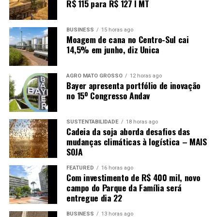
R$ 115 para R$ 127 I MT
Hospital Regional de Sorriso – 75%
Hospital Regional de Sinop – 80%
BUSINESS
15 horas ago
Moagem de cana no Centro-Sul cai
14,5% em junho, diz Unica
AGRO MATO GROSSO
12 horas ago
Bayer apresenta portfólio de inovação
no 15º Congresso Andav
SUSTENTABILIDADE
18 horas ago
Cadeia da soja aborda desafios das
mudanças climáticas à logística – MAIS
SOJA
FEATURED
16 horas ago
Com investimento de R$ 400 mil, novo
campo do Parque da Família será
entregue dia 22
BUSINESS
13 horas ago