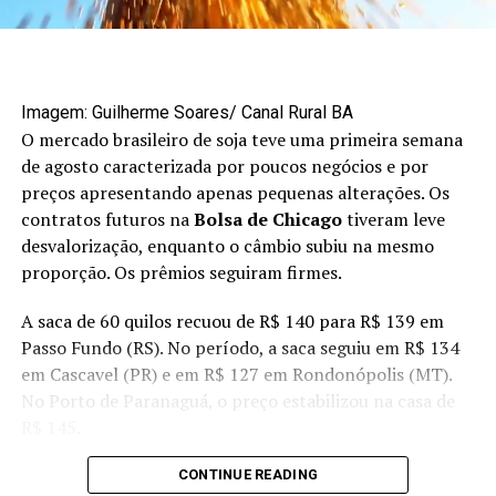
entravam e saíam das propriedades sem levantar
suspeitas
imediatas dos proprietários.
As cargas furtadas eram então levadas para uma
empresa em Cuiabá, já investigada em fases anteriores
Imagem: Guilherme Soares/ Canal Rural BA
O mercado brasileiro de soja teve uma primeira semana
da operação, onde os
grãos eram “esquentados” com o
de agosto caracterizada por poucos negócios e por
uso de notas fiscais frias
. A movimentação financeira do
preços apresentando apenas pequenas alterações. Os
grupo incluía falsificação de documentos e lavagem de
contratos futuros na
Bolsa de Chicago
tiveram leve
dinheiro por meio de empresas de fachada.
desvalorização, enquanto o câmbio subiu na mesmo
Segundo o delegado Gustavo Belão, o prejuízo rastreado
proporção. Os prêmios seguiram firmes.
nesta fase da investigação é de aproximadamente
R$ 4,5
A saca de 60 quilos recuou de R$ 140 para R$ 139 em
milhões
. No entanto, o valor real pode ser maior, já que
Passo Fundo (RS). No período, a saca seguiu em R$ 134
muitas cargas desviadas sequer chegaram a ser
em Cascavel (PR) e em R$ 127 em Rondonópolis (MT).
oficialmente registradas.
No Porto de Paranaguá, o preço estabilizou na casa de
Esquema operava desde 2021
R$ 145.
CONTINUE READING
Polícia de MT faz operação contra roubo de carga de
Receba no seu celular atualizações em tempo real,