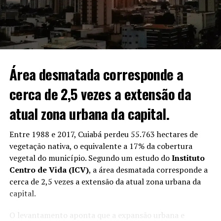
“Foi preciso coragem, né?
Bastante coragem. Se não
tem coragem, não vem
não”, contou.
Área desmatada corresponde a
cerca de 2,5 vezes a extensão da
atual zona urbana da capital.
Entre 1988 e 2017, Cuiabá perdeu 55.763 hectares de
vegetação nativa,
o equivalente a 17% da cobertura
vegetal do município
. Segundo um estudo do
Instituto
Centro de Vida (ICV)
, a área desmatada corresponde a
cerca de
2,5 vezes a extensão da atual zona urbana da
capital.
O levantamento aponta que a expansão urbana e