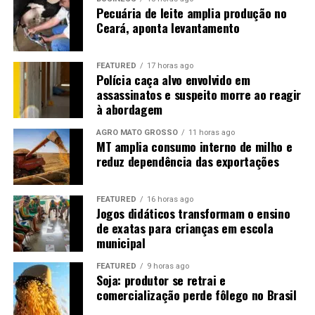
2024.
tempo para sair e conhecer pessoas.
Pecuária de leite amplia produção no
Ceará, aponta levantamento
Retrato raro no país
“Isso significa que, em 40
anos, Cuiabá perdeu 52%
FEATURED
17 horas ago
O caso de Mato Grosso chama atenção porque vai na
Polícia caça alvo envolvido em
das áreas verdes da sua
assassinatos e suspeito morre ao reagir
contramão da realidade nacional. A população brasileira
à abordagem
tem mais mulheres do que homens, resultado de uma
zona urbana,
mortalidade masculina mais elevada ao longo da vida,
principalmente em
AGRO MATO GROSSO
11 horas ago
segundo especialistas ouvidos pelo programa.
MT amplia consumo interno de milho e
decorrência de novos
reduz dependência das exportações
loteamentos e obras de
FEATURED
16 horas ago
infraestrutura”, disse.
Jogos didáticos transformam o ensino
de exatas para crianças em escola
municipal
FEATURED
9 horas ago
Soja: produtor se retrai e
🌳 Exemplos da perda de vegetação
comercialização perde fôlego no Brasil