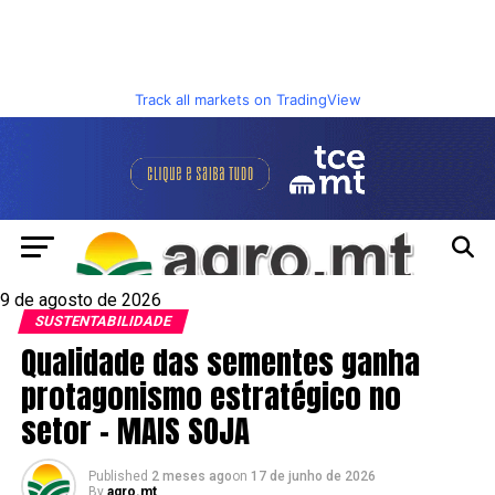
Track all markets on TradingView
9 de agosto de 2026
SUSTENTABILIDADE
Qualidade das sementes ganha
protagonismo estratégico no
setor – MAIS SOJA
Published
2 meses ago
on
17 de junho de 2026
By
agro.mt