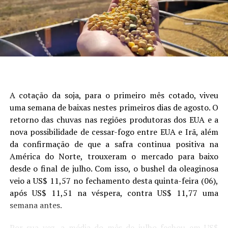
Autor:Crislaine Oliveira (Comunicação Aprosoja/MS) e
que mais explicou a variabilidade da produtividade,
índices de vigor e germinação acima da média do
Laura Toledo (Comunicação Sistema Famasul)
seguido de data de semeadura, fósforo, potássio e
mercado, contribuindo diretamente para o aumento da
presença de camada compactada (Figura 1).
produtividade do produtor rural. Presente em todas as
Site: Aprosoja/MS
regiões e produção nos melhores polos agrícolas do
país, a empresa vem expandindo sua estrutura e
capacidade produtiva, atualmente em 280 mil big bags
de sementes de soja e 2,5 mm sacas de sementes de
milho.
A cotação da soja, para o primeiro mês cotado, viveu
uma semana de baixas nestes primeiros dias de agosto. O
Site | Instagram | Facebook | Linkedin | Youtube
retorno das chuvas nas regiões produtoras dos EUA e a
nova possibilidade de cessar-fogo entre EUA e Irã, além
Fonte:
Assessoria de imprensa
da confirmação de que a safra continua positiva na
América do Norte, trouxeram o mercado para baixo
desde o final de julho. Com isso, o bushel da oleaginosa
veio a US$ 11,57 no fechamento desta quinta-feira (06),
após US$ 11,51 na véspera, contra US$ 11,77 uma
Figura 1. Análise de árvore de regressão mostrando os
semana antes.
principais fatores que explicam a variabilidade da
produtividade da soja. Cada nó terminal exibe a produtividade
Por sua vez, a média do mês de julho fechou em US$