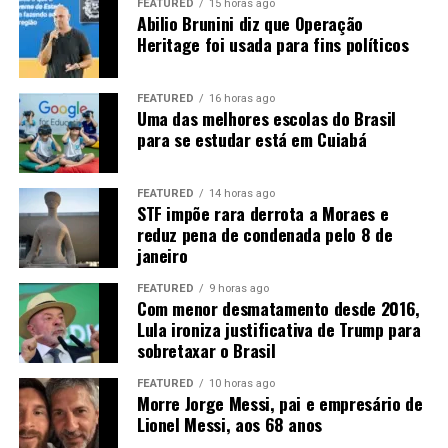
mês de agosto, não se descarta novas baixas em Chicago.
FEATURED
15 horas ago
Abilio Brunini diz que Operação
Diante disso, o que favorecerá o mercado será a
Heritage foi usada para fins políticos
manutenção das compras chinesas, o que ainda não é
uma certeza, apesar dos sinais positivos dos últimos
dias.
FEATURED
16 horas ago
Uma das melhores escolas do Brasil
para se estudar está em Cuiabá
FEATURED
14 horas ago
STF impõe rara derrota a Moraes e
reduz pena de condenada pelo 8 de
janeiro
Fonte:
Informativo CEEMA UNIJUÍ, do prof. Dr.
Argemiro Luís Brum¹
FEATURED
9 horas ago
Com menor desmatamento desde 2016,
1
–
Professor Titular do PPGDR da UNIJUÍ, doutor em
Lula ironiza justificativa de Trump para
sobretaxar o Brasil
Economia Internacional pela EHESS de Paris-França,
coordenador, pesquisador e analista de mercado da
FEATURED
10 horas ago
CEEMA (FIDENE/UNIJUÍ).
Morre Jorge Messi, pai e empresário de
Lionel Messi, aos 68 anos