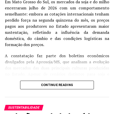
Em Mato Grosso do Sul, os mercados da soja e do milho
Com
encerraram julho de 2026 com um comportamento
principal
semelhante: embora as cotações internacionais tenham
atuação na
perdido força na segunda quinzena do mês, os preços
pagos aos produtores no Estado apresentaram maior
sustentação, refletindo a influência da demanda
doméstica, do câmbio e das condições logísticas na
formação dos preços.
A constatação faz parte dos boletins econômicos
divulgados pela Aprosoja/MS, que analisam a evolução
dos mercados das duas principais culturas produzidas
no Estado. Apesar de cenários distintos para soja e
milho, ambos registraram desempenho superior ao
CONTINUE READING
observado na Bolsa de Chicago (CBOT) durante o
período de ajuste das cotações internacionais.
Na soja, o preço médio disponível alcançou R$ 119,90
SUSTENTABILIDADE
por saca em julho, alta de 2,75% em relação ao mesmo