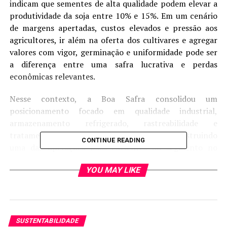
indicam que sementes de alta qualidade podem elevar a
produtividade da soja entre 10% e 15%. Em um cenário
de margens apertadas, custos elevados e pressão aos
agricultores, ir além na oferta dos cultivares e agregar
valores com vigor, germinação e uniformidade pode ser
a diferença entre uma safra lucrativa e perdas
econômicas relevantes.
Nesse contexto, a Boa Safra consolidou um
posicionamento focado em qualidade industrial,
armazenamento refrigerado, rastreabilidade e
tratamento industrial de sementes (TSI), construindo
CONTINUE READING
uma das operações mais eficientes do segmento no
Brasil. Sob o slogan Qualidade Boa Safra: do campo ao
YOU MAY LIKE
campo, garantindo excelência a cada safra, a área de
qualidade conta com uma equipe de 43 pessoas,
contando com três laboratórios próprios de controle
interno de qualidade, no Cerrado e Sul do país. Onde são
realizados testes como Tetrazólio, Envelhecimento
SUSTENTABILIDADE