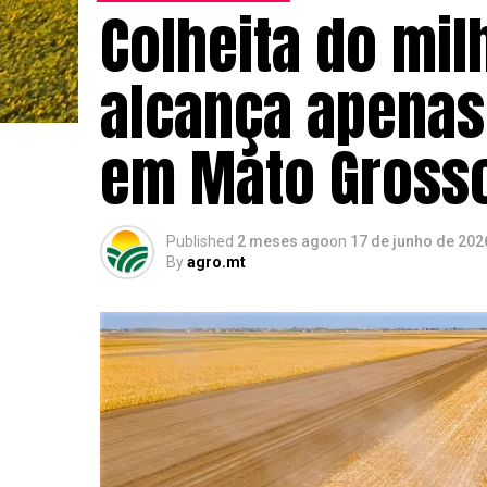
Colheita do mil
alcança apenas
em Mato Grosso
Published
2 meses ago
on
17 de junho de 202
By
agro.mt