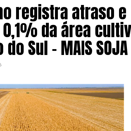
ho registra atraso e
 0,1% da área culti
 do Sul – MAIS SOJA
6