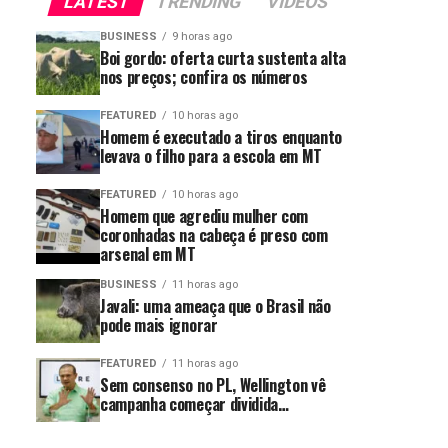
LATEST
TRENDING
VIDEOS
BUSINESS
9 horas ago
Boi gordo: oferta curta sustenta alta
nos preços; confira os números
FEATURED
10 horas ago
Homem é executado a tiros enquanto
levava o filho para a escola em MT
FEATURED
10 horas ago
Homem que agrediu mulher com
coronhadas na cabeça é preso com
arsenal em MT
BUSINESS
11 horas ago
Javali: uma ameaça que o Brasil não
pode mais ignorar
FEATURED
11 horas ago
Sem consenso no PL, Wellington vê
campanha começar dividida…