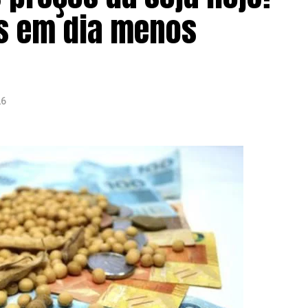
es em dia menos
26