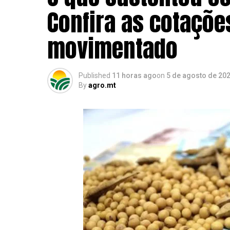
Confira as cotaçõ
movimentado
Published
11 horas ago
on
5 de agosto de 20
By
agro.mt