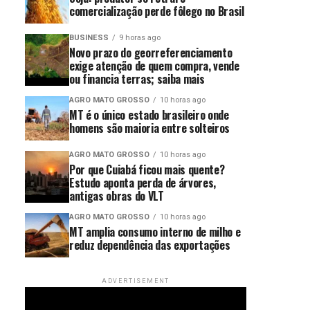
comercialização perde fôlego no Brasil
BUSINESS
9 horas ago
Novo prazo do georreferenciamento
exige atenção de quem compra, vende
ou financia terras; saiba mais
AGRO MATO GROSSO
10 horas ago
MT é o único estado brasileiro onde
homens são maioria entre solteiros
AGRO MATO GROSSO
10 horas ago
Por que Cuiabá ficou mais quente?
Estudo aponta perda de árvores,
antigas obras do VLT
AGRO MATO GROSSO
10 horas ago
MT amplia consumo interno de milho e
reduz dependência das exportações
ADVERTISEMENT