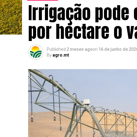
Irrigação pode 
por hectare o 
Published
2 meses ago
on
16 de junho de 202
By
agro.mt