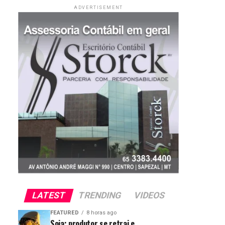
ADVERTISEMENT
LATEST
TRENDING
VIDEOS
FEATURED
8 horas ago
Soja: produtor se retrai e