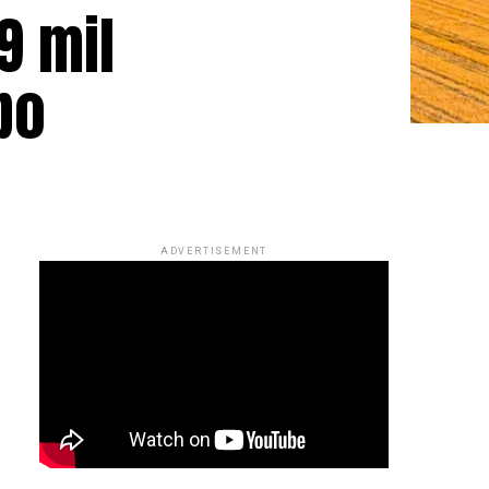
9 mil
po
ADVERTISEMENT