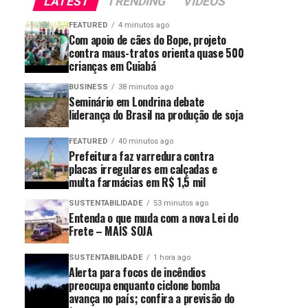
LATEST
TRENDING
VIDEOS
FEATURED
4 minutos ago
Com apoio de cães do Bope, projeto
contra maus-tratos orienta quase 500
crianças em Cuiabá
BUSINESS
38 minutos ago
Seminário em Londrina debate
liderança do Brasil na produção de soja
FEATURED
40 minutos ago
Prefeitura faz varredura contra
placas irregulares em calçadas e
multa farmácias em R$ 1,5 mil
SUSTENTABILIDADE
53 minutos ago
Entenda o que muda com a nova Lei do
Frete – MAIS SOJA
SUSTENTABILIDADE
1 hora ago
Alerta para focos de incêndios
preocupa enquanto ciclone bomba
avança no país; confira a previsão do