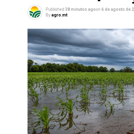
Published
38 minutos ago
on
6 de agosto de 
By
agro.mt