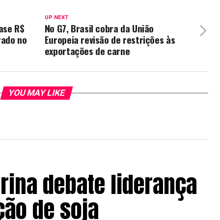
UP NEXT
ase R$
No G7, Brasil cobra da União
rado no
Europeia revisão de restrições às
exportações de carne
YOU MAY LIKE
rina debate liderança
ção de soja