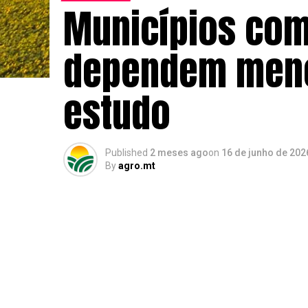
Municípios com
dependem menos
estudo
Published
2 meses ago
on
16 de junho de 202
By
agro.mt