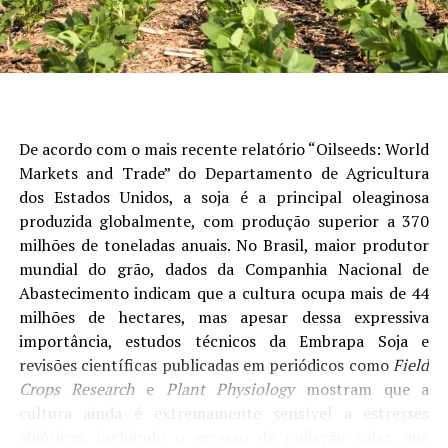
muito importante para a condição corporal da fêmea,
para entrar em um ambiente favorável na estação
reprodutiva – logo, oscilações climáticas e,
consequentemente, na nutrição do animal nesse
período têm impactos relevantes no ciclo produtivo. No
semiárido, esse canal é ainda mais sensível, porque a
De acordo com o mais recente relatório “Oilseeds: World
oferta de água e a disponibilidade de forragem nativa
Markets and Trade” do Departamento de Agricultura
determinam diretamente a capacidade de manutenção
dos Estados Unidos, a soja é a principal oleaginosa
dos rebanhos.
produzida globalmente, com produção superior a 370
milhões de toneladas anuais. No Brasil, maior produtor
Nas forragens, a atenção deve se concentrar em três
mundial do grão, dados da Companhia Nacional de
frentes:
Abastecimento indicam que a cultura ocupa mais de 44
– Produção de pasto durante a transição seca-águas,
milhões de hectares, mas apesar dessa expressiva
especialmente no Centro-Oeste e Sudeste;
importância, estudos técnicos da Embrapa Soja e
revisões científicas publicadas em periódicos como
Field
– Qualidade, disponibilidade e valor de mercado de
Crops Research
e
Plant Physiology
mostram que a
forragens conservadas, seja por fermentação (silagens),
cultura ainda é extremamente sensível a estresses
secagem (feno) ou um mix dos dois (pré-secados);
abióticos, incluindo o excesso de radiação solar, que