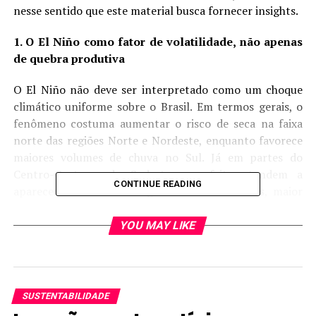
nesse sentido que este material busca fornecer insights.
1. O El Niño como fator de volatilidade, não apenas
de quebra produtiva
O El Niño não deve ser interpretado como um choque
climático uniforme sobre o Brasil. Em termos gerais, o
fenômeno costuma aumentar o risco de seca na faixa
norte das regiões Norte e Nordeste, enquanto favorece
maiores volumes de chuva no Sul. Já em partes do
Centro-Oeste e do Sudeste, os efeitos tendem a
CONTINUE READING
aparecer mais como irregularidade das chuvas, maior
frequência de períodos secos, temperaturas elevadas e
maior instabilidade na transição entre a estação seca e a
YOU MAY LIKE
estação chuvosa. O Inmet também ressalta que os
impactos dependem da intensidade do fenômeno e da
interação com outros fatores oceânicos, especialmente
o Atlântico Tropical e o Atlântico Sul.
SUSTENTABILIDADE