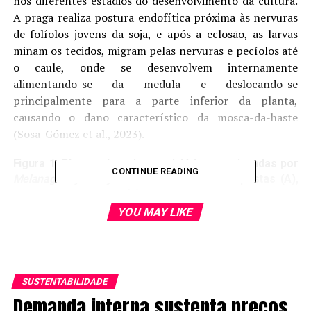
nos diferentes estádios do desenvolvimento da cultura.
A praga realiza postura endofítica próxima às nervuras
de folíolos jovens da soja, e após a eclosão, as larvas
minam os tecidos, migram pelas nervuras e pecíolos até
o caule, onde se desenvolvem internamente
alimentando-se da medula e deslocando-se
principalmente para a parte inferior da planta,
causando o dano característico da mosca-da-haste
(Sosa-Gómez et al., 2023).
Figura 1. Plantas de soja com injúrias ocasionadas por
CONTINUE READING
Melanagromyza sojae
: Murcha das folhas opostas (A),
Brotos mumificados (B), pupa e orifício de saída na
haste principal (C), haste danificada (D), folíolo seco (E),
YOU MAY LIKE
pupa e orifício de saída no pecíolo (F), nervura
danificada na folha oposto (G), puncturas de
alimentação dos adultos (H).
Fonte: VITORIO et al., 2019, apud. Ramon (2023)
SUSTENTABILIDADE
Demanda interna sustenta preços