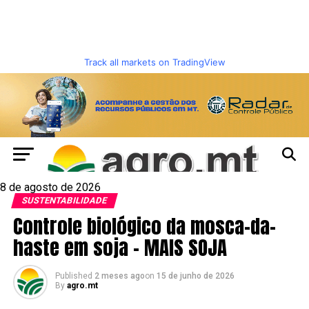
Track all markets on TradingView
8 de agosto de 2026
SUSTENTABILIDADE
Controle biológico da mosca-da-
haste em soja – MAIS SOJA
Published
2 meses ago
on
15 de junho de 2026
By
agro.mt