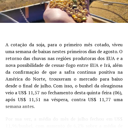
biocontrole da mosca-da-haste da soja, destacam-se a
presença de camada compactada (Figura 1).
Site: Aprosoja/MS
vespa
Syntomopus parisii
(Figura 4). Conforme
destacado por Beche et al. (2018), essa espécie de vespa
é responsável por altas taxas de parasitismo da mosca-
da-haste
Melanagromyza sojae
e sua presença foi
confirmada pelos autores, parasitando pupas da mosca-
A cotação da soja, para o primeiro mês cotado, viveu
da-haste da soja no Brasil e no Paraguai.
uma semana de baixas nestes primeiros dias de agosto. O
retorno das chuvas nas regiões produtoras dos EUA e a
Figura 4. Macho (esquerda) e fêmea (direita) de
nova possibilidade de cessar-fogo entre EUA e Irã, além
Syntomopus parisii
(Hymenoptera: Pteromalidae).
da confirmação de que a safra continua positiva na
América do Norte, trouxeram o mercado para baixo
desde o final de julho. Com isso, o bushel da oleaginosa
veio a US$ 11,57 no fechamento desta quinta-feira (06),
após US$ 11,51 na véspera, contra US$ 11,77 uma
Figura 1. Análise de árvore de regressão mostrando os
semana antes.
principais fatores que explicam a variabilidade da
produtividade da soja. Cada nó terminal exibe a produtividade
Por sua vez, a média do mês de julho fechou em US$
-1
média (Mg ha
) e a porcentagem de observações de campo
11,96/bushel, com aumento de 6,2% sobre a média de
Fonte: Beche et al. (2018)