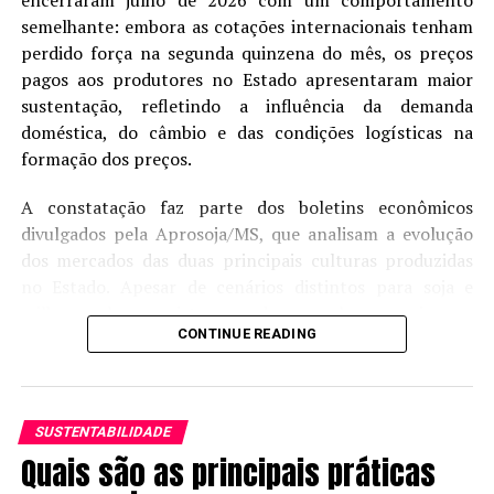
encerraram julho de 2026 com um comportamento
semelhante: embora as cotações internacionais tenham
perdido força na segunda quinzena do mês, os preços
pagos aos produtores no Estado apresentaram maior
sustentação, refletindo a influência da demanda
doméstica, do câmbio e das condições logísticas na
formação dos preços.
A constatação faz parte dos boletins econômicos
divulgados pela Aprosoja/MS, que analisam a evolução
dos mercados das duas principais culturas produzidas
no Estado. Apesar de cenários distintos para soja e
milho, ambos registraram desempenho superior ao
CONTINUE READING
observado na Bolsa de Chicago (CBOT) durante o
Foto: Paula Barcelos Simões de Oliveira Lima, fonte: Czepak et al.
período de ajuste das cotações internacionais.
(2018)
Na soja, o preço médio disponível alcançou R$ 119,90
Com relação aos impactos da praga, pesquisas
SUSTENTABILIDADE
por saca em julho, alta de 2,75% em relação ao mesmo
demonstram que a cada ponto percentual da haste
Quais são as principais práticas
mês de 2025. O mercado foi favorecido pela retomada
injuriada, há a redução de 0,18 cm na estatura e de 0,11