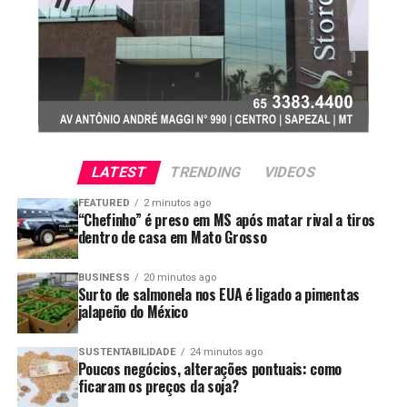
LATEST
TRENDING
VIDEOS
FEATURED
2 minutos ago
“Chefinho” é preso em MS após matar rival a tiros
Foto: Pedro Silvestre/Canal Rural Mato Grosso
dentro de casa em Mato Grosso
Crescimento profissional dentro da
BUSINESS
20 minutos ago
fazenda
Surto de salmonela nos EUA é ligado a pimentas
jalapeño do México
O ingresso definitivo aconteceu poucos meses depois da
SUSTENTABILIDADE
24 minutos ago
primeira safra, quando surgiu uma vaga fixa na
Poucos negócios, alterações pontuais: como
propriedade. A partir dali, a rotina passou a ser de
ficaram os preços da soja?
aprendizado constante, acompanhando de perto todas