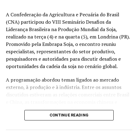
A FDA também apura se parte das pimentas foi
distribuída para supermercados e avalia novas ações de
A Confederação da Agricultura e Pecuária do Brasil
recall.
(CNA) participou do VIII Seminário Desafios da
O surto está ligado a pimentas jalapeño importadas do
Liderança Brasileira na Produção Mundial da Soja,
México, com 345 casos registrados em 27 Estados norte-
realizado na terça (4) e na quarta (5), em Londrina (PR).
americanos e 36 hospitalizações. As autoridades
Promovido pela Embrapa Soja, o encontro reuniu
sanitárias mantêm a investigação sobre a distribuição do
especialistas, representantes do setor produtivo,
produto e possíveis medidas adicionais de recolhimento.
pesquisadores e autoridades para discutir desafios e
oportunidades da cadeia da soja no cenário global.
Fonte:
Estadão Conteúdo
A programação abordou temas ligados ao mercado
O post
Surto de salmonela nos EUA é ligado a pimentas
externo, à produção e à indústria. Entre os assuntos
jalapeño do México
apareceu primeiro em
Canal Rural
.
discutidos estiveram as relações comerciais entre Brasil
e China, as transformações na economia chinesa e
estratégias para fortalecer a liderança brasileira no
CONTINUE READING
mercado chinês.
O seminário também tratou dos efeitos das mudanças
climáticas sobre a produtividade e a qualidade da soja,