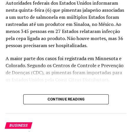
usina de etanol de milho.
Autoridades federais dos Estados Unidos informaram
nesta quinta-feira (6) que pimentas jalapeño associadas
A 3tentos informou ainda que a operação deverá gerar
a um surto de salmonela em múltiplos Estados foram
cerca de 350 empregos diretos e mais de 500 indiretos.
rastreadas até um produtor em Sinaloa, no México. Ao
O comunicado não detalha o valor do investimento nem
menos 345 pessoas em 27 Estados relataram infecção
projeções de originação de milho por município ou raio
pela cepa ligada ao produto. Não houve mortes, mas 36
logístico da nova unidade.
pessoas precisaram ser hospitalizadas.
Do ponto de vista técnico, a nova usina amplia a
A maior parte dos casos foi registrada em Minnesota e
capacidade de industrialização do milho no nordeste de
Colorado. Segundo os Centros de Controle e Prevenção
Mato Grosso e cria nova oferta de coprodutos para a
de Doenças (CDC), as pimentas foram importadas para
nutrição animal. O efeito sobre preços regionais do grão,
os Estados Unidos pela Coast Citrus Distributors.
logística e comercialização dependerá do ritmo de
moagem, da entrada da safra e da estratégia de compra
A distribuidora recolheu o produto e iniciou a
da empresa, pontos que ainda não foram detalhados
notificação de clientes, entre eles grandes redes de
CONTINUE READING
publicamente.
restaurantes de comida mexicana. A empresa não
respondeu imediatamente aos pedidos de comentário.
Fonte:
Estadão Conteúdo
BUSINESS
Acompanhe os preços das principais commodities do
O post
ANP autoriza 3tentos a operar usina de etanol