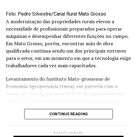
Ao avaliar o encontro, Dalcin afirmou que os debates
reforçaram os desafios e as oportunidades para o
agro
Foto: Pedro Silvestre/Canal Rural Mato Grosso
brasileiro
. Segundo ele, os painéis sobre a relação entre
A modernização das propriedades rurais elevou a
Brasil e China trouxeram alertas e oportunidades para o
necessidade de profissionais preparados para operar
presente e o futuro da
produção agrícola
. Também
máquinas e desempenhar diferentes funções no campo.
destacou a necessidade de buscar novos mercados para
Em Mato Grosso, porém, encontrar mão de obra
os produtos agrícolas brasileiros, com capacidade de
qualificada continua sendo um dos principais entraves
absorver o crescimento da produção e contribuir para a
para o setor, em um momento em que a tecnologia exige
renda dos produtores.
trabalhadores cada vez mais capacitados.
Para a CNA, o seminário reforçou a importância de
Levantamento do Instituto Mato-grossense de
acompanhar as transformações do mercado
Economia Agropecuária (Imea), em parceria com o
internacional e de construir estratégias para ampliar a
Senar-MT, revela que mais de 62% dos produtores do
competitividade da soja brasileira, diversificar destinos
estado enfrentam
alta dificuldade para contratar
de exportação e fortalecer a sustentabilidade e a
novos funcionários
. A maior demanda é por
eficiência da cadeia produtiva.
CONTINUE READING
operadores de máquinas agrícolas, reflexo da crescente
mecanização das atividades.
Fonte:
cnabrasil.org.br
ADVERTISEMENT
Diante desse cenário, muitas propriedades têm