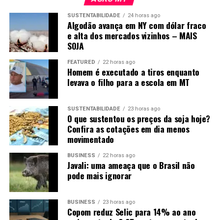
melhor. Trabalhar com isso daqui é muito gratificante e a
SUSTENTABILIDADE
24 horas ago
remuneração é muito melhor do que a advocacia”
.
Algodão avança em NY com dólar fraco
e alta dos mercados vizinhos – MAIS
SOJA
FEATURED
22 horas ago
Homem é executado a tiros enquanto
levava o filho para a escola em MT
SUSTENTABILIDADE
23 horas ago
O que sustentou os preços da soja hoje?
Confira as cotações em dia menos
movimentado
Foto: Pedro Silvestre/Canal Rural Mato Grosso
BUSINESS
22 horas ago
Javali: uma ameaça que o Brasil não
Investimento nas equipes ganha
pode mais ignorar
espaço
BUSINESS
23 horas ago
Copom reduz Selic para 14% ao ano
Na Fazenda Bueno, em Ipiranga do Norte, a estratégia