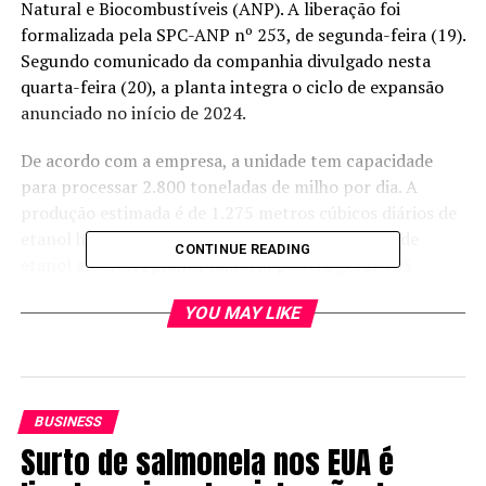
Natural e Biocombustíveis (ANP). A liberação foi
formalizada pela SPC-ANP nº 253, de segunda-feira (19).
Segundo comunicado da companhia divulgado nesta
quarta-feira (20), a planta integra o ciclo de expansão
anunciado no início de 2024.
De acordo com a empresa, a unidade tem capacidade
para processar 2.800 toneladas de milho por dia. A
produção estimada é de 1.275 metros cúbicos diários de
etanol hidratado e 1.215 metros cúbicos por dia de
CONTINUE READING
etanol anidro. A planta também poderá gerar 785
toneladas diárias de DDGS, coproduto usado na
YOU MAY LIKE
alimentação animal, e 50 toneladas por dia de óleo de
milho.
A indústria foi instalada em uma região com produção
agrícola relevante e presença expressiva da pecuária.
BUSINESS
Segundo a 3tentos, a unidade também está apta a
Surto de salmonela nos EUA é
processar sorgo em composição com o milho, o que