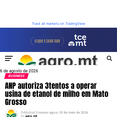
Track all markets on TradingView
6 de agosto de 2026
BUSINESS
ANP autoriza 3tentos a operar
usina de etanol de milho em Mato
Grosso
Published
3 meses ago
on
20 de maio de 2026
By
agro.mt