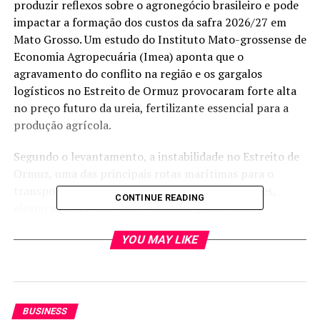
produzir reflexos sobre o agronegócio brasileiro e pode
impactar a formação dos custos da safra 2026/27 em
Mato Grosso. Um estudo do Instituto Mato-grossense de
Economia Agropecuária (Imea) aponta que o
agravamento do conflito na região e os gargalos
logísticos no Estreito de Ormuz provocaram forte alta
no preço futuro da ureia, fertilizante essencial para a
produção agrícola.
Segundo o levantamento, a instabilidade no Estreito de
Ormuz, uma das principais rotas marítimas para o
transporte de petróleo, gás natural e fertilizantes,
CONTINUE READING
elevou as incertezas sobre a oferta global desses
produtos. O cenário também encareceu fretes e seguros
YOU MAY LIKE
marítimos e ampliou o risco de restrições no
abastecimento.
O bloqueio do tráfego na região já deixou embarcações
retidas nas costas de Omã e dos Emirados Árabes
BUSINESS