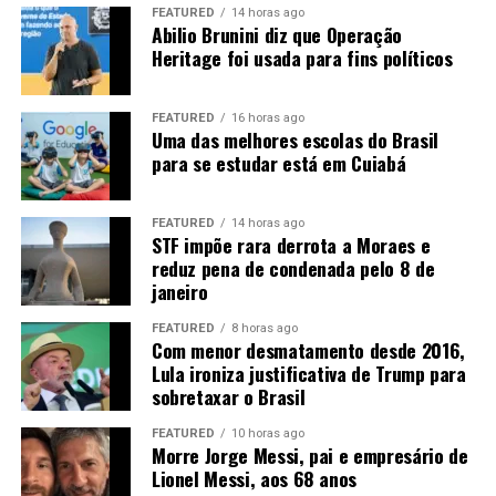
consumido em Mato Grosso. Os outros 7,3 bilhões
FEATURED
14 horas ago
precisam ser transportados para outros mercados.
Abilio Brunini diz que Operação
Heritage foi usada para fins políticos
“Então nós temos um desafio aí para levar
biocombustíveis”
, afirma Rangel. Entre as alternativas
FEATURED
16 horas ago
está a implantação de um
etanolduto
para conectar
Uma das melhores escolas do Brasil
Mato Grosso aos grandes centros consumidores, como
para se estudar está em Cuiabá
São Paulo e Rio de Janeiro.
“Nós precisamos sonhar com
um etanolduto. Nós já estamos fazendo um projeto, tem
FEATURED
14 horas ago
alguns trabalhos nesse sentido”
.
STF impõe rara derrota a Moraes e
reduz pena de condenada pelo 8 de
A expansão ferroviária, a duplicação da BR-163 e a
janeiro
Ferrogrão também são consideradas estratégicas para
FEATURED
8 horas ago
reduzir o custo de transporte. A ligação com o Arco
Com menor desmatamento desde 2016,
Norte pode ampliar ainda o acesso aos mercados
Lula ironiza justificativa de Trump para
internacionais, principalmente na Ásia e na Europa.
sobretaxar o Brasil
FEATURED
10 horas ago
Morre Jorge Messi, pai e empresário de
Lionel Messi, aos 68 anos