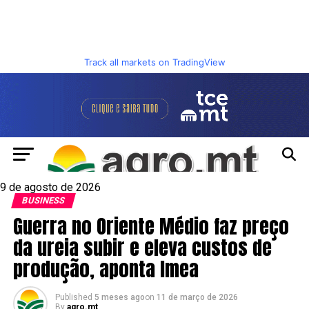
Track all markets on TradingView
9 de agosto de 2026
BUSINESS
Guerra no Oriente Médio faz preço
da ureia subir e eleva custos de
produção, aponta Imea
Published
5 meses ago
on
11 de março de 2026
By
agro.mt