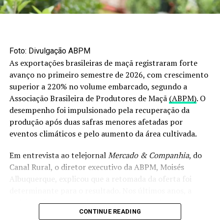
Na prática, a alta internacional acontece justamente no
momento em que o país intensifica a reposição desses
insumos para a próxima safra.
Foto: Divulgação ABPM
Ureia já registra forte
As exportações brasileiras de maçã registraram forte
avanço no primeiro semestre de 2026, com crescimento
valorização
superior a 220% no volume embarcado, segundo a
Associação Brasileira de Produtores de Maçã
(ABPM)
. O
O efeito mais imediato foi observado no mercado da
desempenho foi impulsionado pela recuperação da
ureia. O contrato futuro do fertilizante para março de
produção após duas safras menores afetadas por
2026 chegou a US$ 618 por tonelada no dia 5 de março,
eventos climáticos e pelo aumento da área cultivada.
acumulando alta de 30,65% desde o início do conflito.
Em entrevista ao telejornal
Mercado & Companhia
, do
Em Mato Grosso, a preocupação imediata recai
Canal Rural, o diretor executivo da ABPM, Moisés
principalmente sobre o milho. Como a compra de
Albuquerque, explicou que a retomada da oferta foi
insumos para a safra 2026/27 ainda está em estágio
determinante para o resultado. Nos últimos anos, a
inicial, os produtores permanecem mais expostos às
cadeia enfrentou perdas provocadas por chuvas
oscilações de preços.
CONTINUE READING
intensas, especialmente no segundo semestre de 2023 e