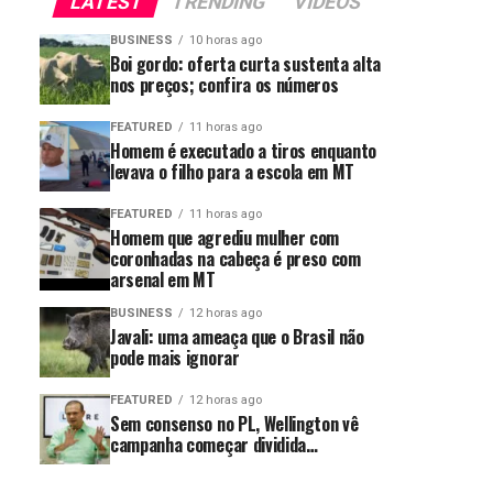
LATEST
TRENDING
VIDEOS
BUSINESS
10 horas ago
Boi gordo: oferta curta sustenta alta
nos preços; confira os números
FEATURED
11 horas ago
Homem é executado a tiros enquanto
levava o filho para a escola em MT
FEATURED
11 horas ago
Homem que agrediu mulher com
coronhadas na cabeça é preso com
arsenal em MT
BUSINESS
12 horas ago
Javali: uma ameaça que o Brasil não
pode mais ignorar
FEATURED
12 horas ago
Sem consenso no PL, Wellington vê
campanha começar dividida…