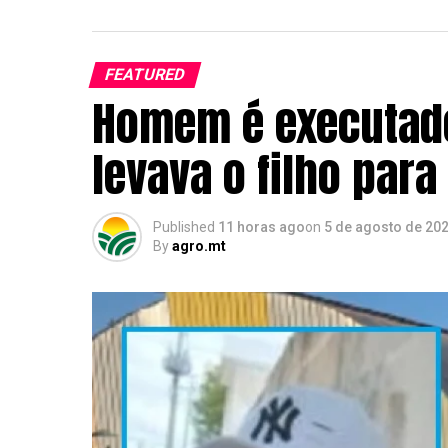
FEATURED
Homem é executado
levava o filho par
Published
11 horas ago
on
5 de agosto de 20
By
agro.mt