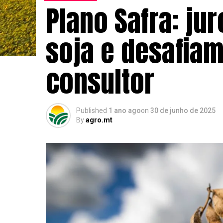
Plano Safra: ju
soja e desafiam
consultor
Published
1 ano ago
on
30 de junho de 2025
By
agro.mt