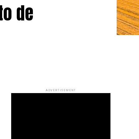
to de
a
ADVERTISEMENT