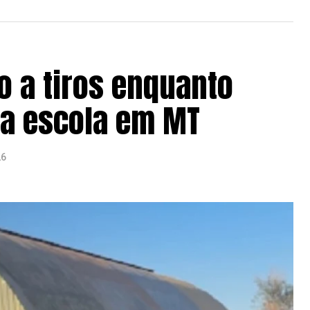
 a tiros enquanto
a a escola em MT
26