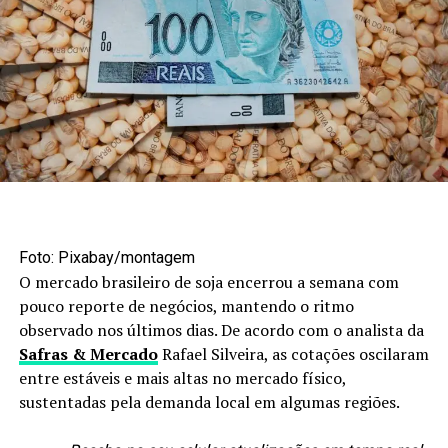
exportações e mira novos mercados
apareceu primeiro
em
Canal Rural
.
Foto: Maruan Bello/Canal Rural Mato Grosso
Agroindústria amplia
Foto: Pixabay/montagem
processamento
O mercado brasileiro de soja encerrou a semana com
pouco reporte de negócios, mantendo o ritmo
Os biocombustíveis estão entre os segmentos que mais
observado nos últimos dias. De acordo com o analista da
avançaram nesse processo. Em nove anos, a produção de
Safras & Mercado
Rafael Silveira, as cotações oscilaram
etanol passou de 1,6 bilhão para uma previsão de
8,4
entre estáveis e mais altas no mercado físico,
bilhões de litros
. A arrecadação de ICMS do setor
sustentadas pela demanda local em algumas regiões.
também aumentou, de R$ 300 milhões para mais de R$ 4
bilhões.