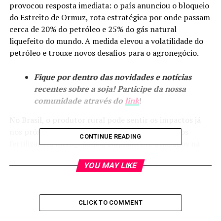
provocou resposta imediata: o país anunciou o bloqueio
do Estreito de Ormuz, rota estratégica por onde passam
cerca de 20% do petróleo e 25% do gás natural
liquefeito do mundo. A medida elevou a volatilidade do
petróleo e trouxe novos desafios para o agronegócio.
Fique por dentro das novidades e notícias
recentes sobre a soja! Participe da nossa
comunidade através do
link
!
No Brasil, o produtor rural pode sentir os impactos já
nos próximos dias, principalmente nos preços dos
CONTINUE READING
fertilizantes nitrogenados, amplamente utilizados na
produção agrícola. O Irã é um dos principais
YOU MAY LIKE
exportadores desse insumo, com cerca de 5 milhões de
toneladas exportadas por ano. Com a escalada da tensão
geopolítica, o risco logístico aumenta e o mercado
projeta alta nos custos de produção.
CLICK TO COMMENT