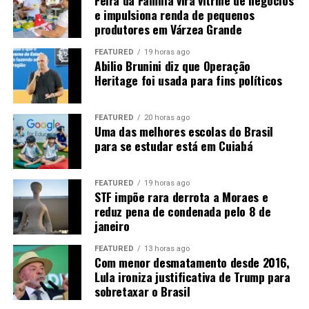
e impulsiona renda de pequenos
caso do etanol, a previsão é produzir 8,4 bilhões de
produtores em Várzea Grande
litros neste ano, mas apenas 1,1 bilhão deve ser
consumido em Mato Grosso. Os outros 7,3 bilhões
FEATURED
19 horas ago
precisam ser transportados para outros mercados.
Abilio Brunini diz que Operação
Heritage foi usada para fins políticos
“Então nós temos um desafio aí para levar
biocombustíveis”
, afirma Rangel. Entre as alternativas
FEATURED
20 horas ago
está a implantação de um
etanolduto
para conectar
Uma das melhores escolas do Brasil
Mato Grosso aos grandes centros consumidores, como
para se estudar está em Cuiabá
São Paulo e Rio de Janeiro.
“Nós precisamos sonhar com
um etanolduto. Nós já estamos fazendo um projeto, tem
FEATURED
19 horas ago
alguns trabalhos nesse sentido”
.
STF impõe rara derrota a Moraes e
reduz pena de condenada pelo 8 de
A expansão ferroviária, a duplicação da BR-163 e a
janeiro
Ferrogrão também são consideradas estratégicas para
FEATURED
13 horas ago
reduzir o custo de transporte. A ligação com o Arco
Com menor desmatamento desde 2016,
Norte pode ampliar ainda o acesso aos mercados
Lula ironiza justificativa de Trump para
internacionais, principalmente na Ásia e na Europa.
sobretaxar o Brasil