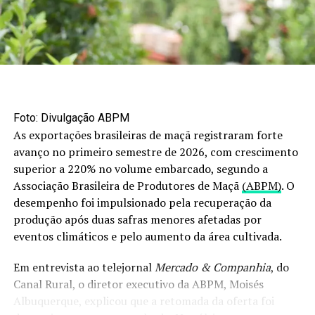
contrato de março de 2026 teve leve alta, fechando a
US$ 10,85 por bushel.
No Brasil, os preços físicos seguiram em queda, com
recuos registrados em grande parte das regiões. A
colheita avança com tempo firme, especialmente no
centro-norte, e o clima segue positivo também nos
Foto: Divulgação ABPM
Estados Unidos, apesar de chuvas pontuais.
As exportações brasileiras de maçã registraram forte
Para os próximos dias, o viés é de alta no mercado
avanço no primeiro semestre de 2026, com crescimento
internacional, puxado por Chicago. Mas a recomendação
superior a 220% no volume embarcado, segundo a
da análise é clara: “o produtor deve observar com
Associação Brasileira de Produtores de Maçã
(ABPM)
. O
cautela, pois o avanço nos custos pode anular qualquer
desempenho foi impulsionado pela recuperação da
possível ganho de preço”.
produção após duas safras menores afetadas por
eventos climáticos e pelo aumento da área cultivada.
RELATED TOPICS:
Em entrevista ao telejornal
Mercado & Companhia
, do
UP NEXT
Canal Rural, o diretor executivo da ABPM, Moisés
Acrismat realizará 4º Simpósio da Suinocultura de Mato
Albuquerque, explicou que a retomada da oferta foi
Grosso com foco em inovação e sustentabilidade