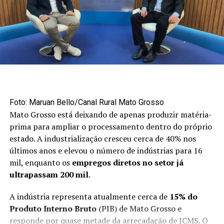
embarques poderiam ter sido ainda mais expressivos
caso não houvesse impactos causados por conflitos
internacionais.
“Poderia ter sido mais não fosse o conflito no Oriente
Médio. Neste ano, embora tenhamos tido um aumento
acima de 200% no volume exportado, poderíamos ter,
no mínimo, dobrado esse volume”, disse.
Mercado externo concentra
Foto: Maruan Bello/Canal Rural Mato Grosso
Mato Grosso está deixando de apenas produzir matéria-
oportunidades no primeiro semestre
prima para ampliar o processamento dentro do próprio
estado. A industrialização cresceu cerca de 40% nos
Apesar do avanço das exportações, a maior parte da
últimos anos e elevou o número de indústrias para 16
produção brasileira de maçãs ainda permanece no
mil, enquanto os
empregos diretos no setor já
mercado interno. Cerca de 90% da fruta produzida no
ultrapassam 200 mil
.
país é destinada ao consumidor brasileiro.
A indústria representa atualmente cerca de
15% do
O primeiro semestre é considerado uma janela
Produto Interno Bruto
(PIB) de Mato Grosso e
estratégica para as vendas externas porque coincide
responde por quase metade da arrecadação de ICMS. O