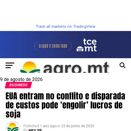
Track all markets on TradingView
9 de agosto de 2026
BUSINESS
EUA entram no conflito e disparada
de custos pode ‘engolir’ lucros de
soja
Published
1 ano ago
on
23 de junho de 2025
By
agro.mt