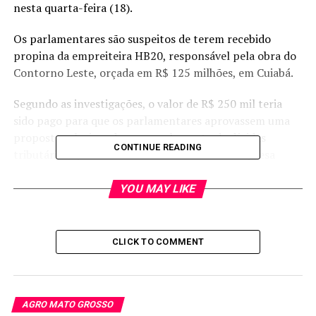
nesta quarta-feira (18).
Os parlamentares são suspeitos de terem recebido
propina da empreiteira HB20, responsável pela obra do
Contorno Leste, orçada em R$ 125 milhões, em Cuiabá.
Segundo as investigações, o valor de R$ 250 mil teria
sido pago para que os parlamentares aprovassem uma
proposta relacionada ao parcelamento de dívidas
CONTINUE READING
tributárias, que beneficiaria diretamente a empresa
investigada.
YOU MAY LIKE
O habeas corpus foi impetrado pela defesa de Chico
2000, que alegava que a operação foi baseada em “prova
produzida de fontes ilícitas”, e por isso deveria ser
CLICK TO COMMENT
anulada.
O ministro, no entanto, negou o pedido liminar e
entendeu que antes de decidir em definitivo (mérito)
AGRO MATO GROSSO