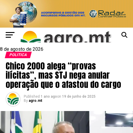
8 de agosto de 2026
POLITICA
Chico 2000 alega “provas
ilícitas”, mas STJ nega anular
operação que o afastou do cargo
Published
1 ano ago
on
19 de junho de 2025
By
agro.mt