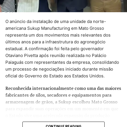
por jornalistas do
g1
de todo o Brasil desde 2015. As
equipes de checagem seguem uma metodologia própria
para acompanhar os compromissos assumidos pelos
governantes. Veja os critérios. Quando o mandato
O anúncio da instalação de uma unidade da norte-
termina, em dezembro, o levantamento é atualizado.
americana Sukup Manufacturing em Mato Grosso
representa um dos movimentos mais relevantes dos
Veja abaixo as promessas
últimos anos para a infraestrutura do agronegócio
estadual. A confirmação foi feita pelo governador
separadas por temas:
Otaviano Pivetta após reunião realizada no Palácio
Paiaguás com representantes da empresa, consolidando
um processo de negociações iniciado durante missão
Saúde
oficial do Governo do Estado aos Estados Unidos.
Educação
Reconhecida internacionalmente como uma das maiores
Segurança Pública
fabricantes de silos, secadores e equipamentos para
Administração
armazenagem de grãos, a Sukup escolheu Mato Grosso
para expandir suas operações em um momento em que
Infraestrutura
o Estado vive uma acelerada expansão da produção
Direitos humanos
agrícola e enfrenta um dos maiores desafios do setor: a
CONTINUE READING