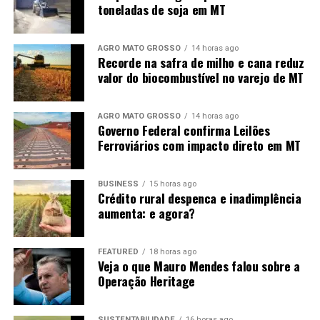
toneladas de soja em MT
Hospital Regional de Sorriso – 75%
Hospital Regional de Sinop – 80%
AGRO MATO GROSSO
14 horas ago
Recorde na safra de milho e cana reduz
valor do biocombustível no varejo de MT
AGRO MATO GROSSO
14 horas ago
Governo Federal confirma Leilões
Ferroviários com impacto direto em MT
BUSINESS
15 horas ago
Crédito rural despenca e inadimplência
aumenta: e agora?
FEATURED
18 horas ago
Veja o que Mauro Mendes falou sobre a
Operação Heritage
SUSTENTABILIDADE
16 horas ago