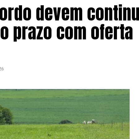
gordo devem contin
to prazo com oferta
26