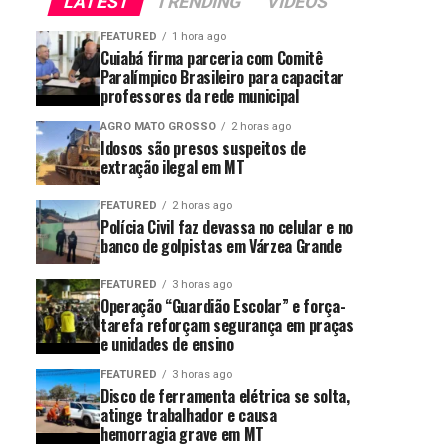
LATEST
TRENDING
VIDEOS
FEATURED
1 hora ago
Cuiabá firma parceria com Comitê
Paralímpico Brasileiro para capacitar
professores da rede municipal
AGRO MATO GROSSO
2 horas ago
Idosos são presos suspeitos de
extração ilegal em MT
FEATURED
2 horas ago
Polícia Civil faz devassa no celular e no
banco de golpistas em Várzea Grande
FEATURED
3 horas ago
Operação “Guardião Escolar” e força-
tarefa reforçam segurança em praças
e unidades de ensino
FEATURED
3 horas ago
Disco de ferramenta elétrica se solta,
atinge trabalhador e causa
hemorragia grave em MT