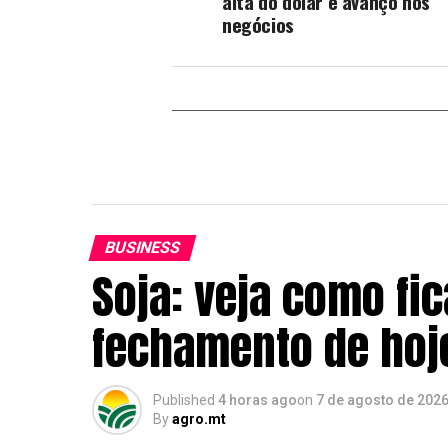
alta do dólar e avanço nos
negócios
BUSINESS
Soja: veja como fi
fechamento de hoj
Published
4 horas ago
on
7 de agosto de 202
By
agro.mt