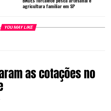
BNDES fortalece pesca artesanal e
agricultura familiar em SP
YOU MAY LIKE
caram as cotações no
e
6