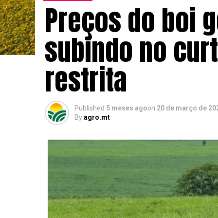
Preços do boi 
subindo no cur
restrita
Published
5 meses ago
on
20 de março de 20
By
agro.mt