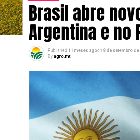
Brasil abre no
Argentina e no 
Published
11 meses ago
on
8 de setembro de
By
agro.mt