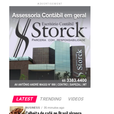
ADVERTISEMENT
LATEST
TRENDING
VIDEOS
BUSINESS
35 minutos ago
Colheita de café no Brasil alcança