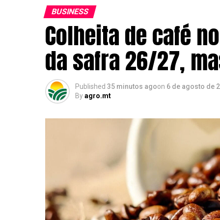
BUSINESS
Colheita de café n
da safra 26/27, m
Published
35 minutos ago
on
6 de agosto de 
By
agro.mt