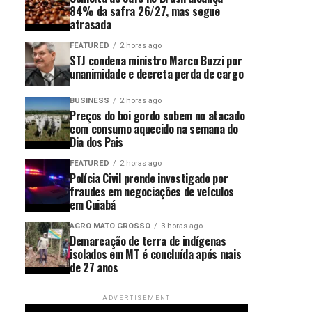
84% da safra 26/27, mas segue
atrasada
FEATURED
2 horas ago
STJ condena ministro Marco Buzzi por
unanimidade e decreta perda de cargo
BUSINESS
2 horas ago
Preços do boi gordo sobem no atacado
com consumo aquecido na semana do
Dia dos Pais
FEATURED
2 horas ago
Polícia Civil prende investigado por
fraudes em negociações de veículos
em Cuiabá
AGRO MATO GROSSO
3 horas ago
Demarcação de terra de indígenas
isolados em MT é concluída após mais
de 27 anos
ADVERTISEMENT