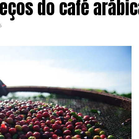
eços do café arábic
6