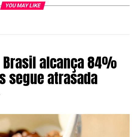
YOU MAY LIKE
o Brasil alcança 84%
as segue atrasada
6