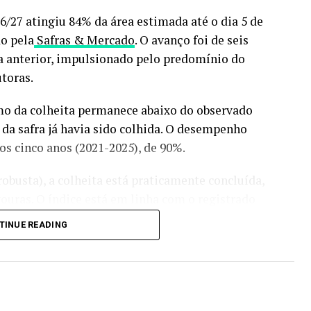
026/27 atingiu 84% da área estimada até o dia 5 de
o pela
Safras & Mercado
. O avanço foi de seis
a anterior, impulsionado pelo predomínio do
toras.
tmo da colheita permanece abaixo do observado
a safra já havia sido colhida. O desempenho
s cinco anos (2021-2025), de 90%.
obusta), a colheita está praticamente concluída,
ouras. O índice está em linha com o registrado
ma da média histórica de 98%.
TINUE READING
cultura, pecuária, economia e
previsão do tempo
:
siga
 avanço significativo na última semana,