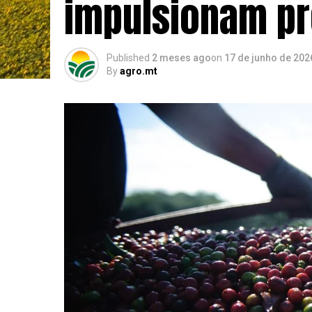
impulsionam pr
Published
2 meses ago
on
17 de junho de 202
By
agro.mt