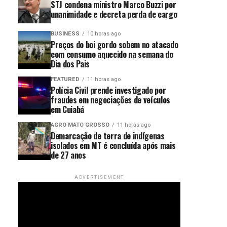
STJ condena ministro Marco Buzzi por
unanimidade e decreta perda de cargo
BUSINESS
10 horas ago
Preços do boi gordo sobem no atacado
com consumo aquecido na semana do
Dia dos Pais
FEATURED
11 horas ago
Polícia Civil prende investigado por
fraudes em negociações de veículos
em Cuiabá
AGRO MATO GROSSO
11 horas ago
Demarcação de terra de indígenas
isolados em MT é concluída após mais
de 27 anos
ADVERTISEMENT