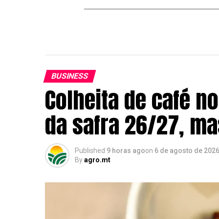
BUSINESS
Colheita de café n
da safra 26/27, m
Published
9 horas ago
on
6 de agosto de 202
By
agro.mt