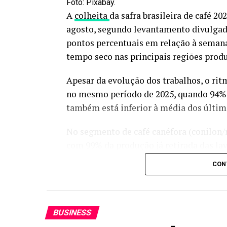
Foto: Pixabay.
A
colheita
da safra brasileira de café 2
agosto, segundo levantamento divulgad
pontos percentuais em relação à seman
tempo seco nas principais regiões produ
Apesar da evolução dos trabalhos, o ri
no mesmo período de 2025, quando 94% d
também está inferior à média dos último
No segmento de café canéfora (conilon/r
com 99% da produção já retirada das lav
no mesmo período do ano passado e aci
CON
Veja em primeira mão tudo sobre agri
o Canal Rural no Google News!
BUSINESS
Já a colheita do café arábica apresentou