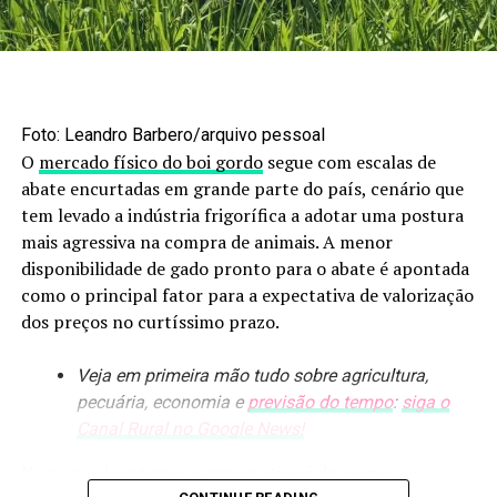
um incremento discreto de 0,31% sobre o total
observado ao longo de 2025.
Safra de milho supera ciclo
anterior
Foto: Leandro Barbero/arquivo pessoal
O
mercado físico do boi gordo
segue com escalas de
abate encurtadas em grande parte do país, cenário que
No caso do milho, o desempenho das exportações
tem levado a indústria frigorífica a adotar uma postura
brasileiras em maio foi carregado pelo resultado mato-
mais agressiva na compra de animais. A menor
grossense. O
país escoou 249,31 mil toneladas do
disponibilidade de gado pronto para o abate é apontada
cereal
, uma queda de 47,06% frente a abril, mas com
como o principal fator para a expectativa de valorização
salto expressivo de 571,87% na comparação anual.
Mato
dos preços no curtíssimo prazo.
Grosso foi o responsável por 48,55%
desse total ao
embarcar 121,03 mil toneladas, registrando o quinto
maior volume para meses de maio na série histórica.
Veja em primeira mão tudo sobre agricultura,
pecuária, economia e
previsão do tempo
:
siga o
O volume exportado pelo estado representa um
Canal Rural no Google News!
crescimento de 207,36% em relação à divulgação
No mercado interno, a expectativa é de avanço nos
anterior. No consolidado da safra 2024/25, as