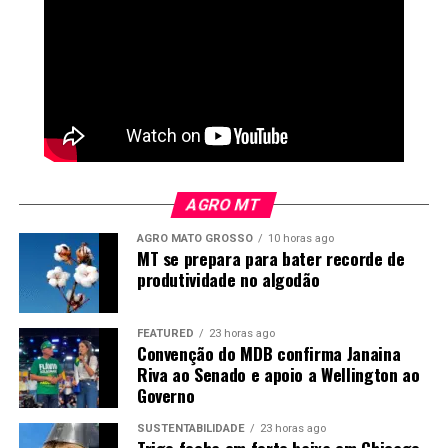
AGRO MT
AGRO MATO GROSSO
10 horas ago
MT se prepara para bater recorde de
produtividade no algodão
*
Miguel Daoud
é comentarista de Economia e
Política do Canal Rural
FEATURED
23 horas ago
Convenção do MDB confirma Janaina
Riva ao Senado e apoio a Wellington ao
O
Canal Rural
não se responsabiliza pelas opiniões e
Governo
conceitos emitidos nos textos desta sessão, sendo os
SUSTENTABILIDADE
23 horas ago
conteúdos de inteira responsabilidade de seus autores. A