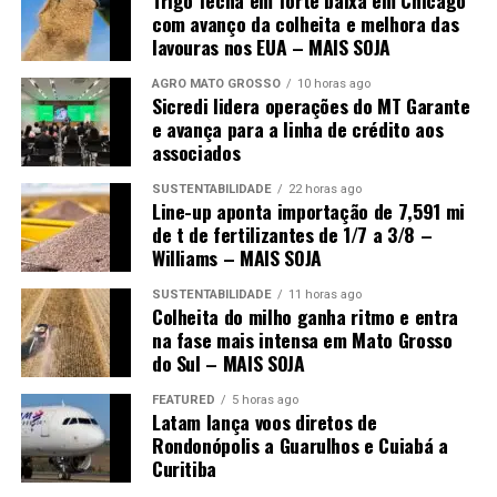
Trigo fecha em forte baixa em Chicago
empresa se reserva o direito de fazer ajustes no texto
com avanço da colheita e melhora das
lavouras nos EUA – MAIS SOJA
para adequação às normas de publicação.
AGRO MATO GROSSO
10 horas ago
O post
Javali: uma ameaça que o Brasil não pode mais
Sicredi lidera operações do MT Garante
ignorar
apareceu primeiro em
Canal Rural
.
e avança para a linha de crédito aos
associados
SUSTENTABILIDADE
22 horas ago
Line-up aponta importação de 7,591 mi
de t de fertilizantes de 1/7 a 3/8 –
Williams – MAIS SOJA
SUSTENTABILIDADE
11 horas ago
Colheita do milho ganha ritmo e entra
na fase mais intensa em Mato Grosso
do Sul – MAIS SOJA
FEATURED
5 horas ago
Latam lança voos diretos de
Rondonópolis a Guarulhos e Cuiabá a
Curitiba