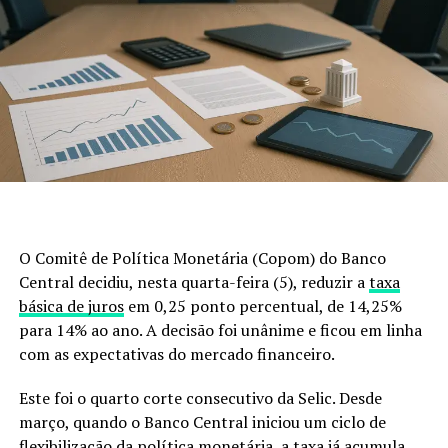
Mesmo que algumas dessas doenças não estejam
presentes no Brasil, basta observar o que acontece em
outros países para entender que prevenir custa muito
menos do que remediar.
A legislação não é o problema
Existe uma ideia equivocada de que a lei impede o
controle desses animais.
Não impede.
O Comitê de Política Monetária (Copom) do Banco
A legislação brasileira autoriza o manejo e o controle
Central decidiu, nesta quarta-feira (5), reduzir a
taxa
populacional, desde que sejam obedecidas regras
básica de juros
em 0,25 ponto percentual, de 14,25%
técnicas e ambientais.
para 14% ao ano. A decisão foi unânime e ficou em linha
com as expectativas do mercado financeiro.
Então, por que a população continua aumentando?
Este foi o quarto corte consecutivo da Selic. Desde
Porque o modelo adotado simplesmente não está
março, quando o Banco Central iniciou um ciclo de
conseguindo acompanhar a velocidade de reprodução e
flexibilização da política monetária, a taxa já acumula