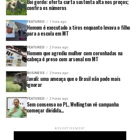
simples: o modelo atual não está funcionando.
Boi gordo: oferta curta sustenta alta nos preços;
confira os números
E quando uma estratégia deixa de produzir resultado,
insistir nela não é solução. É apenas adiar um problema
FEATURED
1 hora ago
Homem é executado a tiros enquanto levava o filho
que pode se tornar muito maior no futuro.
para a escola em MT
FEATURED
2 horas ago
Homem que agrediu mulher com coronhadas na
cabeça é preso com arsenal em MT
BUSINESS
2 horas ago
Javali: uma ameaça que o Brasil não pode mais
ignorar
FEATURED
2 horas ago
Sem consenso no PL, Wellington vê campanha
começar dividida…
ADVERTISEMENT