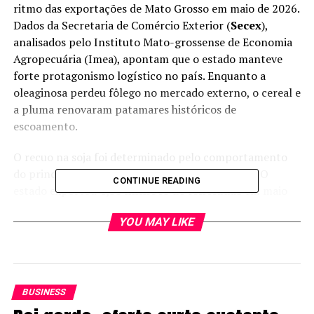
ritmo das exportações de Mato Grosso em maio de 2026.
Dados da Secretaria de Comércio Exterior (
Secex
),
analisados pelo Instituto Mato-grossense de Economia
Agropecuária (Imea), apontam que o estado manteve
forte protagonismo logístico no país. Enquanto a
oleaginosa perdeu fôlego no mercado externo, o cereal e
a pluma renovaram patamares históricos de
escoamento.
O recuo na soja foi determinado pelo comportamento
do principal parceiro comercial de Mato Grosso. O
CONTINUE READING
estado exportou
4,55 milhões de toneladas
em maio
de 2026, volume
14,95% inferior
ao registrado no
YOU MAY LIKE
mesmo mês do ano anterior
. O resultado reflete
diretamente a redução de 22,74% nas compras
efetuadas pela China, que somaram 2,79 milhões de
toneladas no quinto mês de 2026.
BUSINESS
Além da menor demanda externa, o mercado doméstico