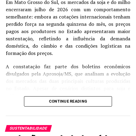
Em Mato Grosso do Sul, os mercados da soja e do milho
fungos nos grãos.
encerraram julho de 2026 com um comportamento
Em Santana do Livramento, os ventos fortes, ocorridos
semelhante: embora as cotações internacionais tenham
em 07/05, ocasionaram tombamento de plantas em
perdido força na segunda quinzena do mês, os preços
pontos isolados. Porém, não há risco de perdas
pagos aos produtores no Estado apresentaram maior
significativas na colheita, que será realizada de forma
sustentação, refletindo a influência da demanda
manual ou mesmo mecanizada.
doméstica, do câmbio e das condições logísticas na
formação dos preços.
Na de Caxias do Sul, restam pequenas áreas a serem
colhidas, principalmente em propriedades familiares da
A constatação faz parte dos boletins econômicos
Serra e Hortênsias, onde é comum a colheita gradual,
divulgados pela Aprosoja/MS, que analisam a evolução
manual ou com máquinas de pequeno porte, e o
dos mercados das duas principais culturas produzidas
armazenamento do grão em espiga ou a granel para
no Estado. Apesar de cenários distintos para soja e
consumo próprio.
milho, ambos registraram desempenho superior ao
CONTINUE READING
observado na Bolsa de Chicago (CBOT) durante o
Na de Pelotas, a colheita alcança 60%. As lavouras
período de ajuste das cotações internacionais.
restantes se distribuem entre enchimento de grãos
(14%) e maturação (26%). A produtividade média
Na soja, o preço médio disponível alcançou R$ 119,90
SUSTENTABILIDADE
regional está em 4.809 kg/ha. As cerealistas da região
por saca em julho, alta de 2,75% em relação ao mesmo