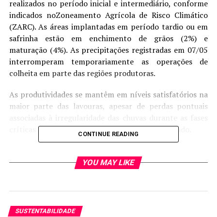
realizados no período inicial e intermediário, conforme
indicados noZoneamento Agrícola de Risco Climático
(ZARC). As áreas implantadas em período tardio ou em
safrinha estão em enchimento de grãos (2%) e
maturação (4%). As precipitações registradas em 07/05
interromperam temporariamente as operações de
colheita em parte das regiões produtoras.
As produtividades se mantêm em níveis satisfatórios na
maior parte das lavouras, apesar de perdas pontuais
associadas à irregularidade das chuvas durante as fases
críticas do ciclo, especialmente no Oeste do Estado.
CONTINUE READING
As condições climáticas no primeiro decêndio de maio
favoreceram o desenvolvimento das áreas
YOU MAY LIKE
remanescentes, especialmente em razão da adequada
disponibilidade hídrica. De modo geral, as lavouras
apresentam bom potencial produtivo para a época de
implantação, apesar da redução no porte das plantas e
SUSTENTABILIDADE