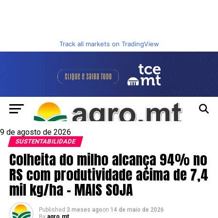
Track all markets on TradingView
9 de agosto de 2026
SUSTENTABILIDADE
Colheita do milho alcança 94% no
RS com produtividade acima de 7,4
mil kg/ha – MAIS SOJA
Published
3 meses ago
on
14 de maio de 2026
By
agro.mt