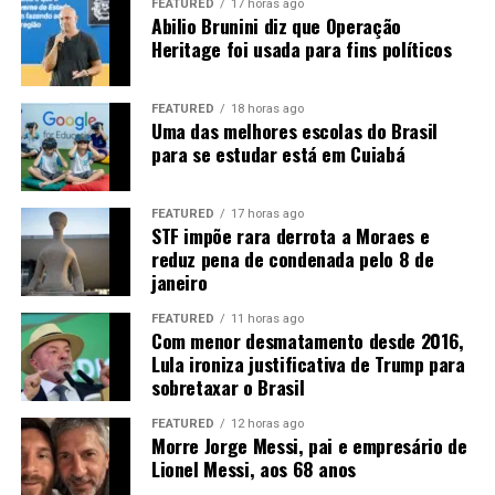
mês de agosto, não se descarta novas baixas em Chicago.
FEATURED
17 horas ago
Abilio Brunini diz que Operação
Diante disso, o que favorecerá o mercado será a
Heritage foi usada para fins políticos
manutenção das compras chinesas, o que ainda não é
uma certeza, apesar dos sinais positivos dos últimos
dias.
FEATURED
18 horas ago
Uma das melhores escolas do Brasil
para se estudar está em Cuiabá
FEATURED
17 horas ago
STF impõe rara derrota a Moraes e
reduz pena de condenada pelo 8 de
janeiro
Fonte:
Informativo CEEMA UNIJUÍ, do prof. Dr.
Argemiro Luís Brum¹
FEATURED
11 horas ago
Com menor desmatamento desde 2016,
1
–
Professor Titular do PPGDR da UNIJUÍ, doutor em
Lula ironiza justificativa de Trump para
sobretaxar o Brasil
Economia Internacional pela EHESS de Paris-França,
coordenador, pesquisador e analista de mercado da
FEATURED
12 horas ago
CEEMA (FIDENE/UNIJUÍ).
Morre Jorge Messi, pai e empresário de
Lionel Messi, aos 68 anos