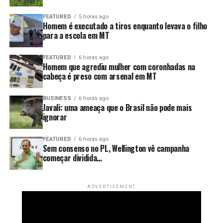
E quando uma estratégia deixa de produzir resultado,
insistir nela não é solução. É apenas adiar um problema
FEATURED
5 horas ago
Homem é executado a tiros enquanto levava o filho
que pode se tornar muito maior no futuro.
para a escola em MT
FEATURED
6 horas ago
Homem que agrediu mulher com coronhadas na
cabeça é preso com arsenal em MT
BUSINESS
6 horas ago
Javali: uma ameaça que o Brasil não pode mais
ignorar
FEATURED
6 horas ago
Sem consenso no PL, Wellington vê campanha
começar dividida…
ADVERTISEMENT