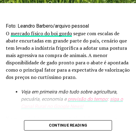
O programa ainda atualiza o avanço da colheita no
Brasil, que já ultrapassa dois terços da área nos
principais estados produtores, traz a previsão do tempo
Foto: Leandro Barbero/arquivo pessoal
para os próximos dias e destaca o manejo da ferrugem
O
mercado físico do boi gordo
segue com escalas de
asiática, uma das principais doenças da cultura.
abate encurtadas em grande parte do país, cenário que
tem levado a indústria frigorífica a adotar uma postura
Personagem Soja Brasil 25/26
mais agressiva na compra de animais. A menor
disponibilidade de gado pronto para o abate é apontada
Também segue aberta a votação do Personagem Soja
como o principal fator para a expectativa de valorização
Brasil, que movimenta o público nesta temporada. Você
dos preços no curtíssimo prazo.
já
votou
? Participe e ajude a escolher o pesquisador e o
produtor que mais fazem a diferença na cadeia
Veja em primeira mão tudo sobre agricultura,
produtiva da soja no Brasil!
pecuária, economia e
previsão do tempo
:
siga o
Canal Rural no Google News!
O post
Episódio novo no ar! Soja Brasil destaca alta do
diesel e pressão sobre os custos da colheita
apareceu
No mercado interno, a expectativa é de avanço nos
primeiro em
Canal Rural
.
preços da carne bovina no atacado, com a combinação
CONTINUE READING
da entrada dos salários na economia e o aumento da