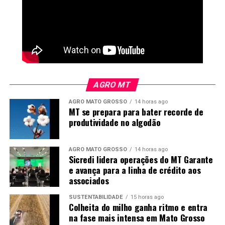
AGRO MT
AGRO MATO GROSSO
14 horas ago
MT se prepara para bater recorde de
produtividade no algodão
*
Miguel Daoud
é comentarista de Economia e
Política do Canal Rural
AGRO MATO GROSSO
14 horas ago
Sicredi lidera operações do MT Garante
e avança para a linha de crédito aos
O
Canal Rural
não se responsabiliza pelas opiniões e
associados
conceitos emitidos nos textos desta sessão, sendo os
SUSTENTABILIDADE
15 horas ago
conteúdos de inteira responsabilidade de seus autores. A
Colheita do milho ganha ritmo e entra
empresa se reserva o direito de fazer ajustes no texto
na fase mais intensa em Mato Grosso