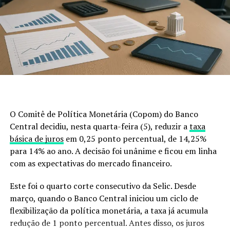
outros países para entender que prevenir custa muito
menos do que remediar.
A legislação não é o problema
Existe uma ideia equivocada de que a lei impede o
controle desses animais.
Não impede.
O Comitê de Política Monetária (Copom) do Banco
A legislação brasileira autoriza o manejo e o controle
Central decidiu, nesta quarta-feira (5), reduzir a
taxa
populacional, desde que sejam obedecidas regras
básica de juros
em 0,25 ponto percentual, de 14,25%
técnicas e ambientais.
para 14% ao ano. A decisão foi unânime e ficou em linha
com as expectativas do mercado financeiro.
Então, por que a população continua aumentando?
Este foi o quarto corte consecutivo da Selic. Desde
Porque o modelo adotado simplesmente não está
março, quando o Banco Central iniciou um ciclo de
conseguindo acompanhar a velocidade de reprodução e
flexibilização da política monetária, a taxa já acumula
dispersão da espécie.
redução de 1 ponto percentual. Antes disso, os juros