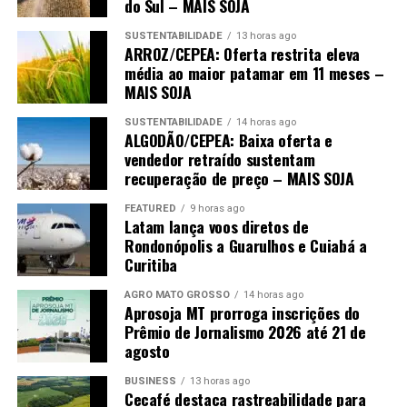
do Sul – MAIS SOJA
para adequação às normas de publicação.
SUSTENTABILIDADE
13 horas ago
O post
Javali: uma ameaça que o Brasil não pode mais
ARROZ/CEPEA: Oferta restrita eleva
ignorar
apareceu primeiro em
Canal Rural
.
média ao maior patamar em 11 meses –
MAIS SOJA
SUSTENTABILIDADE
14 horas ago
ALGODÃO/CEPEA: Baixa oferta e
vendedor retraído sustentam
recuperação de preço – MAIS SOJA
FEATURED
9 horas ago
Latam lança voos diretos de
Rondonópolis a Guarulhos e Cuiabá a
Curitiba
AGRO MATO GROSSO
14 horas ago
Aprosoja MT prorroga inscrições do
Prêmio de Jornalismo 2026 até 21 de
agosto
BUSINESS
13 horas ago
Cecafé destaca rastreabilidade para