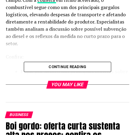
campo. Com a
colheita
em ritmo acelerado, o
combustível segue como um dos principais gargalos
logísticos, elevando despesas de transporte e afetando
diretamente a rentabilidade do produtor. Especialistas
também analisam a discussão sobre possível subvenção
ao diesel e os reflexos da medida no curto prazo para o
setor.
Confira:
CONTINUE READING
Fique por dentro das principais notícias sobre
a soja:
acesse a comunidade Soja Brasil no
YOU MAY LIKE
WhatsApp!
Expedição Soja Brasil
A expedição Soja Brasil chega a Porto Nacional, no
BUSINESS
Tocantins, mostrando de perto a realidade dos
Boi gordo: oferta curta sustenta
produtores do Matopiba. A região, estratégica para o
agronegócio, enfrenta uma safra marcada pela