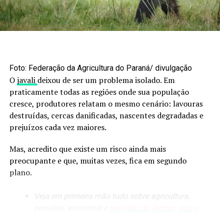
O post
Boi gordo: oferta curta sustenta alta nos preços;
confira os números
apareceu primeiro em
Canal Rural
.
Foto: Federação da Agricultura do Paraná/ divulgação
O
javali
deixou de ser um problema isolado. Em
praticamente todas as regiões onde sua população
cresce, produtores relatam o mesmo cenário: lavouras
destruídas, cercas danificadas, nascentes degradadas e
prejuízos cada vez maiores.
Mas, acredito que existe um risco ainda mais
preocupante e que, muitas vezes, fica em segundo
plano.
Veja em primeira mão tudo sobre agricultura,
pecuária, economia e
previsão do tempo
:
siga o
Canal Rural no Google News!