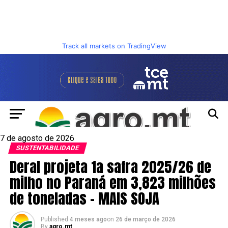
Track all markets on TradingView
7 de agosto de 2026
SUSTENTABILIDADE
Deral projeta 1a safra 2025/26 de
milho no Paraná em 3,823 milhões
de toneladas – MAIS SOJA
Published
4 meses ago
on
26 de março de 2026
By
agro.mt