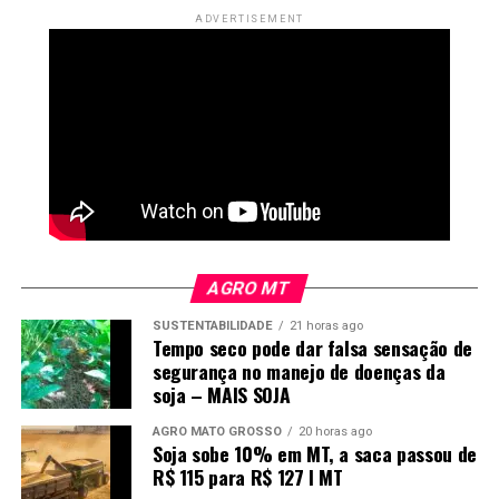
Ciot nas operações de transporte de cargas.
ADVERTISEMENT
Fonte:
Agência Brasil
AGRO MT
SUSTENTABILIDADE
21 horas ago
Tempo seco pode dar falsa sensação de
segurança no manejo de doenças da
soja – MAIS SOJA
AGRO MATO GROSSO
20 horas ago
Soja sobe 10% em MT, a saca passou de
R$ 115 para R$ 127 I MT