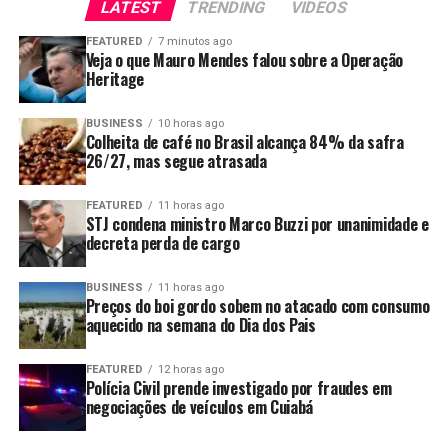
LATEST
TRENDING
VIDEOS
alcançaria multas decorrentes de decisões judiciais já
proferidas.
FEATURED
7 minutos ago
Veja o que Mauro Mendes falou sobre a Operação
Heritage
Argumenta também que a proposta implicaria renúncia
de receita sem a estimativa de impacto orçamentário e
BUSINESS
10 horas ago
financeiro exigida pela legislação.
Colheita de café no Brasil alcança 84% da safra
26/27, mas segue atrasada
O presidente da República vetou também um artigo que
convertia em advertência multas aplicadas por
FEATURED
11 horas ago
descumprimento da política de pisos mínimos do frete.
STJ condena ministro Marco Buzzi por unanimidade e
decreta perda de cargo
O governo argumenta que a medida representa anistia
de penalidades administrativas e renúncia de receita
BUSINESS
11 horas ago
Preços do boi gordo sobem no atacado com consumo
sem estimativa de impacto financeiro.
aquecido na semana do Dia dos Pais
Os vetos serão analisados pelo Congresso Nacional, que
FEATURED
12 horas ago
poderá mantê-los ou derrubá-los. Até lá, permanecem
Polícia Civil prende investigado por fraudes em
em vigor os trechos sancionados da lei, incluindo as
negociações de veículos em Cuiabá
regras de fiscalização do piso mínimo do frete e o uso do