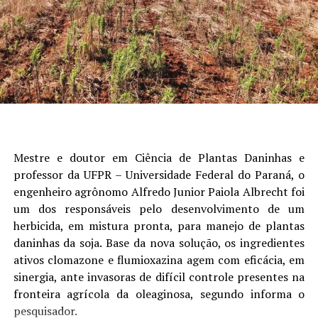
Os contratos futuros da soja encerraram a quinta-feira
em alta na Bolsa de Mercadorias de Chicago (CBOT). Em
uma sessão marcada pela volatilidade, os preços
oscilaram em uma faixa estreita e recuperaram parte
das perdas recentes, impulsionados principalmente por
sinais de retomada das compras chinesas.
A China adquiriu pelo menos mais 10 cargas de soja dos
Estados Unidos, segundo informações de traders
asiáticos ouvidos pela Reuters. As compras ampliam a
Mestre e doutor em Ciência de Plantas Daninhas e
sequência de negócios antes da visita esperada do
professor da UFPR – Universidade Federal do Paraná, o
presidente chinês, Xi Jinping, aos Estados Unidos no
engenheiro agrônomo Alfredo Junior Paiola Albrecht foi
próximo mês.
um dos responsáveis pelo desenvolvimento de um
herbicida, em mistura pronta, para manejo de plantas
Segundo operadores, a estatal Sinograin comprou entre
daninhas da soja. Base da nova solução, os ingredientes
10 e 15 cargas na quarta-feira. Pelo menos 10 delas
ativos clomazone e flumioxazina agem com eficácia, em
possuem embarques programados para outubro e
sinergia, ante invasoras de difícil controle presentes na
novembro.
fronteira agrícola da oleaginosa, segundo informa o
pesquisador.
Até o momento, a China já comprou cerca de 6 milhões