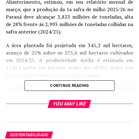
Abastecimento
,
estimou, em seu relatório mensal de
março, que a produção da 1a safra de milho 2025/26 no
Paraná deve alcançar 3,823 milhões de toneladas, alta
de 28% frente às 2,993 milhões de toneladas colhidas na
safra anterior (2024/25).
A área plantada foi projetada em 345,2 mil hectares,
avanço de 25% sobre os 275,6 mil hectares cultivados
em 2024/25. A produtividade média é estimada em
11.074 quilos por hectare, acima dos 10.861 quilos por
hectare registrados na temporada passada.
CONTINUE READING
2a safra 2025/26 de milho do Paraná é estimada em
17,540 milhões de toneladas
YOU MAY LIKE
De acordo com o Deral, em seu relatório mensal de
março, a produção da 2a safra de milho 2025/26 no
Paraná deve atingir 17,540 milhões de toneladas, recuo
de 1% frente às 17,642 milhões de toneladas colhidas na
temporada anterior (2024/25).
SUSTENTABILIDADE