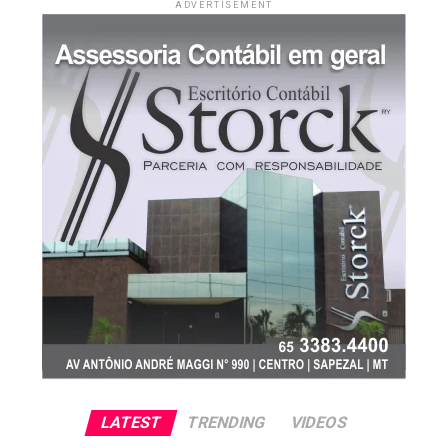
ADVERTISEMENT
Autor:Cepea
Site: Cepea
LATEST
TRENDING
VIDEOS