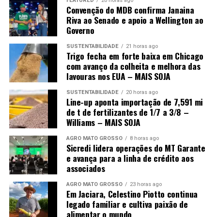
FEATURED
20 horas ago
Convenção do MDB confirma Janaina
Riva ao Senado e apoio a Wellington ao
Governo
SUSTENTABILIDADE
21 horas ago
Trigo fecha em forte baixa em Chicago
com avanço da colheita e melhora das
lavouras nos EUA – MAIS SOJA
SUSTENTABILIDADE
20 horas ago
Line-up aponta importação de 7,591 mi
de t de fertilizantes de 1/7 a 3/8 –
Williams – MAIS SOJA
AGRO MATO GROSSO
8 horas ago
Sicredi lidera operações do MT Garante
e avança para a linha de crédito aos
associados
AGRO MATO GROSSO
23 horas ago
Em Jaciara, Celestino Piotto continua
legado familiar e cultiva paixão de
alimentar o mundo