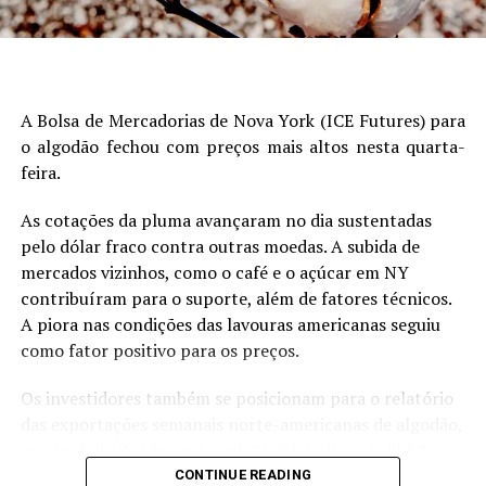
melhor relação custo-benefício”, explica Pernías.
Entre os produtos que vêm ganhando espaço no
mercado brasileiro está o NP, cujas importações
A Bolsa de Mercadorias de Nova York (ICE Futures) para
somaram mais de 2,6 milhões de toneladas entre janeiro
o algodão fechou com preços mais altos nesta quarta-
e agosto de 2025 — crescimento de 68% frente ao
feira.
mesmo período de 2024. O sulfato de amônio também
se destacou, com 3,7 milhões de toneladas importadas,
As cotações da pluma avançaram no dia sustentadas
volume 59% superior ao do ano passado.
pelo dólar fraco contra outras moedas. A subida de
mercados vizinhos, como o café e o açúcar em NY
Segundo o analista, a escolha por produtos menos
contribuíram para o suporte, além de fatores técnicos.
concentrados tende a elevar o volume total importado e
A piora nas condições das lavouras americanas seguiu
comercializado, já que é necessário movimentar
como fator positivo para os preços.
quantidades maiores para atender à mesma demanda de
nutrientes que seria suprida por fertilizantes mais
Os investidores também se posicionam para o relatório
concentrados. Entretanto, gera questionamentos sobre
das exportações semanais norte-americanas de algodão,
a capacidade desses produtos de substituir outras
que será divulgado nesta quinta-feira, dia 6, às 9h30
mercadorias mais concentradas, tradicionalmente
(horário de Brasília), pelo Departamento de Agricultura
CONTINUE READING
preferidas pelos importadores nos últimos anos.