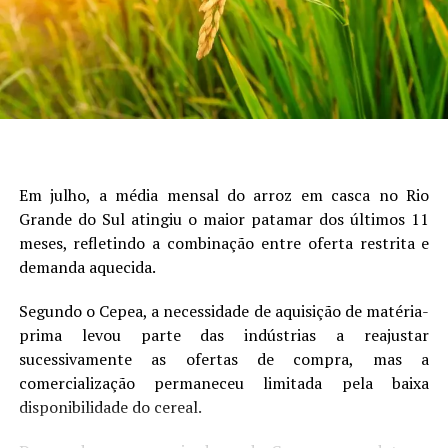
UP NEXT
Movimentação de grãos e farelos da VLI sobe 10% no
primeiro semestre de 2025 – MAIS SOJA
DON'T MISS
Safra total de soja no Paraguai é estimada em mais de
10 milhões de toneladas – MAIS SOJA
Em julho, a média mensal do arroz em casca no Rio
Grande do Sul atingiu o maior patamar dos últimos 11
meses, refletindo a combinação entre oferta restrita e
demanda aquecida.
Segundo o Cepea, a necessidade de aquisição de matéria-
prima levou parte das indústrias a reajustar
sucessivamente as ofertas de compra, mas a
comercialização permaneceu limitada pela baixa
disponibilidade do cereal.