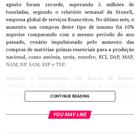
agosto foram recorde, superando 5 milhões de
toneladas, segundo o relatório semanal da StoneX,
empresa global de serviços financeiros. No último mês, o
aumento nas compras deste tipo de insumo foi 10%
superior comparando com o mesmo período do ano
passado, cenário impulsionado pelo aumento das
compras de matérias-primas essenciais para a produção
nacional, como amônia, ureia, enxofre, KCl, DAP, MAP,
NAM, NP, SAM, SSP e TSP.
Segundo o levantamento, em função de fatores
sazonais, as importações brasileiras de fertilizantes
tendem a aumentar entre o final do primeiro semestre e
CONTINUE READING
nos primeiros meses do segundo semestre. “Esse
período concentra a maior parte das aquisições de
YOU MAY LIKE
insumos agrícolas realizadas pelos importadores,
resultando em volumes mais elevados entre junho e
outubro”, diz o analista de Inteligência de Mercado,
Tomás Pernías.