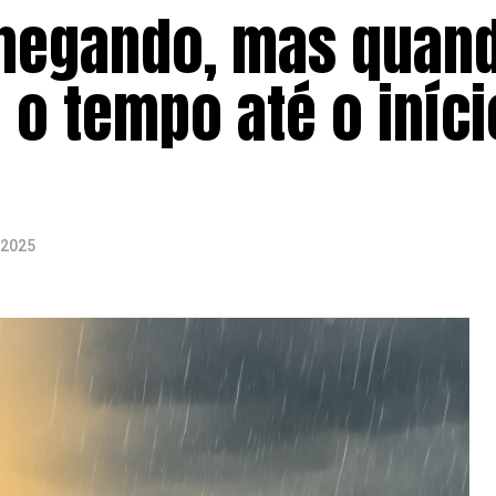
chegando, mas quan
 o tempo até o iníci
 2025