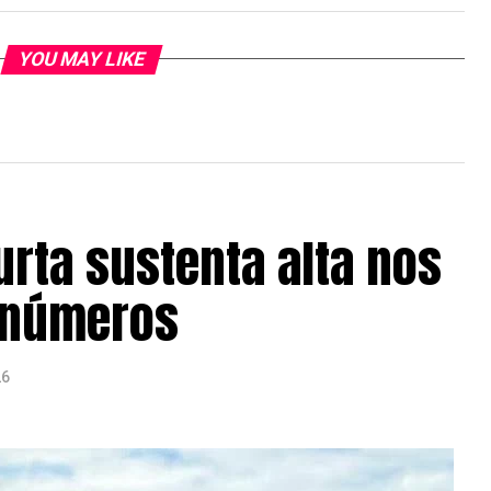
YOU MAY LIKE
urta sustenta alta nos
s números
26