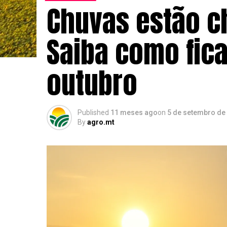
Chuvas estão 
Saiba como fica
outubro
Published
11 meses ago
on
5 de setembro de
By
agro.mt