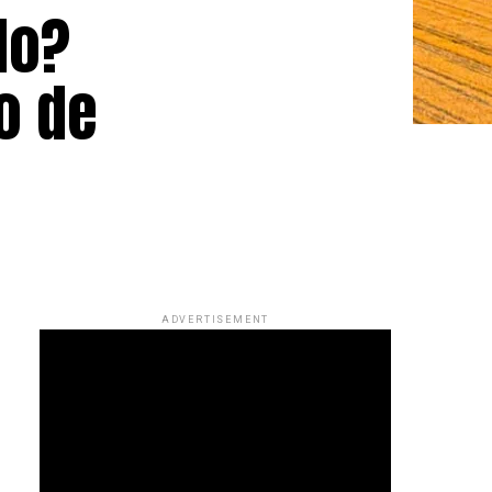
do?
o de
ADVERTISEMENT