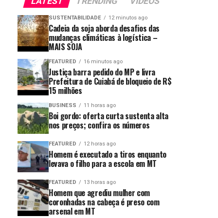
LATEST
TRENDING
VIDEOS
SUSTENTABILIDADE
12 minutos ago
Cadeia da soja aborda desafios das
mudanças climáticas à logística –
MAIS SOJA
FEATURED
16 minutos ago
Justiça barra pedido do MP e livra
Prefeitura de Cuiabá de bloqueio de R$
15 milhões
BUSINESS
11 horas ago
Boi gordo: oferta curta sustenta alta
nos preços; confira os números
FEATURED
12 horas ago
Homem é executado a tiros enquanto
levava o filho para a escola em MT
FEATURED
13 horas ago
Homem que agrediu mulher com
coronhadas na cabeça é preso com
arsenal em MT