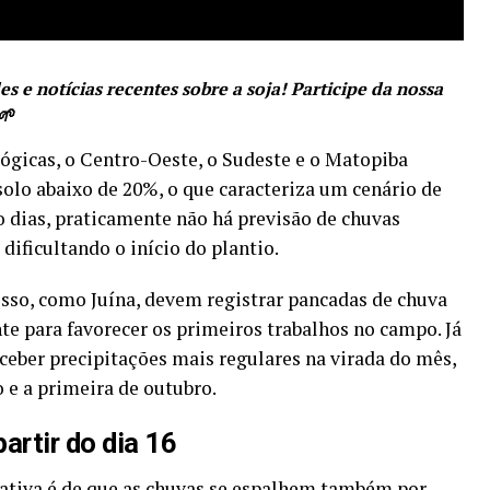
s e notícias recentes sobre a soja! Participe da nossa
🌱
gicas, o Centro-Oeste, o Sudeste e o Matopiba
olo abaixo de 20%, o que caracteriza um cenário de
o dias, praticamente não há previsão de chuvas
 dificultando o início do plantio.
sso, como Juína, devem registrar pancadas de chuva
nte para favorecer os primeiros trabalhos no campo. Já
eceber precipitações mais regulares na virada do mês,
 e a primeira de outubro.
artir do dia 16
ctativa é de que as chuvas se espalhem também por