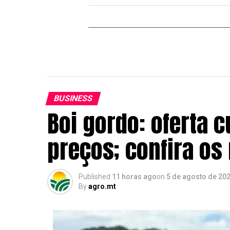
BUSINESS
Boi gordo: oferta c
preços; confira o
Published
11 horas ago
on
5 de agosto de 20
By
agro.mt