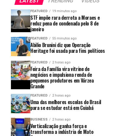
LATEST
TRENDING
VIDEOS
FEATURED
19 minutos ago
STF impõe rara derrota a Moraes e
reduz pena de condenada pelo 8 de
janeiro
FEATURED
55 minutos ago
Abilio Brunini diz que Operação
Heritage foi usada para fins políticos
FEATURED
2 horas ago
Feira da Família vira vitrine de
negócios e impulsiona renda de
pequenos produtores em Várzea
Grande
FEATURED
2 horas ago
Uma das melhores escolas do Brasil
para se estudar está em Cuiabá
BUSINESS
2 horas ago
Verticalização ganha força e
transforma a indústria de Mato