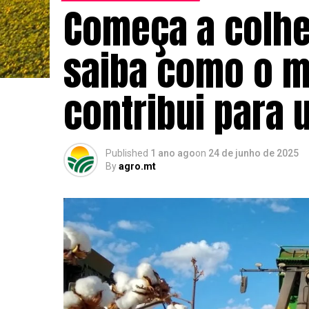
Começa a colhe
saiba como o m
contribui para 
Published
1 ano ago
on
24 de junho de 2025
By
agro.mt