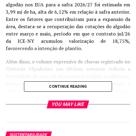
algodão nos EUA para a safra 2026/27 foi estimada em
3,99 mi de ha, alta de 6,12% em relação à safra anterior.
Entre os fatores que contribuíram para a expansão da
área, destaca-se a recuperação das cotações do algodão
entre março e maio, período em que o contrato jul/26
da ICE-NY acumulou valorização de 18,75%,
favorecendo a intenção de plantio.
Além disso, o volume expressivo de chuvas registrado no
Cinturão Algodoeiro nas últimas semanas reduziu a
intensidade da seca em importantes regiões produtoras,
proporcionando condições mais favoráveis para o
CONTINUE READING
estabelecimento da cultura. No entanto, a produção
ainda dependerá da área efetivamente colhida. Caso
YOU MAY LIKE
essas condições permaneçam favoráveis, o aumento da
área plantada poderá resultar em maior oferta de pluma
na safra 2026/27, contribuindo para um viés baixista nas
cotações internacionais do algodão.
SUSTENTABILIDADE