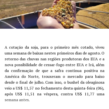
Autor:Crislaine Oliveira (Comunicação Aprosoja/MS) e
que mais explicou a variabilidade da produtividade,
Laura Toledo (Comunicação Sistema Famasul)
seguido de data de semeadura, fósforo, potássio e
presença de camada compactada (Figura 1).
Site: Aprosoja/MS
A cotação da soja, para o primeiro mês cotado, viveu
uma semana de baixas nestes primeiros dias de agosto. O
retorno das chuvas nas regiões produtoras dos EUA e a
nova possibilidade de cessar-fogo entre EUA e Irã, além
da confirmação de que a safra continua positiva na
América do Norte, trouxeram o mercado para baixo
desde o final de julho. Com isso, o bushel da oleaginosa
veio a US$ 11,57 no fechamento desta quinta-feira (06),
após US$ 11,51 na véspera, contra US$ 11,77 uma
Figura 1. Análise de árvore de regressão mostrando os
semana antes.
principais fatores que explicam a variabilidade da