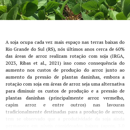
fatores como o câmbio, a demanda física e as condições
logísticas exerceram papel importante na formação das
cotações estaduais, reduzindo o impacto das oscilações
do mercado internacional sobre o produtor”, avalia o
analista de Economia da Aprosoja/MS, Rafael Gimenes.
A soja ocupa cada vez mais espaço nas terras baixas do
Outro ponto de destaque foi o avanço da
Rio Grande do Sul (RS), nós últimos anos cerca de 60%
comercialização da safra. Na soja, as vendas atingiram
das áreas de arroz realizam rotação com soja (IRGA,
73% da produção estimada, crescimento de nove pontos
2023, Ribas et al., 2021) isso como consequência do
percentuais em julho. Embora o percentual permaneça
aumento nos custos de produção do arroz junto ao
ligeiramente abaixo do registrado no ciclo anterior, o
aumento da pressão de plantas daninhas, embora a
ritmo foi impulsionado pela recuperação dos preços ao
rotação com soja em áreas de arroz seja uma alternativa
longo do mês.
para diminuir os custos de produção e a pressão de
plantas daninhas (principalmente arroz vermelho,
No milho, a comercialização chegou a 38,5% da
capim arroz e entre outros) nas lavouras
produção estimada, avanço de oito pontos percentuais
tradicionalmente destinadas para a produção de arroz,
em relação ao mês anterior. Apesar da evolução, o índice
tem se observado que a produtividade da soja ainda
ainda permanece abaixo da safra passada, refletindo
permanece em níveis considerados baixos (aprox. 3.0
uma postura mais cautelosa dos produtores diante das