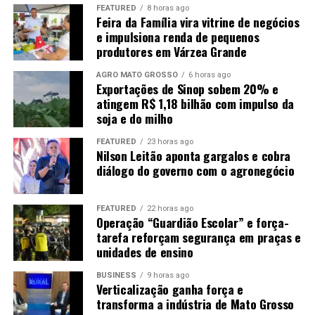
mês de agosto, não se descarta novas baixas em Chicago.
FEATURED
8 horas ago
Feira da Família vira vitrine de negócios
Diante disso, o que favorecerá o mercado será a
e impulsiona renda de pequenos
manutenção das compras chinesas, o que ainda não é
produtores em Várzea Grande
uma certeza, apesar dos sinais positivos dos últimos
dias.
AGRO MATO GROSSO
6 horas ago
Exportações de Sinop sobem 20% e
atingem R$ 1,18 bilhão com impulso da
soja e do milho
FEATURED
23 horas ago
Nilson Leitão aponta gargalos e cobra
diálogo do governo com o agronegócio
Fonte:
Informativo CEEMA UNIJUÍ, do prof. Dr.
Argemiro Luís Brum¹
FEATURED
22 horas ago
Operação “Guardião Escolar” e força-
1
–
Professor Titular do PPGDR da UNIJUÍ, doutor em
tarefa reforçam segurança em praças e
unidades de ensino
Economia Internacional pela EHESS de Paris-França,
coordenador, pesquisador e analista de mercado da
BUSINESS
9 horas ago
CEEMA (FIDENE/UNIJUÍ).
Verticalização ganha força e
transforma a indústria de Mato Grosso