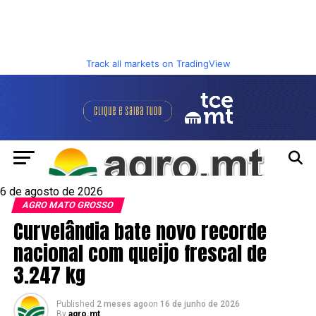
Track all markets on TradingView
6 de agosto de 2026
AGRO MATO GROSSO
Curvelândia bate novo recorde
nacional com queijo frescal de
3.247 kg
Published
2 meses ago
on
16 de junho de 2026
By
agro.mt