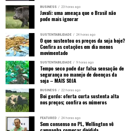
BUSINESS
23 horas ago
Javali: uma ameaça que o Brasil não
pode mais ignorar
SUSTENTABILIDADE
24 horas ago
O que sustentou os preços da soja hoje?
Confira as cotações em dia menos
movimentado
SUSTENTABILIDADE
9 horas ago
Tempo seco pode dar falsa sensação de
segurança no manejo de doenças da
soja – MAIS SOJA
BUSINESS
22 horas ago
Boi gordo: oferta curta sustenta alta
nos preços; confira os números
FEATURED
24 horas ago
Sem consenso no PL, Wellington vê
campanha começar dividida…