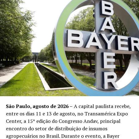
Municípios sob alerta em Mato
lácteo mato-grossense. Além da tradição gastronômica,
Grosso:
o evento contribui para divulgar a atividade leiteira,
valorizar os produtores rurais e destacar o potencial da
agroindústria instalada no interior do estado.
(com
Alto Araguaia
Assessoria/FIEMT)
Alto Taquari
Araputanga
RELATED TOPICS:
Barão de Melgaço
UP NEXT
20º Circuito Aprosoja MT inicia última semana com
Cáceres
abertura na região Leste em Gaúcha do Norte
Conquista D’Oeste
DON'T MISS
Sema cadastra voluntários para resgate de animais
Curvelândia
silvestres MT
Figueirópolis D’Oeste
São Paulo, agosto de 2026 –
A capital paulista recebe,
Glória D’Oeste
entre os dias 11 e 13 de agosto, no Transamérica Expo
Center, a 15ª edição do Congresso Andav, principal
Indiavaí
encontro do setor de distribuição de insumos
Itiquira
agropecuários no Brasil. Durante o evento, a Bayer