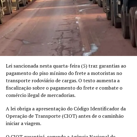
o maior produtor de grãos
do país, podemos
aumentar essa produção.
O que precisamos é
investir na produção para
crescermos, pois temos o
mais importante, que é a
Lei sancionada nesta quarta-feira (5) traz garantias ao
nutrição para os animais.
pagamento do piso mínimo do frete a motoristas no
transporte rodoviário de cargas. O texto aumenta a
Precisamos de políticas
fiscalização sobre o pagamento do frete e combate o
de Estado”, defendeu o
comércio ilegal de mercadorias.
representante do setor.
A lei obriga a apresentação do Código Identificador da
Operação de Transporte (CIOT) antes de o caminhão
Já o presidente do Sistema Fiemt, Silvio Rangel,
iniciar a viagem.
destacou que o setor conta com 86 indústrias e gera
O CIOT garantirá, segundo a Agência Nacional de
mais de 1,5 mil empregos formais no estado, conforme