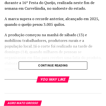
durante a 16ª Festa do Queijo, realizada neste fim de
semana em Curvelândia, no sudoeste do estado.
A marca supera o recorde anterior, alcançado em 2025,
quando o queijo pesou 3.005 quilos.
A produção começou na manhã de sábado (13) e
mobilizou trabalhadores, produtores rurais e a
população local. Já o corte foi realizado na tarde de
domingo (14), quando milhares de pessoas se
organizaram em filas para receber uma fatia do produto,
elaborado sob rigorosos padrões de qualidade e
CONTINUE READING
segurança alimentar.
A produção ocorreu nas instalações do Laticínios
YOU MAY LIKE
Rovigo, empresa instalada em Curvelândia que gera
emprego para cerca de 60 famílias e industrializa leite
proveniente de 11 municípios da região. O processo
envolveu planejamento logístico, acompanhamento
AGRO MATO GROSSO