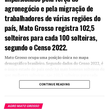
acabar com multas de trânsito atrasadas
agronegócio e pela migração de
trabalhadores de várias regiões do
país, Mato Grosso registra 102,5
solteiros para cada 100 solteiras,
segundo o Censo 2022.
Mato Grosso ocupa uma posição única no mapa
demográfico brasileiro. Segundo dados do Censo 2022, é
o único estado do país onde há mais homens solteiros do
que mulheres solteiras: são 102,5 solteiros para cada
100 solteiras.
CONTINUE READING
A explicação passa pela forte expansão do agronegócio.
O estado atrai trabalhadores de diferentes partes do
Brasil para atuar nas lavouras de soja, milho e algodão,
AGRO MATO GROSSO