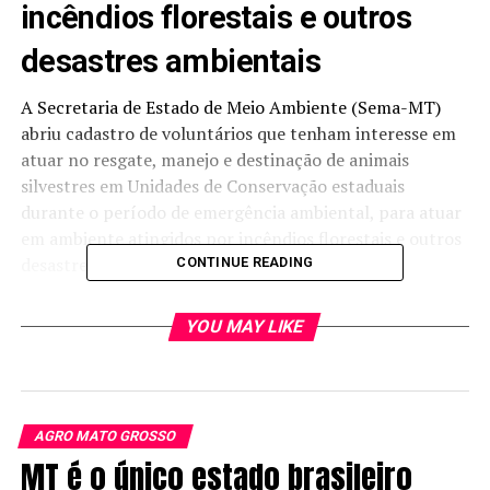
incêndios florestais e outros
desastres ambientais
A Secretaria de Estado de Meio Ambiente (Sema-MT)
abriu cadastro de voluntários que tenham interesse em
atuar no resgate, manejo e destinação de animais
silvestres em Unidades de Conservação estaduais
durante o período de emergência ambiental, para atuar
em ambiente atingidos por incêndios florestais e outros
desastres ambientais.
CONTINUE READING
Após o credenciamento, a Coordenadoria de Fauna e
YOU MAY LIKE
Recursos Pesqueiros da Sema fará a seleção e
convocação para formação das equipes
multidisciplinares. De acordo com a Instrução
Normativa publicada no Diário Oficial do Estado, podem
AGRO MATO GROSSO
se cadastrar pessoas físicas com idade igual ou superior
MT é o único estado brasileiro
a 18 anos e jurídicas. O formulário pode ser