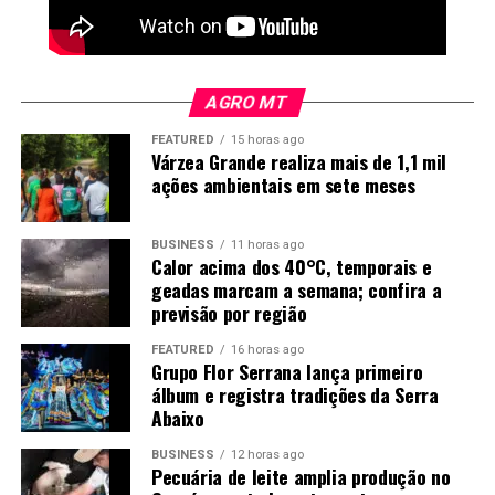
Implantação do VLT
Cerca de 2,5 mil árvores foram retiradas ao longo do
trajeto previsto para a implantação do Veículo Leve
AGRO MT
sobre Trilhos (VLT), em Cuiabá e Várzea Grande. As
obras do modal foram interrompidas e, posteriormente,
FEATURED
15 horas ago
Várzea Grande realiza mais de 1,1 mil
substituídas pelo projeto do Ônibus de Trânsito Rápido
ações ambientais em sete meses
(BRT).
Em nota, o Consórcio Integra BRT informou que atua
BUSINESS
11 horas ago
apenas como executor da obra e afirmou que
Calor acima dos 40°C, temporais e
geadas marcam a semana; confira a
informações sobre o cronograma, as medidas de
previsão por região
compensação ambiental e outros detalhes do
empreendimento devem ser prestadas pela Secretaria
FEATURED
16 horas ago
de Estado de Infraestrutura e Logística (Sinfra-MT),
Grupo Flor Serrana lança primeiro
álbum e registra tradições da Serra
responsável pelo contrato.
Abaixo
Já a Secretaria de Estado de Meio Ambiente (Sema-MT)
BUSINESS
12 horas ago
informou que o licenciamento ambiental autorizou a
Pecuária de leite amplia produção no