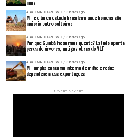
das áreas verdes da sua
mais
contramão da realidade nacional. A população brasileira
abastecer outros estados e ainda garantir volumes
tem mais mulheres do que homens, resultado de uma
relevantes para o mercado internacional.
zona urbana,
AGRO MATO GROSSO
8 horas ago
MT é o único estado brasileiro onde homens são
mortalidade masculina mais elevada ao longo da vida,
principalmente em
maioria entre solteiros
Fonte: MidiaJur
segundo especialistas ouvidos pelo programa.
decorrência de novos
AGRO MATO GROSSO
8 horas ago
Por que Cuiabá ficou mais quente? Estudo aponta
loteamentos e obras de
perda de árvores, antigas obras do VLT
infraestrutura”, disse.
AGRO MATO GROSSO
8 horas ago
MT amplia consumo interno de milho e reduz
dependência das exportações
🌳 Exemplos da perda de vegetação
ADVERTISEMENT
Ao analisar imagens de satélite e a expansão urbana, os
pesquisadores identificaram diferentes situações que
O novo retrato dos solteiros no Brasil — Foto: Reprodução/TV Globo
contribuíram para a redução da cobertura vegetal em
Cuiabá.