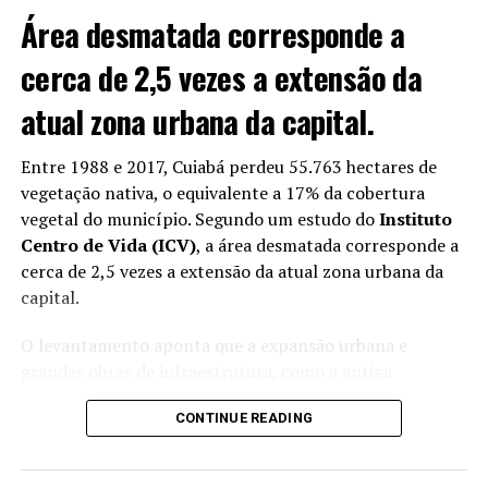
não”, contou.
Área desmatada corresponde a
cerca de 2,5 vezes a extensão da
atual zona urbana da capital.
Entre 1988 e 2017, Cuiabá perdeu 55.763 hectares de
vegetação nativa,
o equivalente a 17% da cobertura
vegetal do município
. Segundo um estudo do
Instituto
Centro de Vida (ICV)
, a área desmatada corresponde a
cerca de
2,5 vezes a extensão da atual zona urbana da
capital.
O levantamento aponta que a expansão urbana e
grandes obras de infraestrutura, como a antiga
Mato Grosso é o único estado do Brasil onde homens solteiros são
tentativa de implantação do
Veículo Leve sobre
maioria, aponta IBGE — Foto: Reprodução/TV Globo
CONTINUE READING
Trilhos (VLT)
,
estão entre os principais fatores que
contribuíram para a redução das áreas verdes
.
Casamento ficou para depois