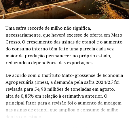
agro, o trabalho”, disse.
do dia e o devolvem para a atmosfera, aumentando a
temperatura do ambiente. Segundo ela, o problema é
“Minha meta é ter um
agravado pelo aumento da circulação de veículos,
casamento a partir dos 30
favorecendo a formação das chamadas ilhas de calor.
Uma safra recorde de milho não significa,
anos.”
necessariamente, que haverá excesso de oferta em Mato
“Esses materiais
Grosso. O crescimento das usinas de etanol e o aumento
absorvem muito calor,
do consumo interno têm feito uma parcela cada vez
maior da produção permanecer no próprio estado,
armazenam essa energia
reduzindo a dependência das exportações.
e a devolvem para a
atmosfera, aquecendo o
De acordo com o Instituto Mato-grossense de Economia
Agropecuária (Imea), a demanda pela safra 2024/25 foi
ambiente ao redor […]
revisada para 54,98 milhões de toneladas em agosto,
Essa substituição da
alta de 0,85% em relação à estimativa anterior. O
principal fator para a revisão foi o aumento da moagem
cobertura vegetal por
nas usinas de etanol, que ampliou o consumo de milho
pavimentos impermeáveis
dentro do estado.
Mato Grosso é o único estado do Brasil onde homens solteiros são
intensifica a ilha de calor.
maioria, aponta IBGE — Foto: Reprodução/TV Globo