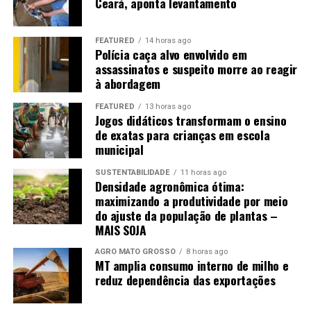
retirada de árvores apenas nas áreas necessárias para a
Ceará, aponta levantamento
execução das obras. Segundo a pasta, a compensação
ambiental prevê a reposição florestal das espécies
FEATURED
14 horas ago
suprimidas, com replantio previsto para ocorrer
Polícia caça alvo envolvido em
assassinatos e suspeito morre ao reagir
durante a implantação do parque linear, entre o 10º e o
à abordagem
20º mês do cronograma da obra.
FEATURED
13 horas ago
O Horto Florestal de Cuiabá informou que não há
Jogos didáticos transformam o ensino
registros de recebimento de árvores doadas pelo
de exatas para crianças em escola
municipal
Consórcio VLT após a retirada da vegetação, em 2014.
De acordo com a instituição, a remoção, a destinação e o
SUSTENTABILIDADE
11 horas ago
eventual replantio das árvores eram de responsabilidade
Densidade agronômica ótima:
do consórcio, conforme estabelecido no processo de
maximizando a produtividade por meio
do ajuste da população de plantas –
licenciamento ambiental.l replantio da vegetação eram
MAIS SOJA
de responsabilidade do consórcio, conforme previsto no
licenciamento ambiental.
AGRO MATO GROSSO
8 horas ago
MT amplia consumo interno de milho e
reduz dependência das exportações
Avenida Professora Edna Affi (Avenida das
Torres)