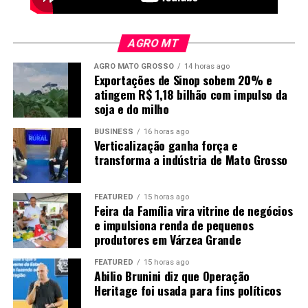
Nos subprodutos, a posição dezembro do farelo fechou
com baixa de US$ 3,20 ou 1,01% a US$ 313,40 por
tonelada. No óleo, os contratos com vencimento em
AGRO MT
dezembro fecharam a 67,88 centavos de dólar, com
AGRO MATO GROSSO
14 horas ago
ganho de 0,51 centavo ou 0,75%.
Exportações de Sinop sobem 20% e
atingem R$ 1,18 bilhão com impulso da
O post
Soja: veja como ficaram as cotações no
soja e do milho
fechamento de hoje
apareceu primeiro em
Canal Rural
.
Foto: Mayke Toscano/Secom-MT
BUSINESS
16 horas ago
Verticalização ganha força e
Logística pesa na competitividade
transforma a indústria de Mato Grosso
Quanto maior a produção industrial, maior também é a
FEATURED
15 horas ago
necessidade de encontrar mercados fora do estado. No
Feira da Família vira vitrine de negócios
e impulsiona renda de pequenos
caso do etanol, a previsão é produzir 8,4 bilhões de
produtores em Várzea Grande
litros neste ano, mas apenas 1,1 bilhão deve ser
consumido em Mato Grosso. Os outros 7,3 bilhões
FEATURED
15 horas ago
precisam ser transportados para outros mercados.
Abilio Brunini diz que Operação
Heritage foi usada para fins políticos
“Então nós temos um desafio aí para levar