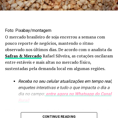
Foto: Maruan Bello/Canal Rural Mato Grosso
Agroindústria amplia
Foto: Pixabay/montagem
processamento
O mercado brasileiro de soja encerrou a semana com
pouco reporte de negócios, mantendo o ritmo
Os biocombustíveis estão entre os segmentos que mais
observado nos últimos dias. De acordo com o analista da
avançaram nesse processo. Em nove anos, a produção de
Safras & Mercado
Rafael Silveira, as cotações oscilaram
etanol passou de 1,6 bilhão para uma previsão de
8,4
entre estáveis e mais altas no mercado físico,
bilhões de litros
. A arrecadação de ICMS do setor
sustentadas pela demanda local em algumas regiões.
também aumentou, de R$ 300 milhões para mais de R$ 4
bilhões.
Receba no seu celular atualizações em tempo real,
enquetes interativas e tudo o que impacta o dia a
O crescimento das usinas trouxe novos produtos para
dia no campo:
entre agora no Whatsapp do Canal
dentro da cadeia, como óleo de milho e DDG, utilizado
Rural!
na alimentação animal. O efeito se estendeu à pecuária,
com maior utilização de ração e expansão dos
Silveira destaca que o
basis
favoreceu a alta das cotações
confinamentos.
em algumas praças, como Minas Gerais, movimento
CONTINUE READING