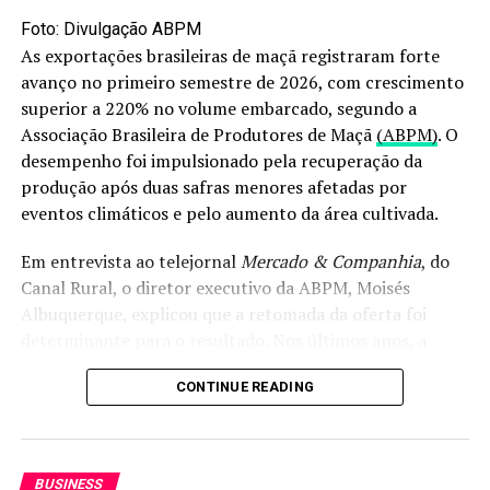
relaciona ao planejamento hídrico das propriedades e ao
Foto: Divulgação ABPM
acesso a instrumentos públicos de apoio ao
As exportações brasileiras de maçã registraram forte
investimento, especialmente em regiões sujeitas à
avanço no primeiro semestre de 2026, com crescimento
variabilidade de chuva e à necessidade de maior
superior a 220% no volume embarcado, segundo a
estabilidade produtiva.
Associação Brasileira de Produtores de Maçã
(ABPM)
. O
desempenho foi impulsionado pela recuperação da
A programação indica foco técnico em solo, infiltração,
produção após duas safras menores afetadas por
dimensionamento e implantação de sistemas, além de
eventos climáticos e pelo aumento da área cultivada.
orientação sobre apoio financeiro ao produtor. Sem
dados adicionais sobre inscrições ou público-alvo, a
Em entrevista ao telejornal
Mercado & Companhia
, do
recomendação é que os interessados consultem os
Canal Rural, o diretor executivo da ABPM, Moisés
canais oficiais da organização para confirmar
Albuquerque, explicou que a retomada da oferta foi
participação e obter detalhes operacionais.
determinante para o resultado. Nos últimos anos, a
cadeia enfrentou perdas provocadas por chuvas
Fonte:
agricultura.rs.gov.br
CONTINUE READING
intensas, especialmente no segundo semestre de 2023 e
em maio de 2024.
O post
Seminário de Irrigação em Três de Maio detalha
edital do Irriga+ RS
apareceu primeiro em
Canal Rural
.
Veja em primeira mão tudo sobre agricultura,
BUSINESS