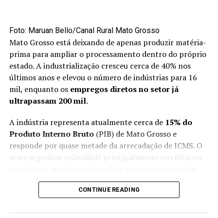
no mínimo, dobrado esse volume”, disse.
Mercado externo concentra
Foto: Maruan Bello/Canal Rural Mato Grosso
Mato Grosso está deixando de apenas produzir matéria-
oportunidades no primeiro semestre
prima para ampliar o processamento dentro do próprio
estado. A industrialização cresceu cerca de 40% nos
Apesar do avanço das exportações, a maior parte da
últimos anos e elevou o número de indústrias para 16
produção brasileira de maçãs ainda permanece no
mil, enquanto os
empregos diretos no setor já
mercado interno. Cerca de 90% da fruta produzida no
ultrapassam 200 mil
.
país é destinada ao consumidor brasileiro.
A indústria representa atualmente cerca de
15% do
O primeiro semestre é considerado uma janela
Produto Interno Bruto
(PIB) de Mato Grosso e
estratégica para as vendas externas porque coincide
responde por quase metade da arrecadação de ICMS. O
com o período de entressafra do hemisfério norte,
avanço ganhou velocidade principalmente nos últimos
responsável por aproximadamente 90% da produção
cinco anos, quando o número de empresas passou de
mundial de maçãs.
pouco mais de 11 mil para o patamar atual.
CONTINUE READING
“No segundo semestre, a gente foca basicamente no
A expectativa é de que o setor cresça entre 5% e 6% em
mercado interno, cuidando da nossa casa, do nosso
2026. A expansão ocorre em diferentes regiões e começa