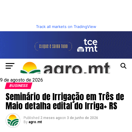
Track all markets on TradingView
9 de agosto de 2026
BUSINESS
Seminário de Irrigação em Três de
Maio detalha edital do Irriga+ RS
Published
2 meses ago
on
3 de junho de 2026
By
agro.mt