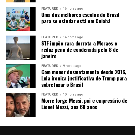
biocombustíveis”
, afirma Rangel. Entre as alternativas
FEATURED
16 horas ago
está a implantação de um
etanolduto
para conectar
Uma das melhores escolas do Brasil
Mato Grosso aos grandes centros consumidores, como
para se estudar está em Cuiabá
São Paulo e Rio de Janeiro.
“Nós precisamos sonhar com
um etanolduto. Nós já estamos fazendo um projeto, tem
FEATURED
14 horas ago
alguns trabalhos nesse sentido”
.
STF impõe rara derrota a Moraes e
reduz pena de condenada pelo 8 de
A expansão ferroviária, a duplicação da BR-163 e a
janeiro
Ferrogrão também são consideradas estratégicas para
FEATURED
9 horas ago
reduzir o custo de transporte. A ligação com o Arco
Com menor desmatamento desde 2016,
Norte pode ampliar ainda o acesso aos mercados
Lula ironiza justificativa de Trump para
internacionais, principalmente na Ásia e na Europa.
sobretaxar o Brasil
FEATURED
10 horas ago
Morre Jorge Messi, pai e empresário de
Lionel Messi, aos 68 anos