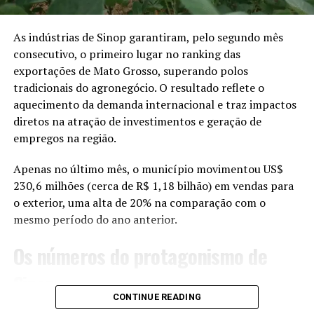
ganhou peso, realizou
exames e tratamentos.
As indústrias de Sinop garantiram, pelo segundo mês
consecutivo, o primeiro lugar no ranking das
Ele ganhou mais de 15kg
exportações de Mato Grosso, superando polos
até estar apto para a
tradicionais do agronegócio. O resultado reflete o
aquecimento da demanda internacional e traz impactos
soltura”, afirmou Marcos.
diretos na atração de investimentos e geração de
empregos na região.
Após o resgate, o animal foi encaminhado para a
Apenas no último mês, o município movimentou US$
Secretaria de Estado de Meio Ambiente de Mato Grosso
230,6 milhões (cerca de R$ 1,18 bilhão) em vendas para
(Sema-MT), em Cuiabá, onde recebeu os primeiros
o exterior, uma alta de 20% na comparação com o
cuidados e passou por exames. Depois, foi levado ao
mesmo período do ano anterior.
Centro de Reabilitação de Animais Silvestres (CRAS), em
Campo Grande (MS), onde continuou o tratamento e a
Os números do protagonismo de
recuperação.
Sinop
A volta à natureza só foi autorizada depois que Guaraná
CONTINUE READING
passou por uma série de exames e foi considerado apto
Sinop respondeu por 8% de todas as exportações de