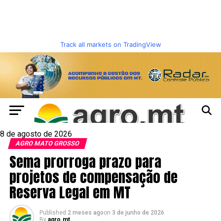
Track all markets on TradingView
8 de agosto de 2026
AGRO MATO GROSSO
Sema prorroga prazo para
projetos de compensação de
Reserva Legal em MT
Published
2 meses ago
on
3 de junho de 2026
By
agro.mt