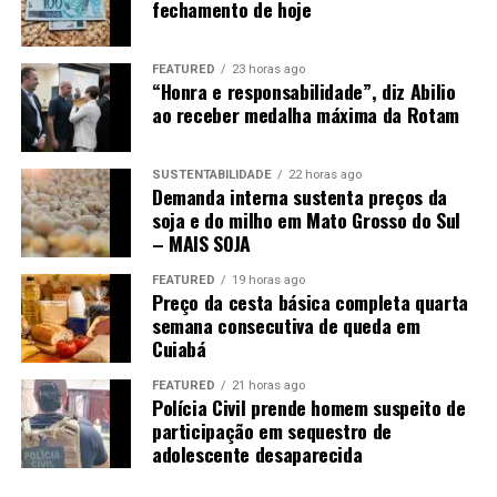
fechamento de hoje
apresenta uma dieta bastante variada. De acordo com o
Instituto Onçafari, é uma das espécies mais generalistas
entre os felinos e consegue se adaptar à disponibilidade
FEATURED
23 horas ago
“Honra e responsabilidade”, diz Abilio
de alimento. Quando não encontra presas maiores, pode
ao receber medalha máxima da Rotam
se alimentar de animais como lagartos, aves e até
insetos.
SUSTENTABILIDADE
22 horas ago
Demanda interna sustenta preços da
A forma de caça também apresenta diferenças em
soja e do milho em Mato Grosso do Sul
relação à onça-pintada. A onça-parda geralmente mata
– MAIS SOJA
suas presas por meio de uma mordida no pescoço,
provocando asfixia. Depois, costuma começar a se
FEATURED
19 horas ago
Preço da cesta básica completa quarta
alimentar pela região das costelas, do abdômen e das
semana consecutiva de queda em
vísceras.
Cuiabá
Quando não consome toda a presa, o animal pode
FEATURED
21 horas ago
esconder a carcaça utilizando folhas, terra e galhos.
Polícia Civil prende homem suspeito de
participação em sequestro de
Dessa forma, consegue retornar ao local
adolescente desaparecida
posteriormente para continuar a alimentação.