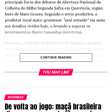
principais focos dos debates da Abertura Nacional da
Colheita do Milho Segunda Safra em Querência, região
leste de Mato Grosso. Segundo o setor produtivo, o
produtor rural mato-grossense
“está retraído”
em meio
aos desafios vividos hoje, o levando a segurar os
investimentos diante tamanhas incertezas.
O evento, realizado na Estância VN, integra o projeto
Mais Milho, desenvolvido pelo Canal Rural Mato Grosso,
afiliado do Canal Rural, em parceria com a Associação
CONTINUE READING
Brasileira dos Produtores de Milho e Sorgo (Abramilho)
e a Associação dos Produtores de Soja e Milho de Mato
YOU MAY LIKE
Grosso (Aprosoja Mato Grosso).
A programação da Abertura da Nacional da Colheita do
Milho Segunda Safra ocorreu ao pôr do sol, feito inédito
nos 10 anos do projeto Mais Milho. O encontro contou
BUSINESS
com dois painéis técnicos voltados aos desafios
De volta ao jogo: maçã brasileira
enfrentados pelos produtores e às oportunidades que