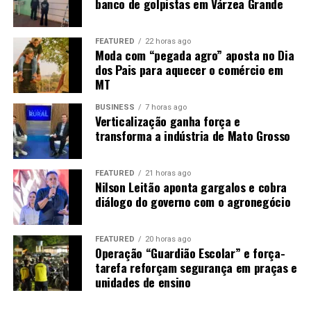
banco de golpistas em Várzea Grande
“Então nós temos um desafio aí para levar
biocombustíveis”
, afirma Rangel. Entre as alternativas
FEATURED
22 horas ago
está a implantação de um
etanolduto
para conectar
Moda com “pegada agro” aposta no Dia
Mato Grosso aos grandes centros consumidores, como
dos Pais para aquecer o comércio em
MT
São Paulo e Rio de Janeiro.
“Nós precisamos sonhar com
um etanolduto. Nós já estamos fazendo um projeto, tem
BUSINESS
7 horas ago
alguns trabalhos nesse sentido”
.
Verticalização ganha força e
transforma a indústria de Mato Grosso
A expansão ferroviária, a duplicação da BR-163 e a
Ferrogrão também são consideradas estratégicas para
FEATURED
21 horas ago
reduzir o custo de transporte. A ligação com o Arco
Nilson Leitão aponta gargalos e cobra
Norte pode ampliar ainda o acesso aos mercados
diálogo do governo com o agronegócio
internacionais, principalmente na Ásia e na Europa.
FEATURED
20 horas ago
Operação “Guardião Escolar” e força-
tarefa reforçam segurança em praças e
unidades de ensino