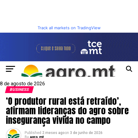
Track all markets on TradingView
8 de agosto de 2026
BUSINESS
‘O produtor rural está retraído’,
afirmam lideranças do agro sobre
insegurança vivida no campo
Published
2 meses ago
on
3 de junho de 2026
By
agro.mt