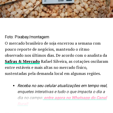
Mais Milho no YouTube
Clique aqui, entre em nosso canal no WhatsApp
Foto: Maruan Bello/Canal Rural Mato Grosso
do Canal Rural Mato Grosso e receba notícias em tempo
Agroindústria amplia
real.
Foto: Pixabay/montagem
processamento
O post ‘O produtor rural está retraído’, afirmam
O mercado brasileiro de soja encerrou a semana com
lideranças do agro sobre insegurança vivida no campo
pouco reporte de negócios, mantendo o ritmo
Os biocombustíveis estão entre os segmentos que mais
apareceu primeiro em Canal Rural Mato Grosso.
observado nos últimos dias. De acordo com o analista da
avançaram nesse processo. Em nove anos, a produção de
Safras & Mercado
Rafael Silveira, as cotações oscilaram
etanol passou de 1,6 bilhão para uma previsão de
8,4
entre estáveis e mais altas no mercado físico,
RELATED TOPICS:
bilhões de litros
. A arrecadação de ICMS do setor
sustentadas pela demanda local em algumas regiões.
UP NEXT
também aumentou, de R$ 300 milhões para mais de R$ 4
Corteva e Aprosoja lançam cartilha para controle de
bilhões.
pragas quarentenárias na soja
Receba no seu celular atualizações em tempo real,
enquetes interativas e tudo o que impacta o dia a
O crescimento das usinas trouxe novos produtos para
DON'T MISS
dia no campo:
entre agora no Whatsapp do Canal
Terra Indígena Marãiwatsédé recebe mini colheitadeira
dentro da cadeia, como óleo de milho e DDG, utilizado
para safra de arroz em Mato Grosso
Rural!
na alimentação animal. O efeito se estendeu à pecuária,
com maior utilização de ração e expansão dos