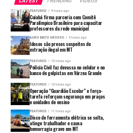
LATEST
TRENDING
VIDEOS
FEATURED
9 horas ago
Cuiabá firma parceria com Comitê
Paralímpico Brasileiro para capacitar
professores da rede municipal
AGRO MATO GROSSO
9 horas ago
Idosos são presos suspeitos de
extração ilegal em MT
FEATURED
10 horas ago
Polícia Civil faz devassa no celular e no
banco de golpistas em Várzea Grande
FEATURED
10 horas ago
Operação “Guardião Escolar” e força-
tarefa reforçam segurança em praças
e unidades de ensino
FEATURED
11 horas ago
Disco de ferramenta elétrica se solta,
atinge trabalhador e causa
hemorragia grave em MT