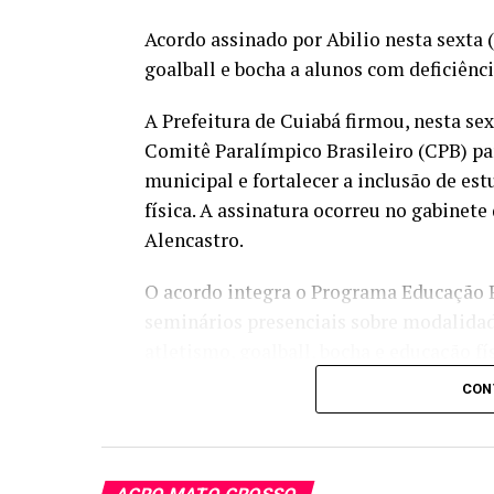
Acordo assinado por Abilio nesta sexta (
goalball e bocha a alunos com deficiênc
A Prefeitura de Cuiabá firmou, nesta se
Comitê Paralímpico Brasileiro (CPB) pa
municipal e fortalecer a inclusão de es
física. A assinatura ocorreu no gabinete 
Alencastro.
O acordo integra o Programa Educação P
seminários presenciais sobre modalidade
atletismo, goalball, bocha e educação f
Down e autismo. A parceria terá vigênci
CON
Assinaram o documento o prefeito Abil
Paralímpica do CPB, David Farias Costa
Alves Teixeira; o secretário municipal d