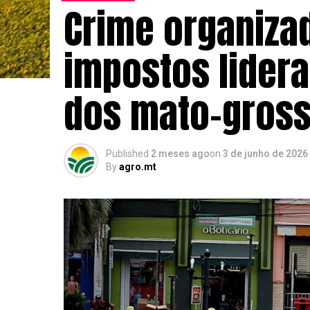
Crime organizad
impostos lider
dos mato-gros
Published
2 meses ago
on
3 de junho de 2026
By
agro.mt