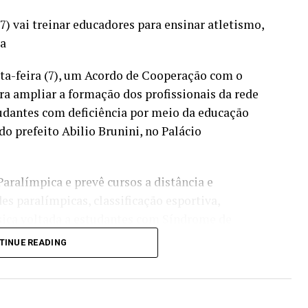
7) vai treinar educadores para ensinar atletismo,
ia
xta-feira (7), um Acordo de Cooperação com o
ra ampliar a formação dos profissionais da rede
tudantes com deficiência por meio da educação
do prefeito Abilio Brunini, no Palácio
aralímpica e prevê cursos a distância e
s paralímpicas, classificação esportiva,
ísica voltada a estudantes com Síndrome de
a até 31 de dezembro de 2028.
TINUE READING
io Brunini; o coordenador do Programa Educação
; o secretário municipal de Educação, Reginaldo
e Esporte e Lazer, Mateus Silva Alves; e o