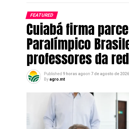
FEATURED
Cuiabá firma parc
Paralímpico Brasil
professores da re
Published
9 horas ago
on
7 de agosto de 202
By
agro.mt