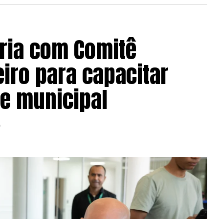
eria com Comitê
eiro para capacitar
de municipal
6