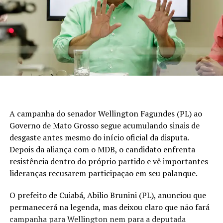
Judiciário e cumpridos nesta terça-feira.
As armas, munições e demais materiais apreendidos
foram encaminhados para perícia.
O preso foi conduzido à unidade policial para lavratura
do flagrante e permanece à disposição da Justiça.
Com Assessoria
A campanha do senador Wellington Fagundes (PL) ao
Governo de Mato Grosso segue acumulando sinais de
desgaste antes mesmo do início oficial da disputa.
Depois da aliança com o MDB, o candidato enfrenta
resistência dentro do próprio partido e vê importantes
lideranças recusarem participação em seu palanque.
O prefeito de Cuiabá, Abilio Brunini (PL), anunciou que
permanecerá na legenda, mas deixou claro que não fará
campanha para Wellington nem para a deputada