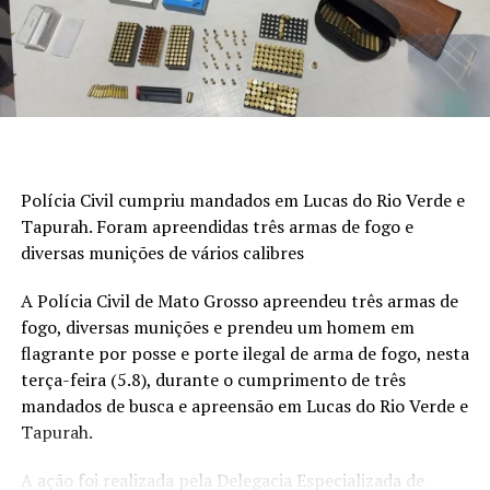
informações, Ademir morava a poucas quadras de onde
foi executado.
A motivação do homicídio ainda é desconhecida. Até o
momento, ninguém foi preso e o caso é investigado pela
Polícia Civil.
Polícia Civil cumpriu mandados em Lucas do Rio Verde e
Tapurah. Foram apreendidas três armas de fogo e
diversas munições de vários calibres
A Polícia Civil de Mato Grosso apreendeu três armas de
fogo, diversas munições e prendeu um homem em
flagrante por posse e porte ilegal de arma de fogo, nesta
terça-feira (5.8), durante o cumprimento de três
mandados de busca e apreensão em Lucas do Rio Verde e
Tapurah.
A ação foi realizada pela Delegacia Especializada de