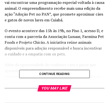
vai encontrar uma programação especial voltada à causa
animal. O empreendimento recebe mais uma edição da
ação “Adoção Pet no PAN”, que promete aproximar cães
e gatos de novos lares em Cuiabá.
O evento acontece das 15h às 19h, no Piso 1, acesso D, e
conta com a parceria da Associação Lunaar, Farmina Pet
Foods e Projeto Chicão. A iniciativa reúne animais
disponíveis para adoção responsável e busca incentivar
o cuidado e a empatia com os pets.
Além da oportunidade de conhecer cães e gatos que
aguardam uma família, a ação também pretende
CONTINUE READING
conscientizar o público sobre a importância da adoção
responsável. Segundo a Associação Lunaar, eventos
realizados em locais de grande circulação ajudam a dar
YOU MAY LIKE
mais visibilidade à causa animal e ampliam as chances de
adoção.