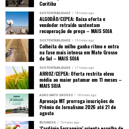
Curitiba
SUSTENTABILIDADE
18 horas ago
ALGODÃO/CEPEA: Baixa oferta e
vendedor retraído sustentam
recuperação de preço – MAIS SOJA
SUSTENTABILIDADE
19 horas ago
Colheita do milho ganha ritmo e entra
na fase mais intensa em Mato Grosso
do Sul – MAIS SOJA
SUSTENTABILIDADE
17 horas ago
ARROZ/CEPEA: Oferta restrita eleva
média ao maior patamar em 11 meses –
MAIS SOJA
AGRO MATO GROSSO
18 horas ago
Aprosoja MT prorroga inscrições do
Prêmio de Jornalismo 2026 até 21 de
agosto
BUSINESS
15 horas ago
‘Cardápio Forrageiro’ orienta escolha de