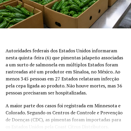
primeiro em
Canal Rural
.
pecuária, economia e
previsão do tempo
:
siga o
Canal Rural no Google News!
RELATED TOPICS:
Preços da arroba do boi gordo
UP NEXT
Rápida evolução dos bioinsumos pressiona governo por
São Paulo:
R$ 352,17 por arroba, na modalidade a
célere regulamentação, diz Abinbio
prazo
Autoridades federais dos Estados Unidos informaram
DON'T MISS
Milho; A força de uma cultura que move Lucas do Rio
nesta quinta-feira (6) que pimentas jalapeño associadas
Goiás:
R$ 333,93 por arroba
Verde MT
a um surto de salmonela em múltiplos Estados foram
Minas Gerais:
R$ 335,29 por arroba
rastreadas até um produtor em Sinaloa, no México. Ao
Mato Grosso do Sul:
R$ 341,82 por arroba
menos 345 pessoas em 27 Estados relataram infecção
pela cepa ligada ao produto. Não houve mortes, mas 36
Mato Grosso:
R$ 332,42 por arroba
pessoas precisaram ser hospitalizadas.
Atacado
A maior parte dos casos foi registrada em Minnesota e
Colorado. Segundo os Centros de Controle e Prevenção
No atacado, o quarto dianteiro foi precificado em R$
de Doenças (CDC), as pimentas foram importadas para
21,50 por quilo, com alta de R$ 0,50. A ponta de agulha
os Estados Unidos pela Coast Citrus Distributors.
permaneceu cotada em R$ 20,00 por quilo, enquanto o