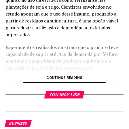
quanto ao uso da estruvita como fertlizante nas
plantações de soja e trigo. Cientistas envolvidos no
estudo apontam que o uso desse insumo, produzido a
partir de resíduos da suinocultura, é uma opção viável
para reduzir a utilização e dependência fosfatados
importados.
Experimentos realizados mostram que o produto teve
capacidade de suprir até 50% da demanda por fósforo,
mantendo a quantidade de produção equivalente a
realizada com o fertilizante convencional.
CONTINUE READING
Pesquisador da Embrapa, Caio de Teves Inácio, ressalta
que a idéia não é apenas substituir fertilizantes.
“Estamos criando uma nova rota tecnológica para o
YOU MAY LIKE
campo brasileiro, alinhada à sustentabilidade, à
autonomia e à inovação”, afirma o coordenador do
estudo.
BUSINESS
A estruvita, material usado no novo tipo de fertilização,