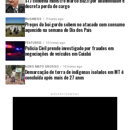
STJ condena ministro Marco Buzzi por unanimidade e
jalapeño do México
apareceu primeiro em
Canal Rural
.
decreta perda de cargo
BUSINESS
9 horas ago
Preços do boi gordo sobem no atacado com consumo
aquecido na semana do Dia dos Pais
FEATURED
10 horas ago
Polícia Civil prende investigado por fraudes em
negociações de veículos em Cuiabá
AGRO MATO GROSSO
10 horas ago
Demarcação de terra de indígenas isolados em MT é
concluída após mais de 27 anos
ADVERTISEMENT