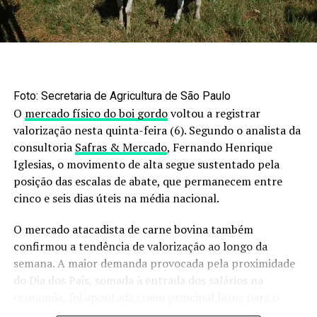
aos produtores, que a partir dos resíduos, passariam a
gerar um insumo comercializável dos resíduos.
Projeções da Embrapa indicam que o uso dessa
tecnologia em propriedades com mais de 5 mil suínos
pode gerar cerca de 340 mil toneladas de estruvita por
ano no país.
Foto: Secretaria de Agricultura de São Paulo
O
mercado físico do boi gordo
voltou a registrar
Cenário da estruvita no Brasil
valorização nesta quinta-feira (6). Segundo o analista da
consultoria
Safras & Mercado
, Fernando Henrique
ainda é pouco conhecido
Iglesias, o movimento de alta segue sustentado pela
posição das escalas de abate, que permanecem entre
A produção de estruvita vinda através da recuperação de
cinco e seis dias úteis na média nacional.
nutrientes efluentes é vista como uma tecnologia
sustentável na economia circular. A abordagem não só
O mercado atacadista de carne bovina também
evita a poluição por excesso de nutrientes em cursos
confirmou a tendência de valorização ao longo da
d’água, como também gera o fertilizante.
semana. A maior demanda provocada pela proximidade
do Dia dos Pais, somada à entrada dos salários na
Falando do cenário global, o interesse pela estruvita
economia, foi apontada como principal fator para o
cresceu exponencialmente na última década. Mais de 80
avanço dos preços.