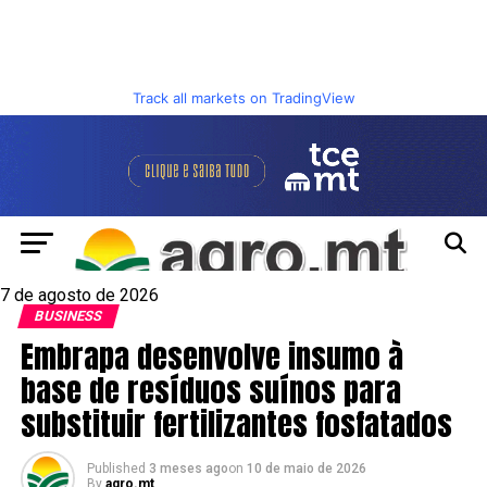
Track all markets on TradingView
7 de agosto de 2026
BUSINESS
Embrapa desenvolve insumo à
base de resíduos suínos para
substituir fertilizantes fosfatados
Published
3 meses ago
on
10 de maio de 2026
By
agro.mt