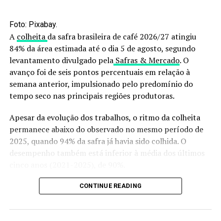
A recomendação preliminar indica que a estruvita pode
Foto: Pixabay.
ser aplicada sozinha ou em combinação com outros
A
colheita
da safra brasileira de café 2026/27 atingiu
fertilizantes solúveis. As doses podem variar de 50% a
84% da área estimada até o dia 5 de agosto, segundo
100%, a depender da cultura e do solo.
levantamento divulgado pela
Safras & Mercado
. O
avanço foi de seis pontos percentuais em relação à
Através disso, pesquisadores desenvolveram um tipo de
semana anterior, impulsionado pelo predomínio do
fertilização organomineral, combinando nutrientes
tempo seco nas principais regiões produtoras.
minerais com matéria orgânica. Em testes, a formulação
combinada obteve resultados 50% maiores nos
Apesar da evolução dos trabalhos, o ritmo da colheita
primeiros 28 dias, comparadas com a estruvita pura.
permanece abaixo do observado no mesmo período de
2025, quando 94% da safra já havia sido colhida. O
Além dos pontos positivos relacionados a agronomia,
desempenho também está inferior à média dos últimos
outros fatores econômicos e ambientais reforçam o
cinco anos (2021-2025), de 90%.
beneficio desse fertilizante.
No segmento de café canéfora (conilon/robusta), a
CONTINUE READING
“Estamos falando de uma tecnologia nacional, que reduz
colheita está praticamente concluída, com 99% da
a dependência de insumos importados, reaproveita os
produção já retirada das lavouras. O índice está em linha
nutrientes de resíduos agropecuários e melhora a