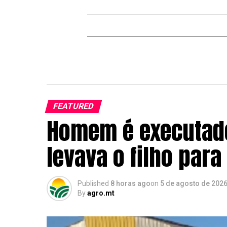
FEATURED
Homem é executado
levava o filho par
Published
8 horas ago
on
5 de agosto de 202
By
agro.mt