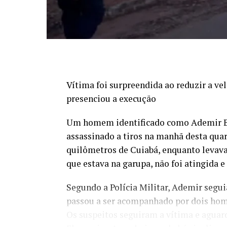
Vítima foi surpreendida ao reduzir a ve
presenciou a execução
Um homem identificado como Ademir Bi
assassinado a tiros na manhã desta quart
quilômetros de Cuiabá, enquanto levava o
que estava na garupa, não foi atingida e
Segundo a Polícia Militar, Ademir segu
passou a ser acompanhado por dois ho
Os suspeitos seguiram a vítima e agu