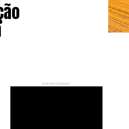
ção
a
ADVERTISEMENT