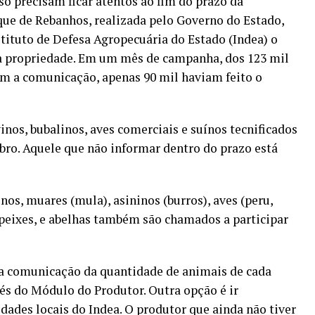
o precisam ficar atentos ao fim do prazo da
ue de Rebanhos, realizada pelo Governo do Estado,
tituto de Defesa Agropecuária do Estado (Indea) o
da propriedade. Em um mês de campanha, dos 123 mil
em a comunicação, apenas 90 mil haviam feito o
nos, bubalinos, aves comerciais e suínos tecnificados
mbro. Aquele que não informar dentro do prazo está
nos, muares (mula), asininos (burros), aves (peru,
 peixes, e abelhas também são chamados a participar
e a comunicação da quantidade de animais de cada
vés do Módulo do Produtor. Outra opção é ir
ades locais do Indea. O produtor que ainda não tiver