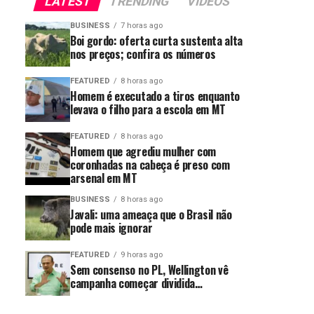
LATEST
TRENDING
VIDEOS
BUSINESS
7 horas ago
Boi gordo: oferta curta sustenta alta
nos preços; confira os números
FEATURED
8 horas ago
Homem é executado a tiros enquanto
levava o filho para a escola em MT
FEATURED
8 horas ago
Homem que agrediu mulher com
coronhadas na cabeça é preso com
arsenal em MT
BUSINESS
8 horas ago
Javali: uma ameaça que o Brasil não
pode mais ignorar
FEATURED
9 horas ago
Sem consenso no PL, Wellington vê
campanha começar dividida…