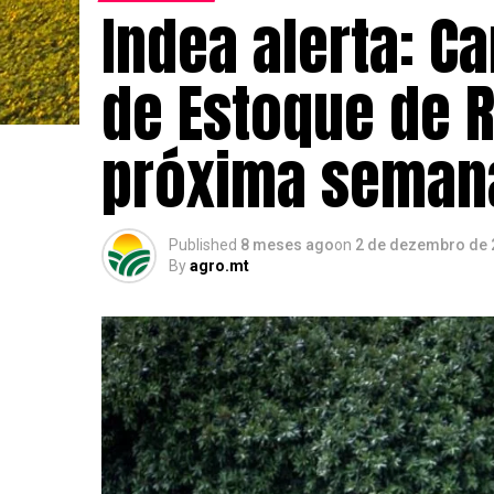
Indea alerta: C
de Estoque de 
próxima seman
Published
8 meses ago
on
2 de dezembro de 
By
agro.mt