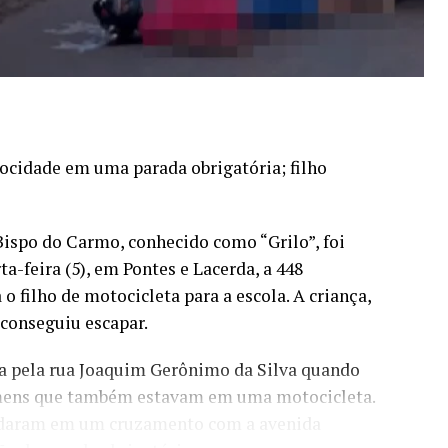
locidade em uma parada obrigatória; filho
spo do Carmo, conhecido como “Grilo”, foi
a-feira (5), em Pontes e Lacerda, a 448
 filho de motocicleta para a escola. A criança,
 conseguiu escapar.
ia pela rua Joaquim Gerônimo da Silva quando
mens que também estavam em uma motocicleta.
ardaram em um cruzamento com a avenida