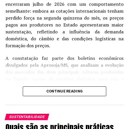
encerraram julho de 2026 com um comportamento
Figura 2. Ciclo de desenvolvimento da estria bacteriana
semelhante: embora as cotações internacionais tenham
em milho.
perdido força na segunda quinzena do mês, os preços
pagos aos produtores no Estado apresentaram maior
sustentação, refletindo a influência da demanda
doméstica, do câmbio e das condições logísticas na
formação dos preços.
A constatação faz parte dos boletins econômicos
divulgados pela Aprosoja/MS, que analisam a evolução
dos mercados das duas principais culturas produzidas
no Estado. Apesar de cenários distintos para soja e
milho, ambos registraram desempenho superior ao
CONTINUE READING
observado na Bolsa de Chicago (CBOT) durante o
período de ajuste das cotações internacionais.
Na soja, o preço médio disponível alcançou R$ 119,90
SUSTENTABILIDADE
por saca em julho, alta de 2,75% em relação ao mesmo
Quais são as principais práticas
mês de 2025. O mercado foi favorecido pela retomada
Fonte: Sementes NK (2024)