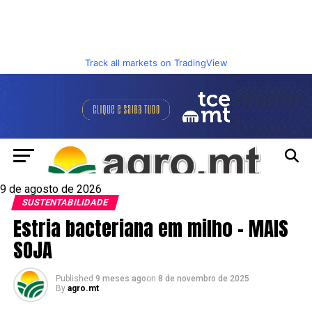
Track all markets on TradingView
9 de agosto de 2026
SUSTENTABILIDADE
Estria bacteriana em milho – MAIS
SOJA
Published
9 meses ago
on
8 de novembro de 2025
By
agro.mt