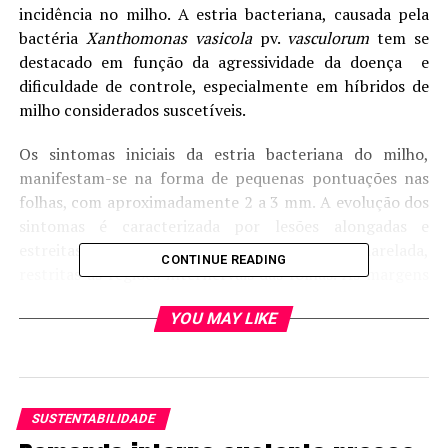
incidência no milho. A estria bacteriana, causada pela
bactéria
Xanthomonas vasicola
pv.
vasculorum
tem se
destacado em função da agressividade da doença e
dificuldade de controle, especialmente em híbridos de
milho considerados suscetíveis.
Os sintomas iniciais da estria bacteriana do milho,
manifestam-se na forma de pequenas pontuações nas
folhas, com aproximadamente 2 a 3 mm. A evolução dos
sintomas é caracterizada por lesões alongadas e
estreitas, circundadas por um halo de cor amarelada,
CONTINUE READING
restritas às regiões internervais das folhas. As margens
das lesões apresentam um aspecto ondulado, uma
YOU MAY LIKE
característica importante para distinguir a estria
bacteriana da doença fúngica conhecida como
cercosporiose, causada por
Cercospora
spp. (Leite Junior
et al., 2018)
SUSTENTABILIDADE
Figura 1. Sintomas da estria bacteriana das folhas do