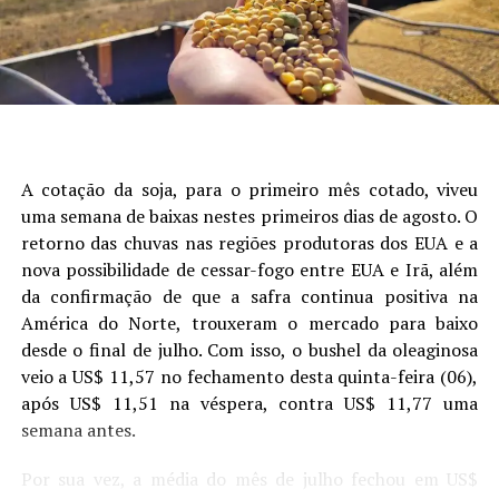
Laura Toledo (Comunicação Sistema Famasul)
estria bacteriana, os fungicidas devem ser posicionados
seguido de data de semeadura, fósforo, potássio e
preferencialmente no início do desenvolvimento do
presença de camada compactada (Figura 1).
Site: Aprosoja/MS
milho (estádios V
a V
).
Fungicidas multissítios
como
4
5
mancozebe, clorotalonil e oxicloreto de cobre tem
demonstrado bons resultados de controle de
Xanthomonas vasicola
pv.
vasculorum
, e portanto,
devem fazer parte do programa fitossanitário do milho.
A cotação da soja, para o primeiro mês cotado, viveu
uma semana de baixas nestes primeiros dias de agosto. O
Medidas integradas e anteriores a semeadura também
retorno das chuvas nas regiões produtoras dos EUA e a
são essenciais para o sucesso no manejo da estria
nova possibilidade de cessar-fogo entre EUA e Irã, além
bacteriana. Além de realizar a rotação de culturas com
da confirmação de que a safra continua positiva na
espécies não hospedeiras da bactéria, deve-se dar
América do Norte, trouxeram o mercado para baixo
preferencia por híbridos de milho menos suscetíveis. Na
desde o final de julho. Com isso, o bushel da oleaginosa
entressafra, práticas como o controle de plantas
veio a US$ 11,57 no fechamento desta quinta-feira (06),
daninhas e plantas voluntárias de milho (tiguera)
após US$ 11,51 na véspera, contra US$ 11,77 uma
também contribuem para reduzir a disseminação da
Figura 1. Análise de árvore de regressão mostrando os
semana antes.
estria bactéria, e devem ser consideradas no manejo do
principais fatores que explicam a variabilidade da
sistema de produção.
produtividade da soja. Cada nó terminal exibe a produtividade
Por sua vez, a média do mês de julho fechou em US$