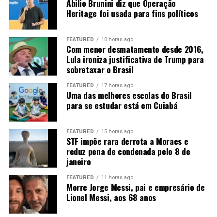
Abilio Brunini diz que Operação
Diante disso, o que favorecerá o mercado será a
Heritage foi usada para fins políticos
manutenção das compras chinesas, o que ainda não é
uma certeza, apesar dos sinais positivos dos últimos
dias.
FEATURED
10 horas ago
Com menor desmatamento desde 2016,
Lula ironiza justificativa de Trump para
sobretaxar o Brasil
FEATURED
17 horas ago
Uma das melhores escolas do Brasil
para se estudar está em Cuiabá
Fonte:
Informativo CEEMA UNIJUÍ, do prof. Dr.
Argemiro Luís Brum¹
FEATURED
15 horas ago
STF impõe rara derrota a Moraes e
1
–
Professor Titular do PPGDR da UNIJUÍ, doutor em
reduz pena de condenada pelo 8 de
janeiro
Economia Internacional pela EHESS de Paris-França,
coordenador, pesquisador e analista de mercado da
FEATURED
11 horas ago
CEEMA (FIDENE/UNIJUÍ).
Morre Jorge Messi, pai e empresário de
Lionel Messi, aos 68 anos