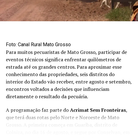
cotada, em média, a R$ 122,88, valorização de 0,99% em
relação à semana anterior, sustentada pela menor
oferta do grão no estado. Em sentido oposto, os
contratos da oleaginosa na Bolsa de Chicago recuaram
3,51%, pressionados pela queda das cotações do
petróleo Brent. Já o óleo de soja registrou valorização
Foto: Canal Rural Mato Grosso
semanal de 0,91%, alcançando média de R$ 5.964,49 por
Para muitos pecuaristas de Mato Grosso, participar de
tonelada, impulsionado pela demanda externa.
eventos técnicos significa enfrentar quilômetros de
estrada até os grandes centros. Para aproximar esse
conhecimento das propriedades, seis distritos do
interior do Estado vão receber, entre agosto e setembro,
encontros voltados a decisões que influenciam
diretamente o resultado da pecuária.
A programação faz parte do
Acrimat Sem Fronteiras
,
que terá duas rotas pelo Norte e Noroeste de Mato
Grosso. A primeira começa em Guariba, distrito de
Colniza, no dia 16 de agosto, e segue por Conselvan, em