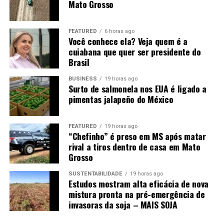
hectare, praticamente estável em relação ao
Mato Grosso
levantamento anterior. Segundo o Instituto, as boas
condições climáticas ao longo do ciclo, especialmente a
FEATURED
6 horas ago
distribuição favorável das chuvas, sustentaram o elevado
Você conhece ela? Veja quem é a
potencial produtivo.
cuiabana que quer ser presidente do
Brasil
Com isso, a produção estadual foi projetada em 57,39
BUSINESS
19 horas ago
milhões de toneladas, alta de 3,53% frente à safra
Surto de salmonela nos EUA é ligado a
passada e 23,85% acima da média dos últimos cinco
pimentas jalapeño do México
anos, estabelecendo um novo recorde para a série
histórica do Imea.
FEATURED
19 horas ago
“Chefinho” é preso em MS após matar
rival a tiros dentro de casa em Mato
Grosso
SUSTENTABILIDADE
19 horas ago
Estudos mostram alta eficácia de nova
mistura pronta na pré-emergência de
invasoras da soja – MAIS SOJA