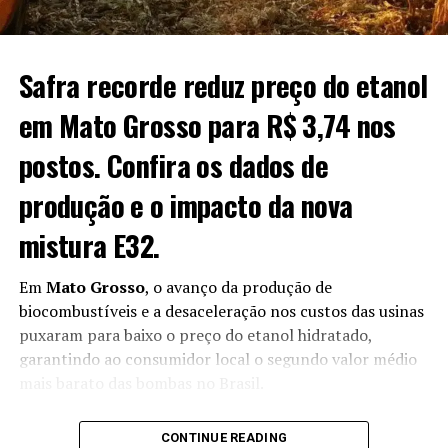
“Vamos então unificar a habilitação, tanto para seguro
de trabalho como para seguro defeso”, completou.
Safra recorde reduz preço do etanol
Combate a irregularidades
em Mato Grosso para R$ 3,74 nos
Dessa forma, o governo pretende ter melhores
postos. Confira os dados de
condições para identificar possíveis irregularidades que
resultariam no pagamento do benefício àqueles que não
produção e o impacto da nova
tem direito.
mistura E32.
“Não se trata, de maneira alguma, de corte de recursos,
pelo governo”, garante o ministro.
Em
Mato Grosso
, o avanço da produção de
biocombustíveis e a desaceleração nos custos das usinas
A ideia, segundo ele, é a de pegar aqueles que estão
puxaram para baixo o preço do etanol hidratado,
“usufruindo de uma fragilidade momentânea de
garantindo ao consumidor local o segundo valor médio
fiscalização para ter acesso a um seguro que não lhe
mais barato das bombas no Brasil.
pertence. Estamos apenas fazendo uma adequação”,
completou.
O cenário reflete a expansão da safra 2026/2027,
CONTINUE READING