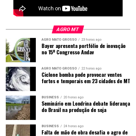
AGRO MT
AGRO MATO GROSSO
23 horas ago
Bayer apresenta portfólio de inovação
no 15º Congresso Andav
Produção recorde em Mato Grosso
AGRO MATO GROSSO
22 horas ago
Ciclone bomba pode provocar ventos
O Imea consolidou a área cultivada de milho da safra
fortes e temporais em 23 cidades de MT
2025/26 em Mato Grosso em 7,43 milhões de hectares,
aumento de 2,41% sobre a temporada anterior e 7,53%
BUSINESS
20 horas ago
acima da média dos últimos cinco anos. O volume
Seminário em Londrina debate liderança
representa a segunda maior área da série histórica do
do Brasil na produção de soja
Instituto, atrás apenas da safra 2022/23.
BUSINESS
24 horas ago
A produtividade foi estimada em 128,67 sacas por
Falta de mão de obra desafia o agro de