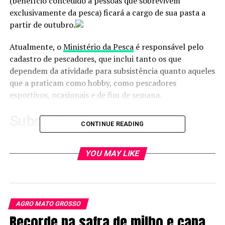
(benefício concedido a pessoas que sobrevivem
exclusivamente da pesca) ficará a cargo de sua pasta a
partir de outubro.
Atualmente, o
Ministério da Pesca
é responsável pelo
cadastro de pescadores, que inclui tanto os que
dependem da atividade para subsistência quanto aqueles
que a praticam como hobby, como pescadores
esportivos, ocasionais e de fim de semana.
Subsistência
CONTINUE READING
O governo federal paga o valor de um salário mínimo
(R$ 1.518) a pescadores que vivem exclusivamente desta
YOU MAY LIKE
atividade, no período de reprodução dos peixes, quando
a pesca fica proibida.
Esse período é definido pelo
Ministério do Meio
AGRO MATO GROSSO
Ambiente
e varia conforme a espécie. O objetivo da
Recorde na safra de milho e cana
medida é garantir a preservação desses animais.