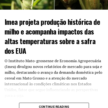
para R$ 3,74 por litro.
O panorama econômico da bioenergia no estado
Imea projeta produção histórica de
apresenta os seguintes destaques:
milho e acompanha impactos das
Vantagem no varejo:
Com média de R$ 3,74/l, os
altas temperaturas sobre a safra
postos mato-grossenses perdem em preço baixo
apenas para São Paulo (R$ 3,70/l).
dos EUA
Comparativo anual:
O valor praticado hoje
representa um recuo de 5,79% em relação ao
O Instituto Mato-grossense de Economia Agropecuária
mesmo período de 2025, quando o litro custava R$
(Imea) divulgou novos relatórios de mercado para soja e
3,97.
milho, destacando o avanço da demanda doméstica pelo
cereal em Mato Grosso e a atenção do mercado
Volume de produção:
O estado mantém o
internacional às condições climáticas nos Estados
segundo lugar no ranking de fabricação de
Unidos, fator que segue influenciando as perspectivas
combustível limpo no país, ficando atrás apenas do
para a soja.
mercado paulista.
Adoção da gasolina E32 e
No caso da soja, o Imea ressalta que as altas
CONTINUE READING