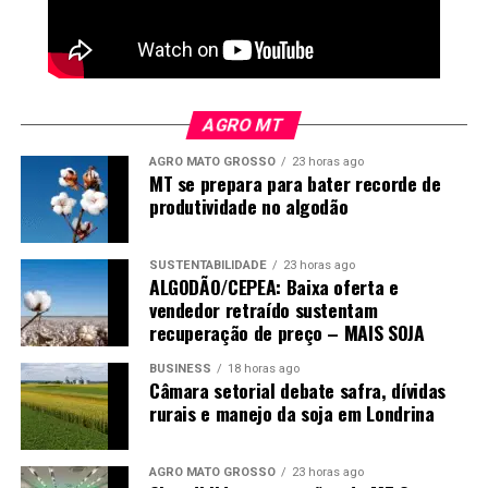
enxugando gelo enquanto a população de javalis cresce.
O custo da omissão
O Brasil soube construir um sistema sanitário que hoje é
AGRO MT
referência mundial. Não podemos esperar que uma
espécie invasora coloque este patrimônio em risco para
AGRO MATO GROSSO
23 horas ago
MT se prepara para bater recorde de
só então agir.
produtividade no algodão
Não defendo medidas precipitadas. Defendo
planejamento, coordenação e uma política nacional
SUSTENTABILIDADE
23 horas ago
capaz de enfrentar um problema que deixou de ser local
ALGODÃO/CEPEA: Baixa oferta e
vendedor retraído sustentam
e passou a ser estratégico para o agronegócio brasileiro.
recuperação de preço – MAIS SOJA
Quem vive no campo sabe que o prejuízo já chegou.
BUSINESS
18 horas ago
Câmara setorial debate safra, dívidas
Agora, antes que ele ultrapasse as cercas das
rurais e manejo da soja em Londrina
propriedades e ameace também nossa competitividade
internacional, é preciso reconhecer uma verdade
AGRO MATO GROSSO
23 horas ago
simples: o modelo atual não está funcionando.