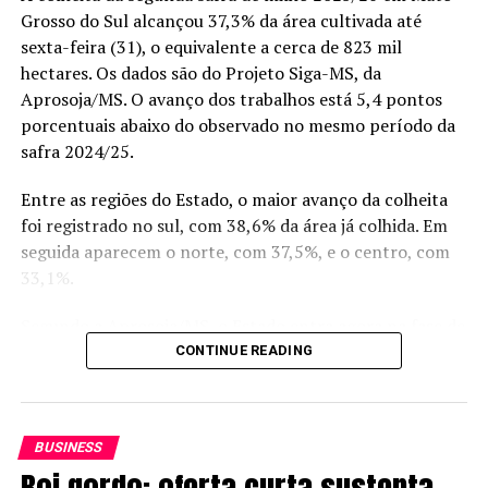
Soja e algodão
Grosso do Sul alcançou 37,3% da área cultivada até
sexta-feira (31), o equivalente a cerca de 823 mil
Com relação ao principal produto cultivado no Brasil, a
hectares. Os dados são do Projeto Siga-MS, da
Conab projeta, para a soja, aumento de 3,6% na
Aprosoja/MS. O avanço dos trabalhos está 5,4 pontos
produção, chegando, portanto a 177,67 milhões de
porcentuais abaixo do observado no mesmo período da
toneladas na próxima safra. Na última colheita, foram
safra 2024/25.
colhidas 171,47 milhões da oleaginosa.O resultado, se
confirmado, resultará, novamente, em recorde de
Entre as regiões do Estado, o maior avanço da colheita
produção, influenciado pelo aumento da demanda
foi registrado no sul, com 38,6% da área já colhida. Em
global pelo produto.
seguida aparecem o norte, com 37,5%, e o centro, com
33,1%.
A boa rentabilidade e a possibilidade de venda
antecipada da produção de algodão têm favorecido essa
Segundo a Aprosoja/MS, o Estado entra agora na fase de
cultura. A expectativa para a safra 2025/2026 é de um
maior concentração da colheita. A entidade ressalta,
CONTINUE READING
crescimento de 3,5% na área semeada. A produção
porém, que a previsão de chuvas, tempestades isoladas e
deverá crescer 0,7%, alcançando o recorde de 4,09
rajadas de vento nas regiões sudoeste, sul, sudeste e
milhões de toneladas.
leste pode reduzir a janela para a entrada das máquinas
BUSINESS
nos próximos dias.
Milho
Boi gordo: oferta curta sustenta