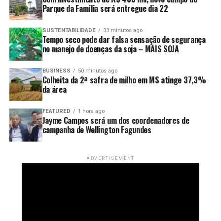
dispersão da espécie.
Parque da Família será entregue dia 22
O produtor faz sua parte, controla os animais em sua
SUSTENTABILIDADE
33 minutos ago
propriedade, mas pouco tempo depois novos bandos
Tempo seco pode dar falsa sensação de segurança
no manejo de doenças da soja – MAIS SOJA
chegam das áreas vizinhas. É um esforço que, muitas
vezes, acaba sendo insuficiente.
BUSINESS
50 minutos ago
Colheita da 2ª safra de milho em MS atinge 37,3%
É hora de mudar a estratégia
da área
Esse não pode continuar sendo um problema exclusivo
FEATURED
1 hora ago
do produtor rural. Estamos falando de uma questão
Jayme Campos será um dos coordenadores de
campanha de Wellington Fagundes
ambiental, econômica e, principalmente, sanitária.
O enfrentamento precisa ser coordenado. Municípios,
ADVERTISEMENT
estados, União, órgãos ambientais, defesa agropecuária,
pesquisadores e produtores precisam atuar na mesma
direção.
Sem planejamento conjunto, cada um continuará