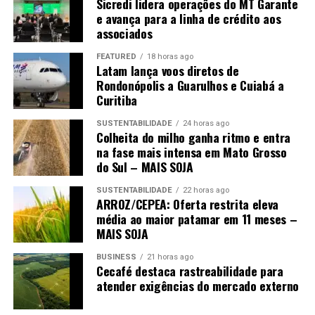
Sicredi lidera operações do MT Garante
e avança para a linha de crédito aos
E quando uma estratégia deixa de produzir resultado,
associados
insistir nela não é solução. É apenas adiar um problema
FEATURED
18 horas ago
que pode se tornar muito maior no futuro.
Latam lança voos diretos de
Rondonópolis a Guarulhos e Cuiabá a
Curitiba
SUSTENTABILIDADE
24 horas ago
Colheita do milho ganha ritmo e entra
na fase mais intensa em Mato Grosso
do Sul – MAIS SOJA
SUSTENTABILIDADE
22 horas ago
ARROZ/CEPEA: Oferta restrita eleva
média ao maior patamar em 11 meses –
MAIS SOJA
BUSINESS
21 horas ago
Cecafé destaca rastreabilidade para
atender exigências do mercado externo