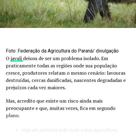
será ainda mais favorecido pela estratégia das
o quarto traseiro mantém preço de R$ 26,50 por quilo.
autoridades brasileiras em tentar manter mercados
mercados ao mesmo tempo em que busca “outras
O post
Boi gordo: oferta curta sustenta alta nos preços;
possibilidades internacionais” para escoar uma
confira os números
apareceu primeiro em
Canal Rural
.
produção.”cada vez mais sustentável, fortalecendo os
sistemas produtivos biodiversos da Agricultura
Familiar”, afirmou.
Foto: Federação da Agricultura do Paraná/ divulgação
O
javali
deixou de ser um problema isolado. Em
RELATED TOPICS:
praticamente todas as regiões onde sua população
UP NEXT
cresce, produtores relatam o mesmo cenário: lavouras
“Enquanto o mundo avança em ferrovias, Brasil segue
destruídas, cercas danificadas, nascentes degradadas e
amarrado”, diz Zequinha Marinho
prejuízos cada vez maiores.
DON'T MISS
Desafios, manejo e fé: a jornada até 160 sc/ha de milho
Mas, acredito que existe um risco ainda mais
em MT
preocupante e que, muitas vezes, fica em segundo
plano.
Veja em primeira mão tudo sobre agricultura,