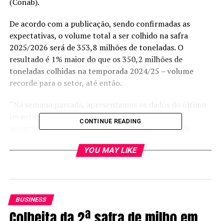
(Conab).
De acordo com a publicação, sendo confirmadas as
expectativas, o volume total a ser colhido na safra
2025/2026 será de 353,8 milhões de toneladas. O
resultado é 1% maior do que os 350,2 milhões de
toneladas colhidas na temporada 2024/25 – volume
recorde para o setor, até então.
“Na semana passada, apresentamos os dados do último
levantamento da safra agrícola 24/25, quando
CONTINUE READING
anunciamos, com imenso orgulho, a maior safra da
nossa história. Foi um aumento extraordinário e
YOU MAY LIKE
expressivo. Hoje, vamos apresentar a perspectiva para a
nova safra agrícola. Dia 14 de outubro, a Conab
apresentará o primeiro dos 12 levantamentos para a
próxima safra, com a possibilidade de um novo recorde”,
anunciou o presidente da Conab, Edegar Pretto.
BUSINESS
Colheita da 2ª safra de milho em