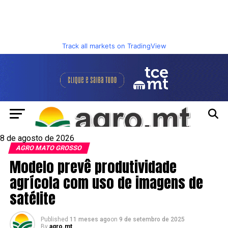
Track all markets on TradingView
8 de agosto de 2026
AGRO MATO GROSSO
Modelo prevê produtividade
agrícola com uso de imagens de
satélite
Published
11 meses ago
on
9 de setembro de 2025
By
agro.mt