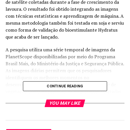
de satélite coletadas durante a fase de crescimento da
lavoura. O resultado foi obtido integrando as imagens
com técnicas estatísticas e aprendizagem de máquina. A
mesma metodologia também foi testada em soja e serviu
como forma de validação do bioestimulante Hydratus
que acaba de ser lançado.
A pesquisa utiliza uma série temporal de imagens da
PlanetScope disponibilizadas por meio do Programa
Brasil Mais, do Ministério da Justiça e Segurança Pública.
As imagens diárias permitem que os pesquisadores
identifiquem os melhores momentos no
desenvolvimento da planta para se obter o índice de
CONTINUE READING
vegetação usado na previsão. As informações coletadas
nas imagens integradas a variáveis como cultivar, ciclo
YOU MAY LIKE
de produção e precipitação acumulada durante a fase de
crescimento são usadas em um modelo de predição.
No caso da cana-de-açúcar, um trabalho feito em