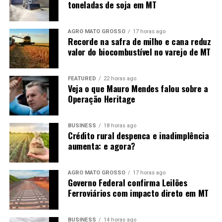
sustentável, o
toneladas de soja em MT
crescimento das cidades
RELATED TOPICS:
seria restringido”,
UP NEXT
AGRO MATO GROSSO
17 horas ago
Resultados das pesquisas do CTECNO Parecis da 2ª
Recorde na safra de milho e cana reduz
ressaltou.
safra 24/25 destacam produtividade e manejo
valor do biocombustível no varejo de MT
sustentável
DON'T MISS
FEATURED
22 horas ago
Oficializado após a emancipação, o Sindicato Rural
Ituí-bico-de-tamanduá: mulheres pescam peixe de
Veja o que Mauro Mendes falou sobre a
representa um setor que cresceu junto com Boa
espécie exótica da Amazônia em rio de MT
Operação Heritage
Esperança do Norte. Para o presidente da entidade,
Paulinho Fontão
, o desenvolvimento da cidade é
BUSINESS
18 horas ago
resultado da forma como a agricultura foi conduzida ao
Crédito rural despenca e inadimplência
longo das últimas décadas.
aumenta: e agora?
“Hoje o produtor entende
AGRO MATO GROSSO
17 horas ago
Governo Federal confirma Leilões
que cuidar do solo é
Ferroviários com impacto direto em MT
garantir o futuro da
própria atividade. O
BUSINESS
14 horas ago