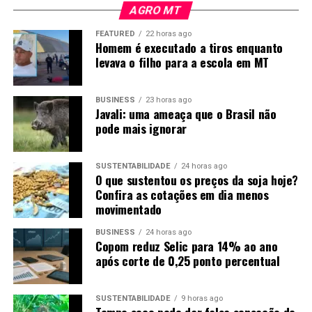
arrependimentos.
“Não, de jeito nenhum. O agro é muito
AGRO MT
melhor. Trabalhar com isso daqui é muito gratificante e a
FEATURED
22 horas ago
remuneração é muito melhor do que a advocacia”
.
Homem é executado a tiros enquanto
levava o filho para a escola em MT
BUSINESS
23 horas ago
Javali: uma ameaça que o Brasil não
pode mais ignorar
SUSTENTABILIDADE
24 horas ago
O que sustentou os preços da soja hoje?
Confira as cotações em dia menos
movimentado
Foto: Pedro Silvestre/Canal Rural Mato Grosso
BUSINESS
24 horas ago
Copom reduz Selic para 14% ao ano
Investimento nas equipes ganha
após corte de 0,25 ponto percentual
espaço
SUSTENTABILIDADE
9 horas ago
Tempo seco pode dar falsa sensação de