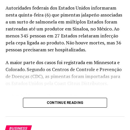
Autoridades federais dos Estados Unidos informaram
nesta quinta-feira (6) que pimentas jalapeño associadas
a um surto de salmonela em múltiplos Estados foram
rastreadas até um produtor em Sinaloa, no México. Ao
menos 345 pessoas em 27 Estados relataram infecção
pela cepa ligada ao produto. Não houve mortes, mas 36
pessoas precisaram ser hospitalizadas.
A maior parte dos casos foi registrada em Minnesota e
Colorado. Segundo os Centros de Controle e Prevenção
de Doenças (CDC), as pimentas foram importadas para
os Estados Unidos pela Coast Citrus Distributors.
A distribuidora recolheu o produto e iniciou a
notificação de clientes, entre eles grandes redes de
CONTINUE READING
restaurantes de comida mexicana. A empresa não
respondeu imediatamente aos pedidos de comentário.
BUSINESS
Acompanhe os preços das principais commodities do