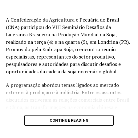
A FDA também apura se parte das pimentas foi
distribuída para supermercados e avalia novas ações de
A Confederação da Agricultura e Pecuária do Brasil
recall.
(CNA) participou do VIII Seminário Desafios da
O surto está ligado a pimentas jalapeño importadas do
Liderança Brasileira na Produção Mundial da Soja,
México, com 345 casos registrados em 27 Estados norte-
realizado na terça (4) e na quarta (5), em Londrina (PR).
americanos e 36 hospitalizações. As autoridades
Promovido pela Embrapa Soja, o encontro reuniu
sanitárias mantêm a investigação sobre a distribuição do
especialistas, representantes do setor produtivo,
produto e possíveis medidas adicionais de recolhimento.
pesquisadores e autoridades para discutir desafios e
oportunidades da cadeia da soja no cenário global.
Fonte:
Estadão Conteúdo
A programação abordou temas ligados ao mercado
O post
Surto de salmonela nos EUA é ligado a pimentas
externo, à produção e à indústria. Entre os assuntos
jalapeño do México
apareceu primeiro em
Canal Rural
.
discutidos estiveram as relações comerciais entre Brasil
e China, as transformações na economia chinesa e
estratégias para fortalecer a liderança brasileira no
CONTINUE READING
mercado chinês.
O seminário também tratou dos efeitos das mudanças