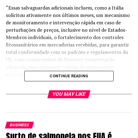
“Essas salvaguardas adicionais incluem, como a Itália
solicitou ativamente nos últimos meses, um mecanismo
de monitoramento e intervenção rápida em caso de
perturbações de preços, inclusive no nível de Estados-
Membros individuais, o fortalecimento dos controles
fitossanitários em mercadorias recebidas, para garantir
total conformidade com os padrões e regulamentos da
UE, e um compromisso de fornecer compensação
adequada para quaisquer cadeias de suprimentos
agrícolas afetadas”, afirmou o governo italiano.
CONTINUE READING
Veja em primeira mão tudo sobre
YOU MAY LIKE
agricultura, pecuária, economia e
previsão do tempo:
siga o Canal
Rural no Google News!
BUSINESS
Tendo em vista a próxima aprovação formal do Acordo
Surto de salmonela nos EUA é