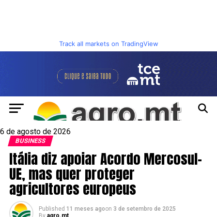
Track all markets on TradingView
6 de agosto de 2026
BUSINESS
Itália diz apoiar Acordo Mercosul-
UE, mas quer proteger
agricultores europeus
Published
11 meses ago
on
3 de setembro de 2025
By
agro.mt