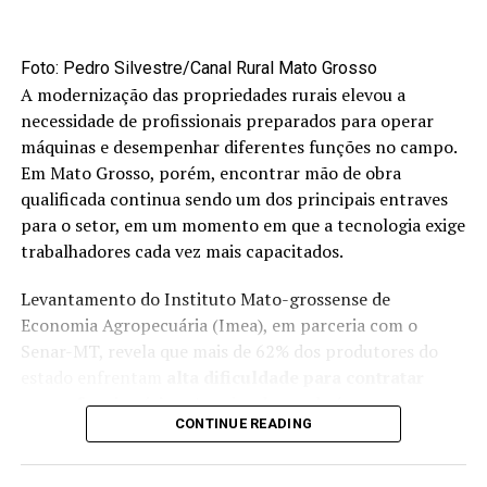
Ao avaliar o encontro, Dalcin afirmou que os debates
reforçaram os desafios e as oportunidades para o
agro
Foto: Pedro Silvestre/Canal Rural Mato Grosso
brasileiro
. Segundo ele, os painéis sobre a relação entre
A modernização das propriedades rurais elevou a
Brasil e China trouxeram alertas e oportunidades para o
necessidade de profissionais preparados para operar
presente e o futuro da
produção agrícola
. Também
máquinas e desempenhar diferentes funções no campo.
destacou a necessidade de buscar novos mercados para
Em Mato Grosso, porém, encontrar mão de obra
os produtos agrícolas brasileiros, com capacidade de
qualificada continua sendo um dos principais entraves
absorver o crescimento da produção e contribuir para a
para o setor, em um momento em que a tecnologia exige
renda dos produtores.
trabalhadores cada vez mais capacitados.
Para a CNA, o seminário reforçou a importância de
Levantamento do Instituto Mato-grossense de
acompanhar as transformações do mercado
Economia Agropecuária (Imea), em parceria com o
internacional e de construir estratégias para ampliar a
Senar-MT, revela que mais de 62% dos produtores do
competitividade da soja brasileira, diversificar destinos
estado enfrentam
alta dificuldade para contratar
de exportação e fortalecer a sustentabilidade e a
novos funcionários
. A maior demanda é por
eficiência da cadeia produtiva.
CONTINUE READING
operadores de máquinas agrícolas, reflexo da crescente
mecanização das atividades.
Fonte:
cnabrasil.org.br