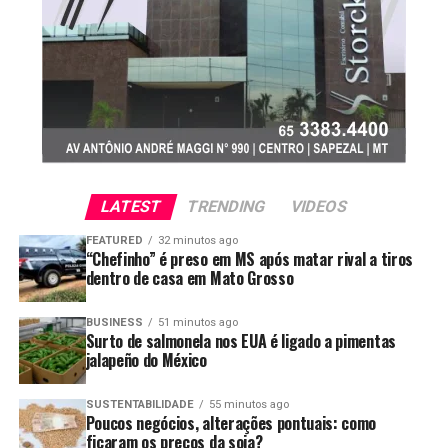
LATEST
TRENDING
VIDEOS
FEATURED
32 minutos ago
“Chefinho” é preso em MS após matar rival a tiros
Foto: Pedro Silvestre/Canal Rural Mato Grosso
dentro de casa em Mato Grosso
Crescimento profissional dentro da
BUSINESS
51 minutos ago
fazenda
Surto de salmonela nos EUA é ligado a pimentas
jalapeño do México
O ingresso definitivo aconteceu poucos meses depois da
SUSTENTABILIDADE
55 minutos ago
primeira safra, quando surgiu uma vaga fixa na
Poucos negócios, alterações pontuais: como
propriedade. A partir dali, a rotina passou a ser de
ficaram os preços da soja?