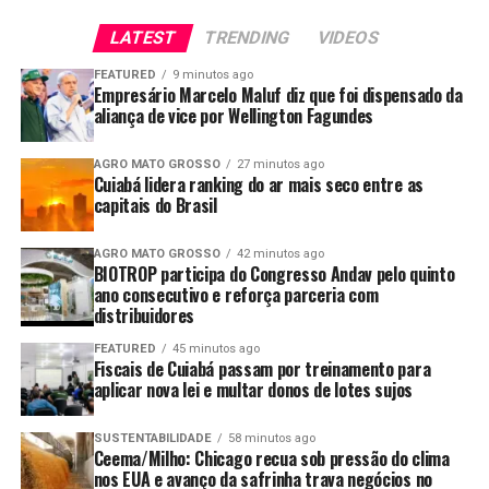
busca de lotes de melhor qualidade. No entanto, os
vendedores seguem com disponibilidade limitada de
LATEST
TRENDING
VIDEOS
trigo da safra 2025, mantendo as negociações pontuais
FEATURED
9 minutos ago
(cf. Cepea).
Empresário Marcelo Maluf diz que foi dispensado da
aliança de vice por Wellington Fagundes
Enfim, o setor moageiro brasileiro de trigo lançou um
alerta nesta semana, com forte preocupação com a
AGRO MATO GROSSO
27 minutos ago
Cuiabá lidera ranking do ar mais seco entre as
queda na oferta da safra nacional no corrente ano.
capitais do Brasil
“Segundo dados do mercado, a combinação de fatores
internacionais e domésticos intensificam a pressão
AGRO MATO GROSSO
42 minutos ago
sobre os custos da cadeia de moagem, com possíveis
BIOTROP participa do Congresso Andav pelo quinto
ano consecutivo e reforça parceria com
reflexos em toda a indústria de alimentos”. Para o setor,
distribuidores
a elevada dependência de importações, sobretudo da
Argentina, torna o país particularmente sensível às
FEATURED
45 minutos ago
Fiscais de Cuiabá passam por treinamento para
oscilações do mercado internacional.
aplicar nova lei e multar donos de lotes sujos
Outro fator de impacto na cadeia tritícola está no
SUSTENTABILIDADE
58 minutos ago
mercado do farelo de trigo. A queda nos preços do milho
Ceema/Milho: Chicago recua sob pressão do clima
reduziu o valor do farelo de trigo, comprometendo as
nos EUA e avanço da safrinha trava negócios no