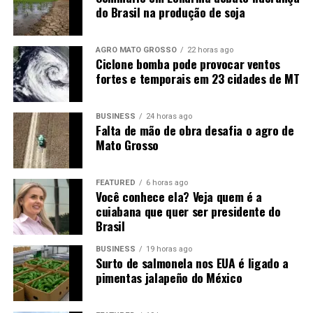
do Brasil na produção de soja
AGRO MATO GROSSO
22 horas ago
Ciclone bomba pode provocar ventos
FONTE
fortes e temporais em 23 cidades de MT
Autor:Dr. Argemiro Luís Brum/CEEMA-UNIJUÍ
BUSINESS
24 horas ago
Falta de mão de obra desafia o agro de
Site: Ceema/Unijuí
Mato Grosso
FEATURED
6 horas ago
Você conhece ela? Veja quem é a
cuiabana que quer ser presidente do
Brasil
BUSINESS
19 horas ago
Surto de salmonela nos EUA é ligado a
pimentas jalapeño do México