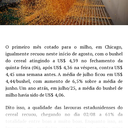
Já o diretor executivo da Abrapa, Márcio Portocarrero,
apresentou o Programa Algodão Brasileiro Responsável
(ABR), que através de um processo de certificação
garante rastreabilidade, boas práticas de cultivo e
respeito a critérios sociais, ambientais e trabalhistas.
Segundo Portocarrero, o principal objetivo da
apresentação foi mostrar aos outros países
O primeiro mês cotado para o milho, em Chicago,
participantes o quanto que o processo de certificação é
igualmente recuou neste início de agosto, com o bushel
importante para agregar valor à pluma. “O programa
do cereal atingindo a US$ 4,39 no fechamento da
ABR é reconhecido como referência internacional, e foi
quinta-feira (06), após US$ 4,36 na véspera, contra US$
um dos fatores que serviram para consolidar o Brasil
4,45 uma semana antes. A média de julho ficou em US$
como líder mundial em sustentabilidade na produção de
4,44/bushel, com aumento de 6,5% sobre a média de
algodão.
junho. Um ano atrás, em julho/25, a média do bushel de
milho havia sido de US$ 4,06.
O papel do Brasil na cotonicultura latino-americana
Dito isso, a qualidade das lavouras estadunidenses do
Maior exportador global de algodão nos últimos dois
cereal recuou, chegando no dia 02/08 a 61% da
anos, e único país da América do Sul a assegurar 100%
totalidade entre boas a muito boas. Enquanto isso, as
de rastreabilidade da produção, o Brasil assumiu papel