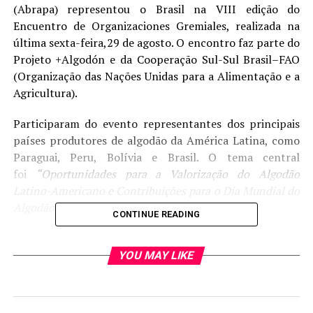
(Abrapa) representou o Brasil na VIII edição do
Encuentro de Organizaciones Gremiales, realizada na
última sexta-feira,29 de agosto. O encontro faz parte do
Projeto +Algodón e da Cooperação Sul-Sul Brasil–FAO
(Organização das Nações Unidas para a Alimentação e a
Agricultura).
Participaram do evento representantes dos principais
países produtores de algodão da América Latina, como
Paraguai, Peru, Bolívia e Brasil. O tema central
foi
“Oportunidades para a Valorização do Algodão
Latino-Americano e Contribuições para o Dia Mundial do
Algodão 2025”
.
CONTINUE READING
Dia Mundial do Algodão 2025
YOU MAY LIKE
O evento teve como objetivo preparar uma agenda
comum para o Dia Mundial do Algodão (World Cotton
Day – WCD 2025), que será celebrado em 7 de outubro,