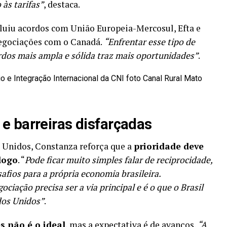
 às tarifas”
, destaca.
cluiu acordos com União Europeia-Mercosul, Efta e
negociações com o Canadá.
“Enfrentar esse tipo de
rdos mais ampla e sólida traz mais oportunidades”
.
e barreiras disfarçadas
 Unidos, Constanza reforça que a
prioridade deve
logo
. “
Pode ficar muito simples falar de reciprocidade,
safios para a própria economia brasileira.
iação precisa ser a via principal e é o que o Brasil
dos Unidos”
.
s não é o ideal
, mas a expectativa é de avanços.
“A