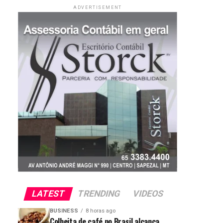
ADVERTISEMENT
LATEST
TRENDING
VIDEOS
BUSINESS
8 horas ago
Colheita de café no Brasil alcança