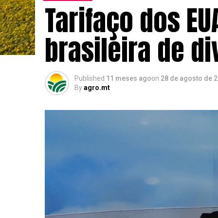
Tarifaço dos EU
brasileira de d
Published
11 meses ago
on
28 de agosto de 
By
agro.mt