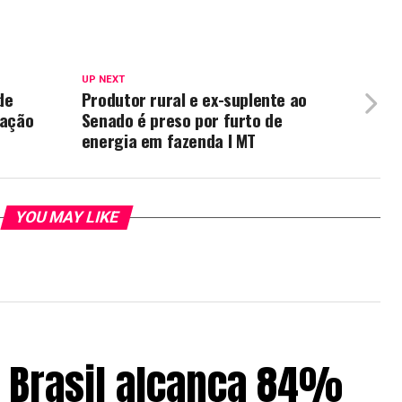
UP NEXT
de
Produtor rural e ex-suplente ao
zação
Senado é preso por furto de
energia em fazenda I MT
YOU MAY LIKE
o Brasil alcança 84%