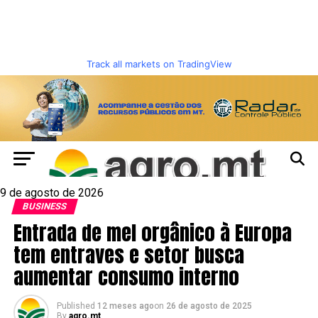
Track all markets on TradingView
9 de agosto de 2026
BUSINESS
Entrada de mel orgânico à Europa
tem entraves e setor busca
aumentar consumo interno
Published
12 meses ago
on
26 de agosto de 2025
By
agro.mt