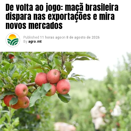
De volta ao jogo: maçã brasileira
dispara nas exportações e mira
novos mercados
Published
11 horas ago
on
8 de agosto de 2026
By
agro.mt
“Foi algo que impactou e virou o mercado muito
rapidamente. A gente vinha em uma crescente de
demanda por parte dos Estados Unidos, assim como um
aumento de preços que já eram percebidos desde o
início desse ano e comparativamente a 2024, mas, de
uma hora para outra, a gente se viu ‘descalso’”, detalha.