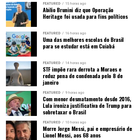
consumido em Mato Grosso. Os outros 7,3 bilhões
FEATURED
15 horas ago
precisam ser transportados para outros mercados.
Abilio Brunini diz que Operação
Heritage foi usada para fins políticos
“Então nós temos um desafio aí para levar
biocombustíveis”
, afirma Rangel. Entre as alternativas
FEATURED
16 horas ago
está a implantação de um
etanolduto
para conectar
Uma das melhores escolas do Brasil
Mato Grosso aos grandes centros consumidores, como
para se estudar está em Cuiabá
São Paulo e Rio de Janeiro.
“Nós precisamos sonhar com
um etanolduto. Nós já estamos fazendo um projeto, tem
FEATURED
14 horas ago
alguns trabalhos nesse sentido”
.
STF impõe rara derrota a Moraes e
reduz pena de condenada pelo 8 de
A expansão ferroviária, a duplicação da BR-163 e a
janeiro
Ferrogrão também são consideradas estratégicas para
FEATURED
9 horas ago
reduzir o custo de transporte. A ligação com o Arco
Com menor desmatamento desde 2016,
Norte pode ampliar ainda o acesso aos mercados
Lula ironiza justificativa de Trump para
internacionais, principalmente na Ásia e na Europa.
sobretaxar o Brasil
FEATURED
10 horas ago
Morre Jorge Messi, pai e empresário de
Lionel Messi, aos 68 anos