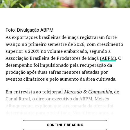
Venda de mel a outros destinos
Messas lembra que a maior parte do mel brasileiro é
produto certificado orgânico, fator que dificulta o envio
do produto a novos mercados.
Foto: Divulgação ABPM
As exportações brasileiras de maçã registraram forte
Assim, desviar a exportação dos Estados Unidos à União
avanço no primeiro semestre de 2026, com crescimento
Europeia, segundo consumidor do mel brasileiro,
superior a 220% no volume embarcado, segundo a
encontra como entrave a certificação orgânica
Associação Brasileira de Produtores de Maçã
(ABPM)
. O
atualmente chancelada ao mercado norte-americano,
desempenho foi impulsionado pela recuperação da
que é a NOP, do USDA.
produção após duas safras menores afetadas por
eventos climáticos e pelo aumento da área cultivada.
“Essa certificação NOP não tem uma equivalência com a
certificação CE, que é a certificação baseada nas normas
Em entrevista ao telejornal
Mercado & Companhia
, do
de produção orgânica da Comunidade Europeia. […]
Canal Rural, o diretor executivo da ABPM, Moisés
Acabamos ficando restritos a países que aceitam a
Albuquerque, explicou que a retomada da oferta foi
certificação orgânica NOP e que possuem essa
determinante para o resultado. Nos últimos anos, a
equivalência em sua norma de produção orgânica”,
cadeia enfrentou perdas provocadas por chuvas
afirma. Conforme o diretor da Apidouro, este é o caso do
CONTINUE READING
intensas, especialmente no segundo semestre de 2023 e
Canadá, mercado que o setor tem buscado centralizar