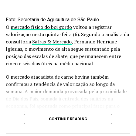
O post
Café sobe forte em Nova York: o que está por
trás da alta?
apareceu primeiro em
Canal Rural
.
Foto: Secretaria de Agricultura de São Paulo
RELATED TOPICS:
O
mercado físico do boi gordo
voltou a registrar
valorização nesta quinta-feira (6). Segundo o analista da
UP NEXT
USDA aponta piora nas condições da soja e estabilidade
consultoria
Safras & Mercado
, Fernando Henrique
no milho dos EUA
Iglesias, o movimento de alta segue sustentado pela
posição das escalas de abate, que permanecem entre
DON'T MISS
Mercado de soja acompanha disparada de Chicago e
cinco e seis dias úteis na média nacional.
preços sobem até R$ 3 no Brasil
O mercado atacadista de carne bovina também
confirmou a tendência de valorização ao longo da
semana. A maior demanda provocada pela proximidade
do Dia dos Pais, somada à entrada dos salários na
economia, foi apontada como principal fator para o
avanço dos preços.
CONTINUE READING
Para a próxima semana, a expectativa é de uma
reposição mais moderada entre atacado e varejo, com