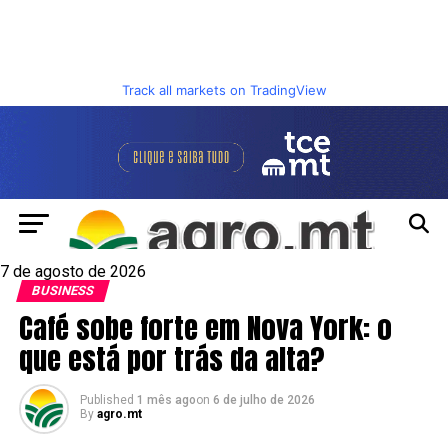
Track all markets on TradingView
7 de agosto de 2026
BUSINESS
Café sobe forte em Nova York: o
que está por trás da alta?
Published
1 mês ago
on
6 de julho de 2026
By
agro.mt