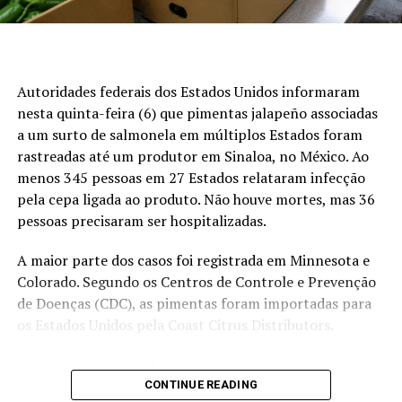
Preços da arroba do boi gordo
São Paulo:
R$ 352,17 por arroba, na modalidade a
prazo
Autoridades federais dos Estados Unidos informaram
nesta quinta-feira (6) que pimentas jalapeño associadas
Goiás:
R$ 333,93 por arroba
a um surto de salmonela em múltiplos Estados foram
Minas Gerais:
R$ 335,29 por arroba
rastreadas até um produtor em Sinaloa, no México. Ao
Mato Grosso do Sul:
R$ 341,82 por arroba
menos 345 pessoas em 27 Estados relataram infecção
pela cepa ligada ao produto. Não houve mortes, mas 36
Mato Grosso:
R$ 332,42 por arroba
pessoas precisaram ser hospitalizadas.
Atacado
A maior parte dos casos foi registrada em Minnesota e
Colorado. Segundo os Centros de Controle e Prevenção
No atacado, o quarto dianteiro foi precificado em R$
de Doenças (CDC), as pimentas foram importadas para
21,50 por quilo, com alta de R$ 0,50. A ponta de agulha
os Estados Unidos pela Coast Citrus Distributors.
permaneceu cotada em R$ 20,00 por quilo, enquanto o
quarto traseiro atingiu R$ 27,00 por quilo, também com
A distribuidora recolheu o produto e iniciou a
valorização de R$ 0,50.
notificação de clientes, entre eles grandes redes de
CONTINUE READING