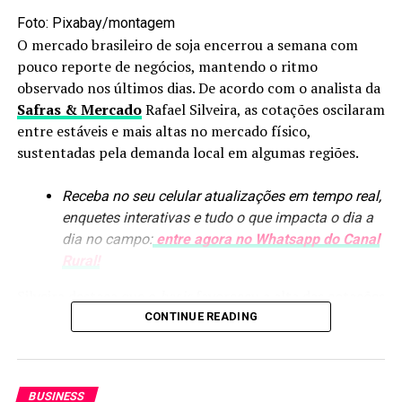
principalmente daqueles que dependem de janelas de
Foto: Pixabay/montagem
tempo seco para avançar com as atividades no campo.
O mercado brasileiro de soja encerrou a semana com
pouco reporte de negócios, mantendo o ritmo
O post
Frente fria avança e chuva pode passar dos 80
observado nos últimos dias. De acordo com o analista da
mm nos próximos dias; saiba onde
apareceu primeiro em
Safras & Mercado
Rafael Silveira, as cotações oscilaram
Canal Rural
.
entre estáveis e mais altas no mercado físico,
sustentadas pela demanda local em algumas regiões.
RELATED TOPICS:
Receba no seu celular atualizações em tempo real,
UP NEXT
Estimativa do valor bruto da produção de 2026 é elevado
enquetes interativas e tudo o que impacta o dia a
pelo Mapa
dia no campo:
entre agora no Whatsapp do Canal
Rural!
DON'T MISS
Veto a projeto dos safristas pode agravar escassez de
Silveira destaca que o
basis
favoreceu a alta das cotações
trabalhadores rurais, diz Faesp
em algumas praças, como Minas Gerais, movimento
CONTINUE READING
também observado em outras regiões.
Em Chicago, a sessão foi marcada por oscilações
BUSINESS
contidas, enquanto o dólar recuou e os prêmios