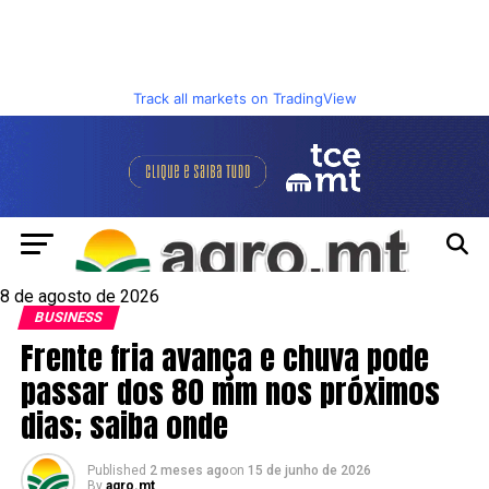
Track all markets on TradingView
8 de agosto de 2026
BUSINESS
Frente fria avança e chuva pode
passar dos 80 mm nos próximos
dias; saiba onde
Published
2 meses ago
on
15 de junho de 2026
By
agro.mt