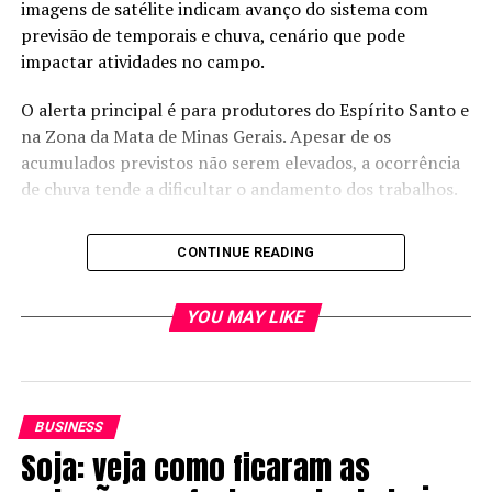
imagens de satélite indicam avanço do sistema com
previsão de temporais e chuva, cenário que pode
impactar atividades no campo.
O alerta principal é para produtores do Espírito Santo e
na Zona da Mata de Minas Gerais. Apesar de os
acumulados previstos não serem elevados, a ocorrência
de chuva tende a dificultar o andamento dos trabalhos.
CONTINUE READING
YOU MAY LIKE
BUSINESS
Soja: veja como ficaram as
Nos próximos cinco dias, os volumes previstos variam