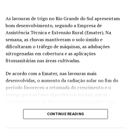
Porto de Rio Grande (RS): seguiu em R$ 145
As lavouras de trigo no Rio Grande do Sul apresentam
Soja em Chicago
bom desenvolvimento, segundo a Empresa de
Assistência Técnica e Extensão Rural (Emater). Na
Os contratos futuros da soja fecharam em baixa nesta
semana, as chuvas mantiveram o solo úmido e
sexta-feira, na Bolsa de Mercadorias de Chicago (CBOT),
dificultaram o tráfego de máquinas, as adubações
ampliando as perdas semanais – a posição novembro
nitrogenadas em cobertura e as aplicações
teve queda semanal de 0,95%. Em dia volátil, a previsão
fitossanitárias nas áreas cultivadas.
de clima favorável para o cinturão produtor dos Estados
Unidos acabou preponderando e pressionou as cotações.
De acordo com a Emater, nas lavouras mais
desenvolvidas, o aumento da radiação solar no fim do
As perdas foram limitadas pela recuperação do petróleo
período favoreceu a retomada do crescimento e o
e pela boa demanda chinesa pela soja americana, o que
avanço para as fases reprodutivas iniciais, que já
colocou os contratos boa parte do dia no território
representam 3% da área. As áreas implantadas mais
positivo.
tardiamente, que somam 97%, seguem em
CONTINUE READING
desenvolvimento vegetativo e perfilhamento.
Os exportadores privados norte-americanos reportaram
ao Departamento de Agricultura dos Estados Unidos
O quadro indica evolução da cultura em diferentes
(USDA) a venda de 238.000 toneladas de soja à China,