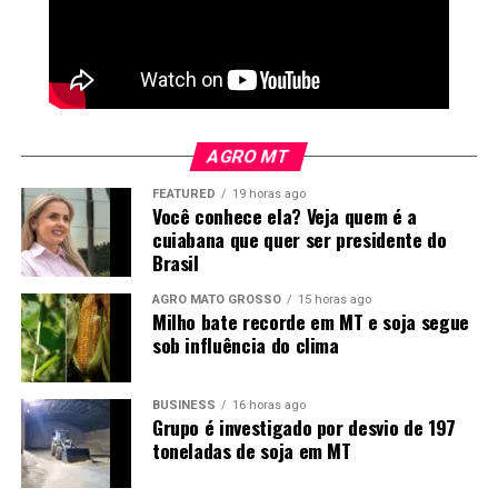
como motor para a transição energética, geração de
empregos e descarbonização da frota nacional.
AGRO MT
FEATURED
19 horas ago
Você conhece ela? Veja quem é a
cuiabana que quer ser presidente do
Brasil
AGRO MATO GROSSO
15 horas ago
Milho bate recorde em MT e soja segue
sob influência do clima
BUSINESS
16 horas ago
Grupo é investigado por desvio de 197
toneladas de soja em MT