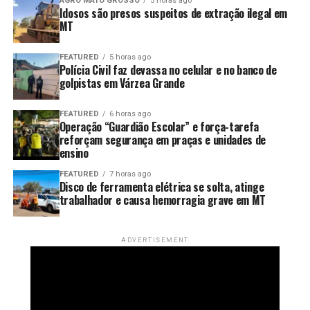
AGRO MATO GROSSO
5 horas ago
Idosos são presos suspeitos de extração ilegal em
mercado paulista.
MT
Adoção da gasolina E32 e
FEATURED
5 horas ago
Polícia Civil faz devassa no celular e no banco de
cronograma de adequação
golpistas em Várzea Grande
A queda nos preços coincide com o início da vigência da
FEATURED
6 horas ago
nova mistura obrigatória de 32% de etanol anidro na
Operação “Guardião Escolar” e força-tarefa
gasolina comum (E32), determinada pelo CNPE por um
reforçam segurança em praças e unidades de
ensino
prazo de 180 dias. A ANP garante que a mudança não
altera a octanagem nem traz impactos ao desempenho
FEATURED
7 horas ago
Disco de ferramenta elétrica se solta, atinge
dos veículos.
trabalhador e causa hemorragia grave em MT
Para permitir a queima de estoques antigos sem punição
imediata aos revendedores, foi fixado um cronograma de
ADVERTISEMENT
transição no Centro-Oeste: 15 dias para distribuidoras e
30 dias para os postos. A iniciativa conta com o aval do
Sindicato das Indústrias de Bioenergia de
Mato
Grosso
(Bioind-MT), que aponta o avanço da mistura