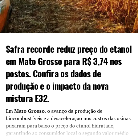
operacionais provocadas pelas chuvas, enquanto parte
ganho de 0,51 centavo ou 0,75%.
das áreas mais avançadas já inicia fases reprodutivas e de
floração.
O post
Soja: veja como ficaram as cotações no
fechamento de hoje
apareceu primeiro em
Canal Rural
.
Fonte:
Estadão Conteúdo
O post
Chuvas dificultam manejo, mas trigo avança bem
Safra recorde reduz preço do etanol
no Rio Grande do Sul
apareceu primeiro em
Canal Rural
.
em Mato Grosso para R$ 3,74 nos
postos. Confira os dados de
produção e o impacto da nova
mistura E32.
Em
Mato Grosso
, o avanço da produção de
biocombustíveis e a desaceleração nos custos das usinas
puxaram para baixo o preço do etanol hidratado,
garantindo ao consumidor local o segundo valor médio