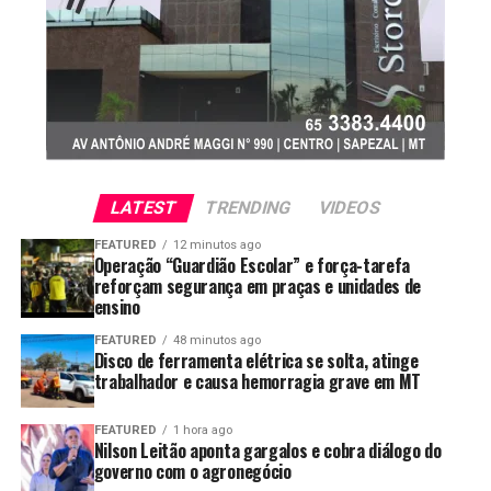
efluentes. O número de doenças nos presídios vem
seria uma enorme
aumentando e, se o esgoto não for tratado, a água fica
pastagem com pouco
contaminada. Hoje, dez presídios não têm tratamento
gado e baixa
de esgoto”, declarou Maluf.
produtividade. Sem essa
O conselheiro acrescentou, contudo, que as fragilidades
agricultura viável e
identificadas no processo e as determinações do TCE-
MT estão contempladas no plano de trabalho. “Há a
sustentável, o
proposta de uma nova licitação, levando em conta as
LATEST
TRENDING
VIDEOS
crescimento das cidades
particularidades de cada presídio, então acredito que
FEATURED
12 minutos ago
teremos o problema resolvido. A unidade de
seria restringido”,
Operação “Guardião Escolar” e força-tarefa
reforçam segurança em praças e unidades de
Rondonópolis, por exemplo, fica dentro de uma área
ressaltou.
ensino
indígena, o que exige um tratamento diferente do ponto
de vista ambiental.”
FEATURED
48 minutos ago
Disco de ferramenta elétrica se solta, atinge
Oficializado após a emancipação, o Sindicato Rural
trabalhador e causa hemorragia grave em MT
À frente da Sejus-MT desde fevereiro deste ano, o
representa um setor que cresceu junto com Boa
secretário informou que já determinou que seja feito um
Esperança do Norte. Para o presidente da entidade,
FEATURED
1 hora ago
levantamento dos problemas para que possam ser
Nilson Leitão aponta gargalos e cobra diálogo do
Paulinho Fontão
, o desenvolvimento da cidade é
solucionados. “Em algumas unidades, por exemplo, o
governo com o agronegócio
resultado da forma como a agricultura foi conduzida ao