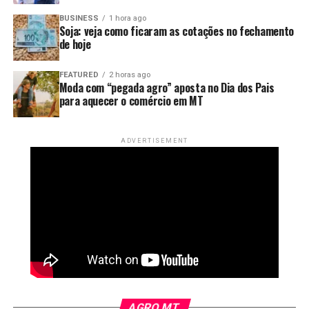
emissário da própria unidade prisional é ligado
longo das últimas décadas.
diretamente à rede de esgoto do município. Por isso,
BUSINESS
1 hora ago
Soja: veja como ficaram as cotações no fechamento
estamos realizando um estudo para identificar quais
“Hoje o produtor entende
de hoje
unidades precisam regularizar suas estações de
que cuidar do solo é
tratamento de esgoto e em quais casos será possível
FEATURED
2 horas ago
adotar outras soluções.”
Moda com “pegada agro” aposta no Dia dos Pais
garantir o futuro da
para aquecer o comércio em MT
própria atividade. O
Para Furtado Filho, o aval do Tribunal de Contas é peça-
chave na tomada de decisões na administração pública.
desenvolvimento de Boa
ADVERTISEMENT
“O TCE tem sido muito mais um órgão de apoio do que
Esperança do Norte
apenas um órgão fiscalizador. Embora exerça as duas
aconteceu porque a
funções, o exemplo apresentado hoje pelo conselheiro
Guilherme demonstra esse papel de suporte,
produção cresceu de
contribuindo para a definição das nossas ações, além da
forma responsável, com
fiscalização”, disse.
tecnologia, manejo
De acordo com a secretária-adjunta da Sema, todas as
adequado e pensando nas
penitenciárias envolvidas já foram contempladas com
próximas gerações. A
licenças prévia e de instalação, autorizando o início das
AGRO MT