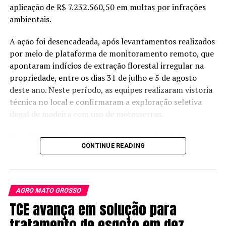
comunidade rural no município mais novo do Brasil.
Safra recorde reforça importância de MT no agro
aplicação de R$ 7.232.560,50 em multas por infrações
brasileiro
ambientais.
Entre essas histórias está a do produtor rural
Moacir
Antônio Guarnieri
, que chegou em
1998
, acompanhado
A ação foi desencadeada, após levantamentos realizados
da esposa, dos três filhos, da irmã e do cunhado. À
por meio de plataforma de monitoramento remoto, que
época, encontrou uma
comunidade com apenas 11
apontaram indícios de extração florestal irregular na
casas, energia gerada por motor, água de poço e
propriedade, entre os dias 31 de julho e 5 de agosto
estradas de terra
. Quase 30 anos depois, diz sentir
deste ano. Neste período, as equipes realizaram vistoria
orgulho ao caminhar pelas ruas da cidade que ajudou a
técnica no local e confirmaram a exploração seletiva
construir.
ilegal de madeira com uso de motosserras.
Os policiais militares identificaram secções de toras,
CONTINUE READING
cepas, estradas de acesso e esplanadas clandestinas
utilizadas para a atividade criminosa. Além do
desmatamento, a equipe verificou que a exploração
madeireira ocorria em uma área já interditada,
AGRO MATO GROSSO
caracterizando o descumprimento da medida
TCE avança em solução para
administrativa.
tratamento de esgoto em dez