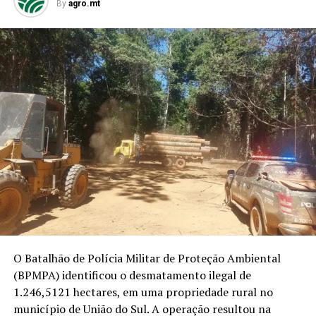
By
agro.mt
o mês.
Conforme os dados divulgados pelo Imea, o resultado
representa o 5° maior já registrado para maio e um
aumento de 207,36% em relação ao período anterior. O
Fonte: Estimativa elaborada pela Secretaria Municipal de
estado já exportou 24,03 milhões de toneladas na safra
Agricultura e Desenvolvimento Econômico a pedido do g1.
2024/25, volume que supera em 1,68% o total
O município possui um
Produto Interno Bruto
registrado em toda a safra passada.
(PIB)
estimado em R$ 4,7 bilhões — dos quais
R$ 4,4
bilhões vêm do agronegócio
, segundo levantamento
Mesmo com o mês de junho ainda em andamento, o ciclo
feito pela Secretaria Municipal de Agricultura e
atual já figura como o terceiro maior da série histórica
Desenvolvimento Econômico a pedido do
g1
(veja no
de exportações de milho do estado.
gráfico acima)
.
🔍Ao longo de três meses, o
g1
ouviu pioneiros,
RELATED TOPICS:
produtores rurais, comerciantes, pesquisadores e
O Batalhão de Polícia Militar de Proteção Ambiental
UP NEXT
lideranças para reconstruir a história de Boa Esperança
Valtra inaugura concessionária em Luís Eduardo
(BPMPA) identificou o desmatamento ilegal de
Magalhães
do Norte, mostrando como uma agricultura baseada na
1.246,5121 hectares, em uma propriedade rural no
conservação do solo ajudou a transformar uma
município de União do Sul. A operação resultou na
DON'T MISS