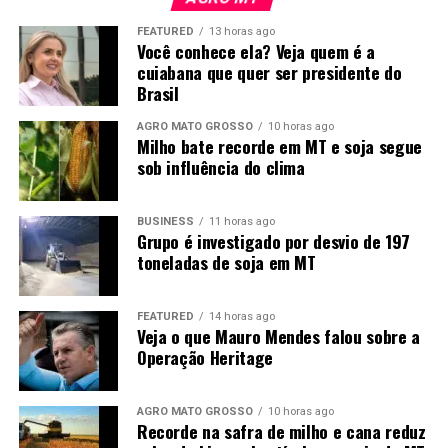
obras. “Isso significa que a Sema autorizou a execução
cidade cresceu junto com
das obras nas dez unidades e, após a conclusão, serão
FEATURED
13 horas ago
esse trabalho
Você conhece ela? Veja quem é a
realizadas as vistorias para a emissão das licenças de
cuiabana que quer ser presidente do
operação. Assim, poderão entrar em operação para
desenvolvido dentro das
Brasil
realizar o tratamento do esgoto e o lançamento do
propriedades”, explicou.
efluente, seja em corpos d’água, dentro dos padrões
AGRO MATO GROSSO
10 horas ago
Milho bate recorde em MT e soja segue
exigidos, seja no solo, conforme as características de
sob influência do clima
cada projeto. Com isso, teremos um sistema de
tratamento adequado, capaz de evitar a poluição dos
rios e do solo.”
BUSINESS
11 horas ago
Grupo é investigado por desvio de 197
toneladas de soja em MT
Ressocialização pelo trabalho
Na ocasião, o conselheiro Guilherme Antonio Maluf
FEATURED
14 horas ago
também sugeriu que as pessoas privadas de liberdade
Veja o que Mauro Mendes falou sobre a
atuem nas unidades de tratamento de esgoto que serão
Operação Heritage
implantadas. “Fiz uma cobrança para que os
reeducandos possam trabalhar nessas unidades de
AGRO MATO GROSSO
10 horas ago
tratamento. Acredito que, com isso, nós vamos ter um
Recorde na safra de milho e cana reduz