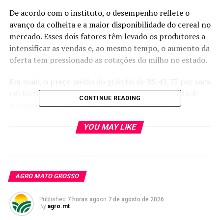
De acordo com o instituto, o desempenho reflete o
avanço da colheita e a maior disponibilidade do cereal no
mercado. Esses dois fatores têm levado os produtores a
intensificar as vendas e, ao mesmo tempo, o aumento da
oferta tem pressionado as cotações do milho no estado.
Em maio, o preço médio do grão foi de R$ 42,73 por saca
em Mato Grosso. Segundo Milena Bezerra, analista de
CONTINUE READING
mercado do Imea, o ritmo de comercialização
demonstra que os produtores estão ajustando suas
YOU MAY LIKE
estratégias diante da necessidade e cenário de oferta
elevada.
“Mato Grosso caminha para mais uma grande safra de
milho, o que amplia a disponibilidade do produto tanto
AGRO MATO GROSSO
para o mercado interno quanto para as exportações”,
destaca.
Published
7 horas ago
on
7 de agosto de 2026
By
agro.mt
Apesar do avanço nas negociações da safra atual do