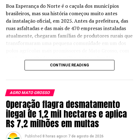
Boa Esperança do Norte é o caçula dos municípios
negociações da safra 2026/27, que tem cerca de 5% da
brasileiros, mas sua história começou muito antes
produção comercializada até o momento. Esse
da instalação oficial, em 2025. Antes da prefeitura, das
percentual é um pouco menor do que o registrado no
ruas asfaltadas e das mais de 470 empresas instaladas
mesmo período da safra atual, assim como os preços,
atualmente, chegaram famílias de
produtores rurais que
que seguem mais pressionados”, afirma Milena.
transformaram uma pequena comunidade em um dos
Segundo o Imea, esse conjunto de fatores tem limitado
polos agrícolas mais promissores de Mato Grosso
, com
um avanço mais acelerado da comercialização
produções voltadas para
milho
,
soja
e
algodão
.
antecipada, mesmo com os preços apresentando
CONTINUE READING
relativa estabilidade. No mês de maio, a saca do milho
para a safra futura foi negociada, em média, a R$ 45,39,
praticamente estável em relação a abril.
AGRO MATO GROSSO
Operação flagra desmatamento
Exportação recorde em maio
ilegal de 1,2 mil hectares e aplica
Mato Grosso foi o principal responsável pelo avanço das
R$ 7,2 milhões em multas
exportações brasileiras de milho em maio. O estado
embarcou 121,03 mil toneladas do grão, o equivalente a
Published
8 horas ago
on
7 de agosto de 2026
48,55% de todo o volume exportado pelo Brasil durante