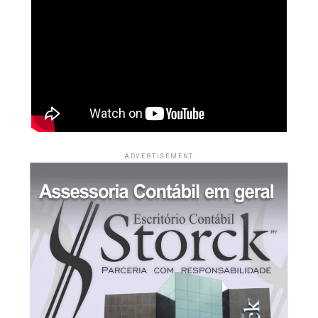
natureza externa, apresentada em 2024 pela empresa
estável, mesmo diante de extremos climáticos.
Laprotec Serviços Gerais de Meio Ambiente, que
questionou a modalidade licitatória de pregão
Para o pesquisador da Embrapa Agrossilvipastoril,
Silvio
eletrônico, sob o argumento de que o objeto licitado se
Spera
, que há 35 anos estuda o manejo de solos
caracteriza como serviço especial de engenharia. Na
tropicais, esses
sistemas conservacionistas foram
ocasião, a empresa também apontou a existência de
determinantes para a expansão da agricultura no norte
ilegalidades no processo licitatório que, segundo ela,
de Mato Grosso
e, por consequência, para o
deveriam ter sido sanadas pelo pregoeiro, com a
desenvolvimento das cidades.
consequente inabilitação da empresa vencedora.
“Os sistemas
ADVERTISEMENT
Na época, o relator da representação, conselheiro
conservacionistas não
Guilherme Maluf, concedeu tutela provisória de
urgência e determinou a suspensão do certame orçado
somente beneficiam a
em R$14,2 milhões, decisão homologada em Plenário em
natureza, mas garantem a
março de 2024.
sustentabilidade da
“Neste processo, encontramos fragilidades, sobretudo
agricultura. Sem essa
falta de licenças junto à Sema, projetos inadequados e
tecnologia, o Nortão ainda
propostas que não atendiam ao tratamento correto dos