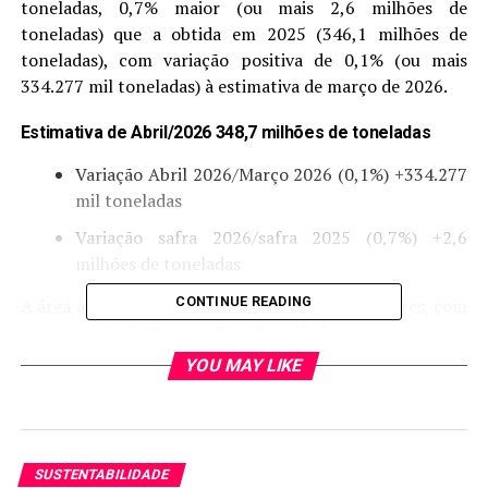
toneladas, 0,7% maior (ou mais 2,6 milhões de
toneladas) que a obtida em 2025 (346,1 milhões de
toneladas), com variação positiva de 0,1% (ou mais
334.277 mil toneladas) à estimativa de março de 2026.
Estimativa de Abril/2026 348,7 milhões de toneladas
Variação Abril 2026/Março 2026 (0,1%) +334.277
mil toneladas
Variação safra 2026/safra 2025 (0,7%) +2,6
milhões de toneladas
CONTINUE READING
A área a ser colhida foi de 83,3 milhões de hectares, com
aumento de 2,1% (ou 1,7 milhão de hectares) frente a
2025. Frente à estimativa de março, a área a ser colhida
YOU MAY LIKE
teve variação positiva de 0,2% (aumento 128 572
hectares).
O arroz, o milho e a soja são os três principais produtos
SUSTENTABILIDADE
deste grupo, que, somados, representaram 92,7% da